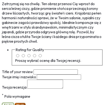
Zatrzymaj się na chwilę. Ten obraz przenosi Cię wprost do
serca leśnej ciszy, gdzie promienie słońca przecinają korony
drzew liściastych, tworząc grę świateł i cieni. Krajobraz pełen
harmonii i naturalności sprawi, że w Twoim salonie, sypialni czy
gabinecie zagości prawdziwy spokój. Idealnie komponuje się z
wnętrzami w stylu skandynawskim, minimalistycznym czy
japandi, gdzie przyroda odgrywa główną rolę. Pozwól, by
leśna cisza otuliła Twoje ściany i każdego dnia przypominała o
pięknie prostych chwil.
Rating for
Quality
Proszę wybrać ocenę dla Twojej recenzji.
Title of your review
Twoje imię i nazwisko
Twoja recenzja
*
Pola wymagane