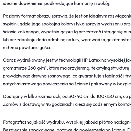
idealne dopełnienie, podkreślające harmonię i spokój.
Poziomy format obrazu sprawia, że jest on idealnym rozwiązan
sypialni, gdzie jego spokojna kolorystyka sprzyja wyciszeniu pr
ścianie za kanapą, wypełniając pustą przestrzeń i stając się p
lub przedpokoju doda odrobinę natury, wprowadzając atmosferę 
miłemu powitaniu gości.
Obraz wydrukowany jest w technologii HP Latex na wysokiej ja
gramaturze 260 g/m², które ma przyjemną, tekstylną strukturę.
prawdziwego drewna sosnowego, co gwarantuje stabilność i trw
natychmiastowego powieszenia na ścianie i pakowany w bezpi
Dostępny w kilku rozmiarach, od 30x40 cm do 100x150 cm, co 
Zamów z dostawą w 48 godzinach i ciesz się codziennym kont
Fotograficzna jakość wydruku, wysokiej jakości płótno naciąg
Bezpiecznie zapakowane, gotowe do powieszenia na ścianie. D