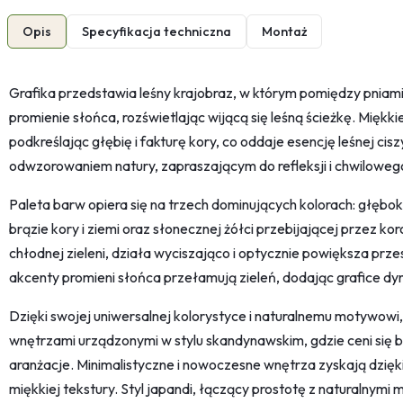
Opis
Specyfikacja techniczna
Montaż
Grafika przedstawia leśny krajobraz, w którym pomiędzy pniami 
promienie słońca, rozświetlając wijącą się leśną ścieżkę. Miękk
podkreślając głębię i fakturę kory, co oddaje esencję leśnej cisz
odwzorowaniem natury, zapraszającym do refleksji i chwiloweg
Paleta barw opiera się na trzech dominujących kolorach: głębokie
brązie kory i ziemi oraz słonecznej żółci przebijającej przez k
chłodnej zieleni, działa wyciszająco i optycznie powiększa przes
akcenty promieni słońca przełamują zieleń, dodając grafice dyna
Dzięki swojej uniwersalnej kolorystyce i naturalnemu motywowi
wnętrzami urządzonymi w stylu skandynawskim, gdzie ceni się bl
aranżacje. Minimalistyczne i nowoczesne wnętrza zyskają dzięki
miękkiej tekstury. Styl japandi, łączący prostotę z naturalnymi m