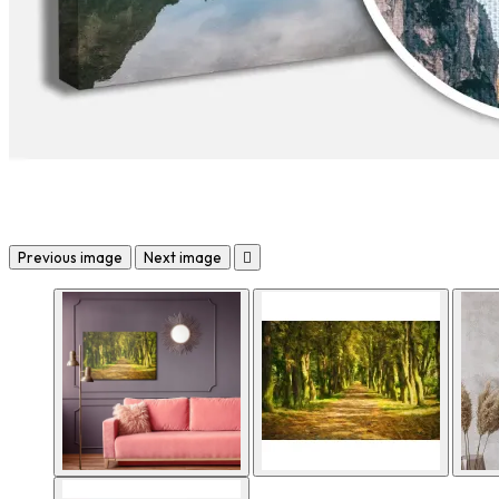
Previous image
Next image
