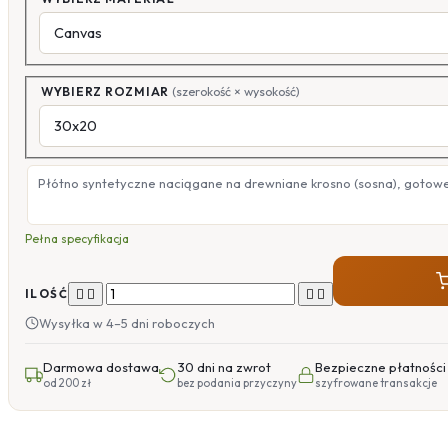
WYBIERZ ROZMIAR
(szerokość × wysokość)
Płótno syntetyczne naciągane na drewniane krosno (sosna), gotow
Pełna specyfikacja




ILOŚĆ
Wysyłka w 4–5 dni roboczych
Darmowa dostawa
30 dni na zwrot
Bezpieczne płatności
od 200 zł
bez podania przyczyny
szyfrowane transakcje