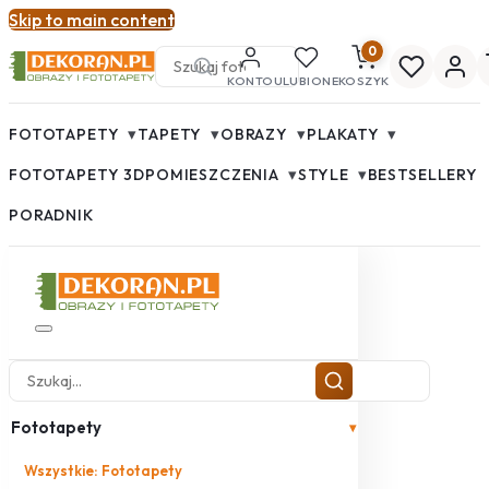
Skip to main content
0
KONTO
ULUBIONE
KOSZYK
▾
▾
▾
▾
FOTOTAPETY
TAPETY
OBRAZY
PLAKATY
▾
▾
FOTOTAPETY 3D
POMIESZCZENIA
STYLE
BESTSELLERY
PORADNIK
Fototapety
▾
Wszystkie: Fototapety