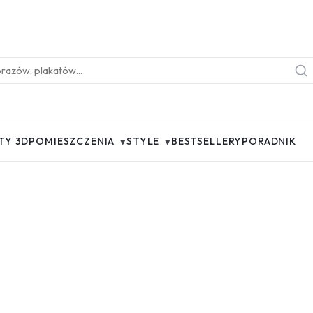
▾
▾
TY 3D
POMIESZCZENIA
STYLE
BESTSELLERY
PORADNIK