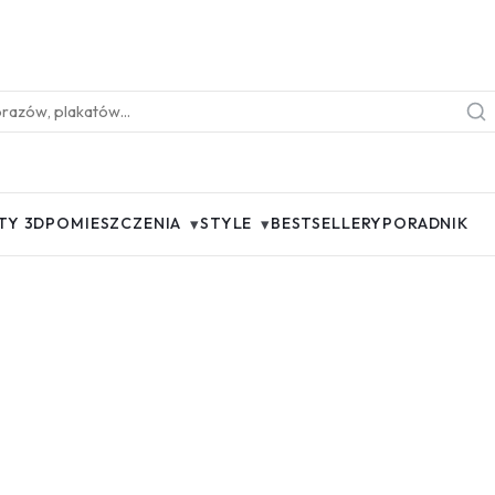
▾
▾
TY 3D
POMIESZCZENIA
STYLE
BESTSELLERY
PORADNIK