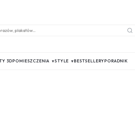
▾
▾
TY 3D
POMIESZCZENIA
STYLE
BESTSELLERY
PORADNIK