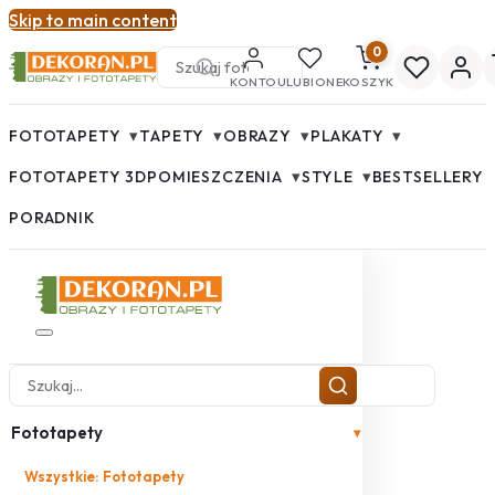
Skip to main content
0
KONTO
ULUBIONE
KOSZYK
▾
▾
▾
▾
FOTOTAPETY
TAPETY
OBRAZY
PLAKATY
▾
▾
FOTOTAPETY 3D
POMIESZCZENIA
STYLE
BESTSELLERY
PORADNIK
Fototapety
▾
Wszystkie: Fototapety