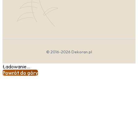
nieokiełznanej formie. Idealnie wpisze się tu
obraz krajobraz tropikalny boho
– soczysta
zieleń liści monstery, paproci i palmy, przełamana
akcentami turkusu i koralowego różu.
Dopuszczalne są wyraziste faktury (płótno z
widocznym splotem) oraz nieregularne,
organiczne kształty ram. Taki obraz to ukłon w
stronę podróży i wolności.
© 2016-2026 Dekoran.pl
Japandi
— łączy japońską prostotę ze
skandynawską funkcjonalnością. Szukaj obrazów
Ładowanie...
z widokiem na las nowoczesny, ale ujętym w
Powrót do góry
sposób graficzny – np. czarny tusz na jasnym tle
przedstawiający gałąź sakury lub górę Fuji we
mgle. Kluczowa jest asymetria i pustka (ma).
Kolory: czerń, biel, naturalny beż i jeden ziemisty
akcent. To kwintesencja spokoju natury i
medytacyjnego nastroju.
Kolorystyka Krajobrazy
Paleta barw w kategorii krajobrazów to prawdziwa