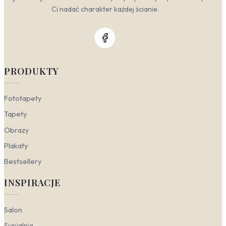
ogromny wpływ na atmosferę wnętrza. Motywy
Ci nadać charakter każdej ścianie.
inspirowane naturą i przyrodą doskonale ożywiają
przestrzeń, nadając jej głębi i charakteru. Niezależnie
od tego, czy marzysz o codziennym obcowaniu z
majestatycznymi szczytami, czy też szukasz ukojenia w
morskiej bryzie, odpowiednio dobrana panorama na
ścianę odmieni każde pomieszczenie.
PRODUKTY
Salon
— to serce domu, które zasługuje na
wyjątkową oprawę.
Obrazy krajobraz górski
Fototapety
do salonu
z rozległym niebem i majestatycznymi
szczytami dodadzą wnętrzu monumentalności i
Tapety
staną się punktem centralnym aranżacji. W
Obrazy
nowoczesnym lub skandynawskim salonie
świetnie sprawdzi się wielkoformatowa
Plakaty
panorama, która optycznie powiększy przestrzeń
Bestsellery
i wprowadzi do niej harmonię.
Sypialnia
— miejsce odpoczynku i regeneracji. W
INSPIRACJE
sypialni warto postawić na spokojne, relaksujące
motywy. Doskonałym wyborem będą
obrazy
krajobraz nadmorski w sypialni
z delikatnymi
Salon
falami i błękitnym horyzontem, które wprowadzą
nastrój beztroskich wakacji. Taki obraz w
Sypialnia