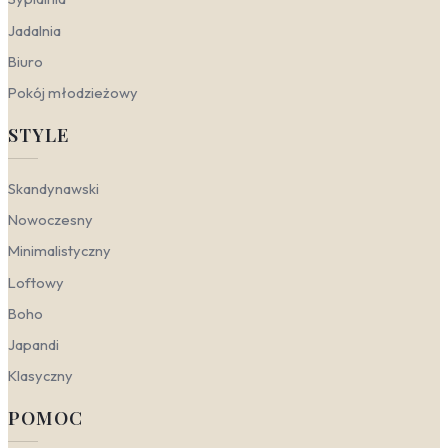
odcieniach błękitu i szarości pomoże wyciszyć
Jadalnia
umysł po ciężkim dniu i zapewni głęboki, spokojny
sen.
Biuro
Gabinet
— przestrzeń do pracy wymaga
Pokój młodzieżowy
skupienia, ale też inspiracji. W minimalistycznym
gabinecie doskonale zaprezentuje się
obraz
STYLE
pejzaż minimalistyczny do gabinetu
.
Delikatna, stonowana grafika przedstawiająca
na przykład mglisty las lub pofałdowane wzgórza
Skandynawski
doda wnętrzu lekkości, nie rozpraszając uwagi. To
idealny sposób, by połączyć profesjonalną
Nowoczesny
atmosferę z kojącym wpływem natury.
Minimalistyczny
Przedpokój
— to wizytówka domu, która wita
domowników i gości. Aby dodać mu głębi i
Loftowy
charakteru, wybierz
obraz przyroda
Boho
relaksujący do przedpokoju
. Może to być
subtelny motyw leśny lub tropikalny w stylu boho,
Japandi
który od razu przeniesie nas w inny świat. Taki
akcent sprawi, że nawet niewielki korytarz zyska
Klasyczny
przytulny i zapraszający klimat.
POMOC
Krajobrazy a style wnętrzarskie