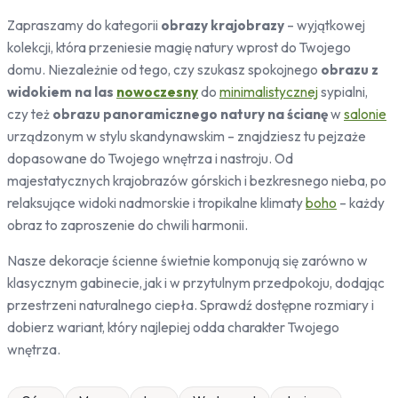
Pojazdy
Zapraszamy do kategorii
obrazy krajobrazy
– wyjątkowej
Samochody
kolekcji, która przeniesie magię natury wprost do Twojego
Sport
domu. Niezależnie od tego, czy szukasz spokojnego
obrazu z
Zwierzęta
widokiem na las
nowoczesny
do
minimalistycznej
sypialni,
Konie
czy też
obrazu panoramicznego natury na ścianę
w
salonie
Koty
urządzonym w stylu skandynawskim – znajdziesz tu pejzaże
Jelenie
dopasowane do Twojego wnętrza i nastroju. Od
Ptaki
majestatycznych krajobrazów górskich i bezkresnego nieba, po
Ludzie
relaksujące widoki nadmorskie i tropikalne klimaty
boho
– każdy
Kobieta
obraz to zaproszenie do chwili harmonii.
Erotyczne
Nasze dekoracje ścienne świetnie komponują się zarówno w
Niebo
klasycznym gabinecie, jak i w przytulnym przedpokoju, dodając
Słońce
przestrzeni naturalnego ciepła. Sprawdź dostępne rozmiary i
dobierz wariant, który najlepiej odda charakter Twojego
wnętrza.