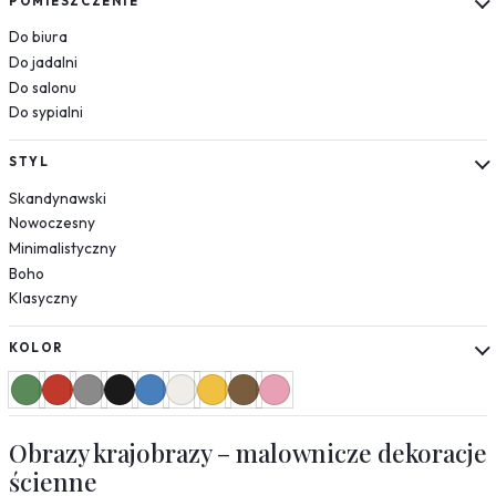
POMIESZCZENIE
Mapy
Do biura
Miasta
Do jadalni
Nowy Jork
Do salonu
Paryż
Do sypialni
Londyn
Wenecja
STYL
Rzym
Skandynawski
Warszawa
Nowoczesny
Kraków
Minimalistyczny
Boho
Natura
Klasyczny
Liście
Rośliny
KOLOR
Mgła
Drzewa
Jedzenie
Obrazy krajobrazy – malownicze dekoracje
Przyprawy
ścienne