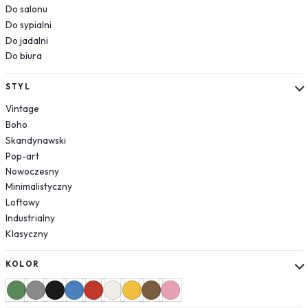
Londyn
Do salonu
Wenecja
Do sypialni
Barcelona
Do jadalni
Rzym
Do biura
Warszawa
Kraków
STYL
Santorini
Vintage
Ulica
Boho
Skandynawski
Sport
Pop-art
Zwierzęta
Nowoczesny
Jelenie
Minimalistyczny
Konie
Loftowy
Ptaki
Industrialny
Lisy
Klasyczny
Niedźwiedź
Wilk
KOLOR
Żyrafa
Lew