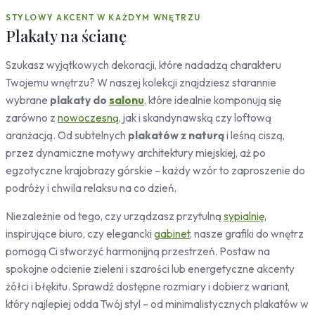
Rozrywka
STYLOWY AKCENT W KAŻDYM WNĘTRZU
Natura
Plakaty na ścianę
Liście
Rośliny
Szukasz wyjątkowych dekoracji, które nadadzą charakteru
Bambus
Twojemu wnętrzu? W naszej kolekcji znajdziesz starannie
Palmy
wybrane
plakaty do
salonu
, które idealnie komponują się
Drzewa
zarówno z
nowoczesną
, jak i skandynawską czy loftową
Przeznaczenie
aranżacją. Od subtelnych
plakatów z naturą
i leśną ciszą,
przez dynamiczne motywy architektury miejskiej, aż po
egzotyczne krajobrazy górskie – każdy wzór to zaproszenie do
podróży i chwila relaksu na co dzień.
Niezależnie od tego, czy urządzasz przytulną
sypialnię
,
inspirujące biuro, czy elegancki
gabinet
, nasze grafiki do wnętrz
pomogą Ci stworzyć harmonijną przestrzeń. Postaw na
spokojne odcienie zieleni i szarości lub energetyczne akcenty
żółci i błękitu. Sprawdź dostępne rozmiary i dobierz wariant,
który najlepiej odda Twój styl – od minimalistycznych plakatów w