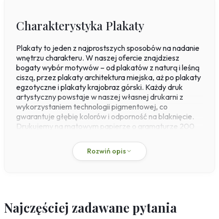
Charakterystyka Plakaty
Plakaty to jeden z najprostszych sposobów na nadanie
wnętrzu charakteru. W naszej ofercie znajdziesz
bogaty wybór motywów – od plakatów z naturą i leśną
ciszą, przez plakaty architektura miejska, aż po plakaty
egzotyczne i plakaty krajobraz górski. Każdy druk
artystyczny powstaje w naszej własnej drukarni z
wykorzystaniem technologii pigmentowej, co
gwarantuje głębię kolorów i odporność na blaknięcie.
Drukujemy na matowym papierze o gramaturze 200
g/m², który oddaje detale z fotograficzną precyzją. W
zależności od wybranego motywu, plakaty dostępne są
Rozwiń opis
w standardowych wymiarach, a także z możliwością
personalizacji rozmiaru na wymiar – idealnie
dopasujesz je do konkretnej ściany.
Szukasz inspiracji do strefy wypoczynku? Właśnie w
tym miejscu doskonale sprawdzą się
plakaty do
Najczęściej zadawane pytania
salonu
– zarówno w wersji minimalistycznej, jak i