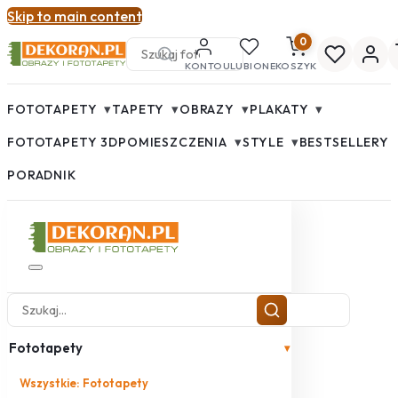
Skip to main content
0
KONTO
ULUBIONE
KOSZYK
▾
▾
▾
▾
FOTOTAPETY
TAPETY
OBRAZY
PLAKATY
▾
▾
FOTOTAPETY 3D
POMIESZCZENIA
STYLE
BESTSELLERY
PORADNIK
Fototapety
▾
Wszystkie: Fototapety