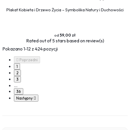
Plakat Kobieta i Drzewo Życia – Symbolika Natury i Duchowości
59,00 zł
Rated
out of 5 stars based on
review(s)
Pokazano 1-12 z 424 pozycji

Poprzedni
1
2
3
…
36
Następny
