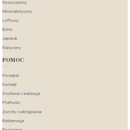
Nowoczesny
minimalistyczne kompozycje pobudzają
kreatywność i dodają wnętrzu nowoczesnego,
Minimalistyczny
profesjonalnego sznytu.
Loftowy
Sypialnia
— kluczowy jest relaks. Plakaty leśne z
motywem gęstego poszycia lub spokojne,
Boho
jednolite plakaty z zielenią wyciszają zmysły i
Japandi
pomagają odciąć się od codziennego zgiełku.
Przedpokój
— pierwsze wrażenie ma znaczenie.
Klasyczny
Postaw na energetyczne plakaty podróżnicze lub
plakaty wakacyjne, które od progu wprowadzą
POMOC
optymistyczny nastrój i optycznie powiększą
niewielką przestrzeń.
Biuro
— funkcjonalność i styl w jednym. Plakaty w
Poradnik
stylu skandynawskim lub stonowane grafiki z
Kontakt
naturą pomagają zachować koncentrację, nie
rozpraszając uwagi, a jednocześnie ocieplają
Dostawa i realizacja
surową przestrzeń biurową.
Pokój dziecka
— pobudź wyobraźnię. Plakaty
Płatności
egzotyczne z kolorowymi zwierzętami lub
Zwroty i odstąpienie
mapami świata zamienią ścianę w przygodę, a
delikatne plakaty minimalistyczne w pastelowych
Reklamacje
odcieniach sprawdzą się w strefie do snu.
Regulamin