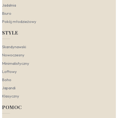
podkreślą potencjał Twojego salonu, sypialni, gabinetu i
Jadalnia
pokoju dziecka.
Biuro
Salon
— idealne miejsce dla odważnych wzorów
Pokój młodzieżowy
geometrycznych i abstrakcji. Tapety
abstrakcyjne do salonu w stonowanej,
STYLE
monochromatycznej palecie (szarości, biel,
odcienie niebieskiego) nadają przestrzeni
nowoczesnego, galeryjnego sznytu, jednocześnie
Skandynawski
nie przytłaczając jej. To świetny sposób na
stworzenie designerskiej ściany akcentującej,
Nowoczesny
która kontrastuje z minimalistycznym
Minimalistyczny
wyposażeniem i wprowadza harmonię.
Sypialnia
— tutaj króluje spokój i subtelność.
Loftowy
Postaw na tapety w organiczne wzory lub
Boho
delikatne, monochromatyczne desenie w
odcieniach błękitu i szarości. Ich płynne, naturalne
Japandi
linie działają wyciszająco i relaksująco, tworząc
atmosferę sprzyjającą odpoczynkowi. Tapety
Klasyczny
nowoczesne do sypialni o minimalistycznym
POMOC
rysunku to doskonała baza dla skandynawskich
dodatków i miękkiego oświetlenia.
Gabinet
— przestrzeń do pracy wymaga