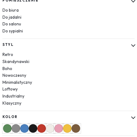
POMIESZCZENIE
Róże
Do biura
Do jadalni
Jedzenie
Do salonu
Pojazdy
Do sypialni
Samochody
Samoloty
STYL
Helikoptery
Retro
Natura
Skandynawski
Rośliny
Boho
Liście
Nowoczesny
Las
Minimalistyczny
Loftowy
Niebo
Industrialny
Tekstury
Klasyczny
Cegła
Beton
KOLOR
Geometryczne
Zwierzęta