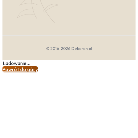
formy i funkcji. Wzory są tu oszczędne, często
oparte na powtarzalnych, subtelnych motywach.
Idealne będą tapety minimalistyczne szare, które
tworzą spokojne, harmonijne tło, nie odciągając
uwagi od mebli. Króluje prostota – delikatna linia,
dyskretna faktura lub drobny, geometryczny
rytm. W sypialni taki deseń sprzyja wyciszeniu, a
w salonie buduje wrażenie lekkości i przestrzeni.
© 2016-2026 Dekoran.pl
To kwintesencja minimalizmu, gdzie mniej znaczy
więcej, a harmonia rodzi się z ciszy wizualnej.
Ładowanie...
Skandynawski
— Łączy w sobie funkcjonalność
Powrót do góry
z przytulnością i miłością do natury. Wzory
inspirowane są światem roślin i naturalnymi
strukturami. W tym nurcie królują tapety w
organiczne wzory, które przypominają liście,
drewniane słoje czy delikatne trawy. Styl
skandynawski chętnie sięga również po ręcznie
rysowane, nieco niedoskonałe desenie, które
nawiązują do rękodzieła i DIY. Wprowadzają one
do wnętrza świeżość i spokój, szczególnie w
odcieniach błękitu i szarości. To doskonały wybór
do pokoju dziecka, gdzie kreatywność i