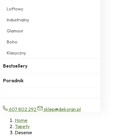
Loftowy
Industrialny
Glamour
Boho
Klasyczny
Bestsellery
Poradnik
607 802 292
sklep@dekoran.pl
Home
Tapety
Desenie