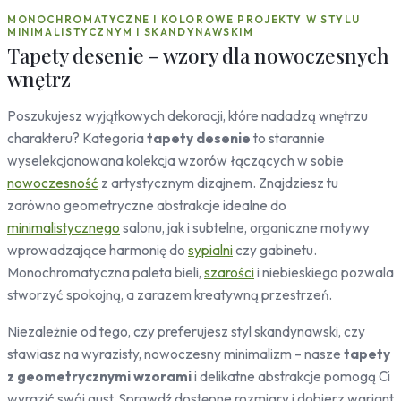
Leśne
MONOCHROMATYCZNE I KOLOROWE PROJEKTY W STYLU
MINIMALISTYCZNYM I SKANDYNAWSKIM
Motyle
Tapety desenie – wzory dla nowoczesnych
Koty
wnętrz
Konie
Pandy
Poszukujesz wyjątkowych dekoracji, które nadadzą wnętrzu
Ptaki
charakteru? Kategoria
tapety desenie
to starannie
Ornamenty
wyselekcjonowana kolekcja wzorów łączących w sobie
Mozaika
nowoczesność
z artystycznym dizajnem. Znajdziesz tu
Desenie
zarówno geometryczne abstrakcje idealne do
Kropki
minimalistycznego
salonu, jak i subtelne, organiczne motywy
Sport
wprowadzające harmonię do
sypialni
czy gabinetu.
Monochromatyczna paleta bieli,
szarości
i niebieskiego pozwala
Piłka nożna
stworzyć spokojną, a zarazem kreatywną przestrzeń.
Niezależnie od tego, czy preferujesz styl skandynawski, czy
stawiasz na wyrazisty, nowoczesny minimalizm – nasze
tapety
z geometrycznymi wzorami
i delikatne abstrakcje pomogą Ci
wyrazić swój gust. Sprawdź dostępne rozmiary i dobierz wariant