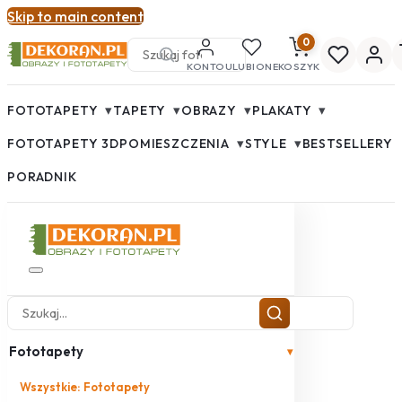
Skip to main content
0
KONTO
ULUBIONE
KOSZYK
▾
▾
▾
▾
FOTOTAPETY
TAPETY
OBRAZY
PLAKATY
▾
▾
FOTOTAPETY 3D
POMIESZCZENIA
STYLE
BESTSELLERY
PORADNIK
Fototapety
▾
Wszystkie: Fototapety