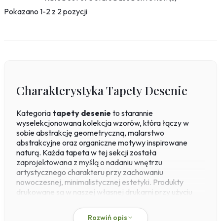
Pokazano 1-2 z 2 pozycji
Charakterystyka Tapety Desenie
Kategoria
tapety desenie
to starannie
wyselekcjonowana kolekcja wzorów, która łączy w
sobie abstrakcję geometryczną, malarstwo
abstrakcyjne oraz organiczne motywy inspirowane
naturą. Każda tapeta w tej sekcji została
zaprojektowana z myślą o nadaniu wnętrzu
artystycznego charakteru przy zachowaniu
nowoczesnej, minimalistycznej estetyki. Produkty
drukowane są w naszej własnej drukarni przy użyciu
technologii pigmentowej lub lateksowej, co gwarantuje
wysoką trwałość kolorów i precyzję detali na
Rozwiń opis