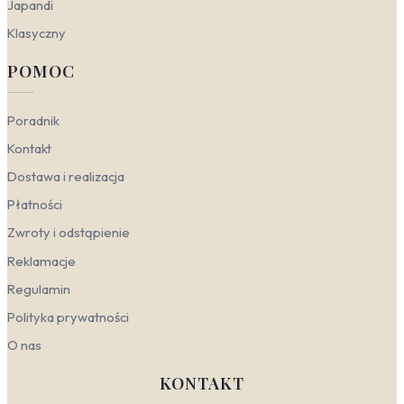
Abstrakcyjne plamy i geometryczne linie na
Japandi
ciemnym tle współgrają z ceramiką, bambusem i
Klasyczny
naturalnymi tkaninami. Tu czerń nie jest
dekoracją, tylko elementem medytacyjnego
POMOC
spokoju – podobnie jak w japońskim malarstwie
sumi-e.
Poradnik
Kolorystyka Czarny
Kontakt
Czerń w dekoracji ściennej to znacznie więcej niż tylko
Dostawa i realizacja
brak koloru – to świadomy wybór, który buduje nastrój i
Płatności
charakter wnętrza. Dominująca barwa nadaje
przestrzeni głębi, elegancji i tajemniczości.
Zwroty i odstąpienie
Psychologicznie działa jak kotwica: wycisza,
Reklamacje
koncentruje uwagę i wprowadza element dramatyzmu.
Wbrew pozorom, nie przytłacza – jeśli jest umiejętnie
Regulamin
stosowana, staje się tłem podkreślającym inne
Polityka prywatności
elementy wystroju.
O nas
Łącząc czerń z innymi barwami, warto pamiętać o
kontraście. Najbezpieczniejszym wyborem jest
KONTAKT
zestawienie z bielą, które tworzy klasyczny,