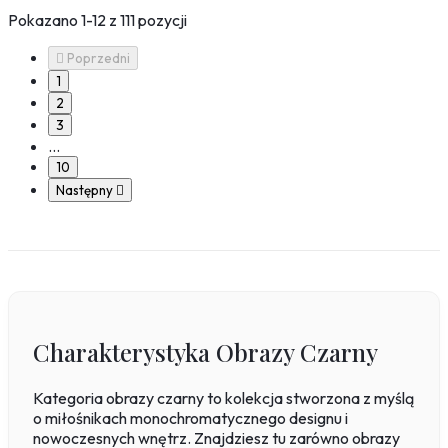
Pokazano 1-12 z 111 pozycji

Poprzedni
1
2
3
…
10
Następny

Charakterystyka Obrazy Czarny
Kategoria obrazy czarny to kolekcja stworzona z myślą
o miłośnikach monochromatycznego designu i
nowoczesnych wnętrz. Znajdziesz tu zarówno obrazy