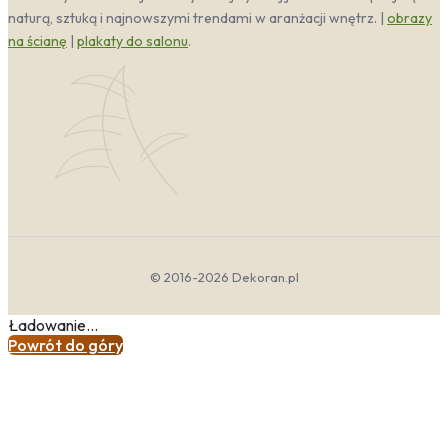
efekt nowoczesnej galerii ściennej i energetyzuje
naturą, sztuką i najnowszymi trendami w aranżacji wnętrz. |
obrazy
przestrzeń.
na ścianę
|
plakaty do salonu
.
Materiały dostępne w kategorii
Czarny
Wybór odpowiedniego podłoża ma ogromne znaczenie
dla końcowego efektu wizualnego oraz trwałości
dekoracji. W naszej ofercie znajdziesz materiały
dostosowane do różnych potrzeb – od lekkich
wydruków na płótnie, przez nowoczesne fototapety,
aż po solidne plakaty. Każdy z nich pozwala w pełni
oddać głębię i charakter monochromatycznego
© 2016-2026 Dekoran.pl
designu, a także idealnie komponuje się z czarnym
kolorem w wystroju nowoczesnych wnętrz. Poniżej
Ładowanie...
przedstawiamy szczegółowe właściwości
Powrót do góry
poszczególnych opcji.
Canvas (płótno)
— wydruk na bawełnianym
płótnie o gramaturze 300 g/m², naciągnięty na
sosnową ramę o grubości 2 cm. Idealny do