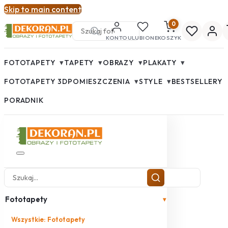
Skip to main content
0
KONTO
ULUBIONE
KOSZYK
▾
▾
▾
▾
FOTOTAPETY
TAPETY
OBRAZY
PLAKATY
▾
▾
FOTOTAPETY 3D
POMIESZCZENIA
STYLE
BESTSELLERY
PORADNIK
Fototapety
▾
Wszystkie: Fototapety