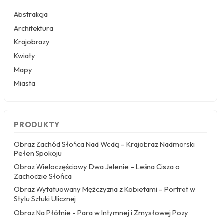
duże na ścianę
, tworząc wrażenie galerii ściennej,
Abstrakcja
która nadaje wnętrzu charakteru i dynamiki, nie
Architektura
przeładowując go kolorem.
Krajobrazy
Jeśli zależy Ci na subtelniejszym efekcie, postaw na
Kwiaty
obrazy czarne w ramie
– cienka, matowa lub lekko
połyskująca rama czarna porządkuje kompozycję i
Mapy
dodaje jej elegancji. W sypialni o stonowanej palecie
Miasta
barw taka dekoracja ścienna w formie dyptyku lub
tryptyku może pełnić funkcję wyciszającego tła za
wezgłowiem łóżka. Kluczem jest zachowanie
równowagi: czerń na ścianie powinna współgrać z
PRODUKTY
dodatkami – poduszkami, zasłonami czy dywanem,
tworząc spójną, monochromatyczną opowieść bez
Obraz Zachód Słońca Nad Wodą – Krajobraz Nadmorski
zbędnego chaosu.
Pełen Spokoju
Czarny — w jakich
Obraz Wieloczęściowy Dwa Jelenie – Leśna Cisza o
Zachodzie Słońca
pomieszczeniach sprawdzi się
Obraz Wytatuowany Mężczyzna z Kobietami – Portret w
najlepiej?
Stylu Sztuki Ulicznej
Obraz Na Płótnie – Para w Intymnej i Zmysłowej Pozy