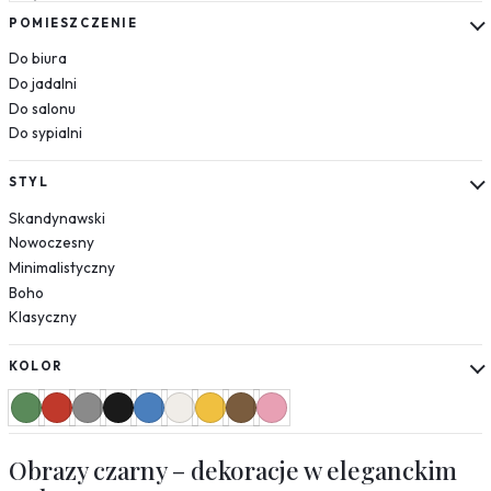
Słoneczniki
POMIESZCZENIE
Mapy
Do biura
Miasta
Do jadalni
Nowy Jork
Do salonu
Paryż
Do sypialni
Londyn
Wenecja
STYL
Rzym
Skandynawski
Warszawa
Nowoczesny
Kraków
Minimalistyczny
Boho
Natura
Klasyczny
Liście
Rośliny
KOLOR
Mgła
Drzewa
Jedzenie
Obrazy czarny – dekoracje w eleganckim
Przyprawy