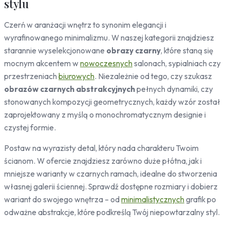
stylu
Pojazdy
Czerń w aranżacji wnętrz to synonim elegancji i
Samochody
wyrafinowanego minimalizmu. W naszej kategorii znajdziesz
Sport
starannie wyselekcjonowane
obrazy czarny
, które staną się
Zwierzęta
mocnym akcentem w
nowoczesnych
salonach, sypialniach czy
Konie
przestrzeniach
biurowych
. Niezależnie od tego, czy szukasz
Koty
obrazów czarnych abstrakcyjnych
pełnych dynamiki, czy
Jelenie
stonowanych kompozycji geometrycznych, każdy wzór został
Ptaki
zaprojektowany z myślą o monochromatycznym designie i
Ludzie
czystej formie.
Kobieta
Postaw na wyrazisty detal, który nada charakteru Twoim
Erotyczne
ścianom. W ofercie znajdziesz zarówno duże płótna, jak i
Niebo
mniejsze warianty w czarnych ramach, idealne do stworzenia
Słońce
własnej galerii ściennej. Sprawdź dostępne rozmiary i dobierz
wariant do swojego wnętrza – od
minimalistycznych
grafik po
odważne abstrakcje, które podkreślą Twój niepowtarzalny styl.