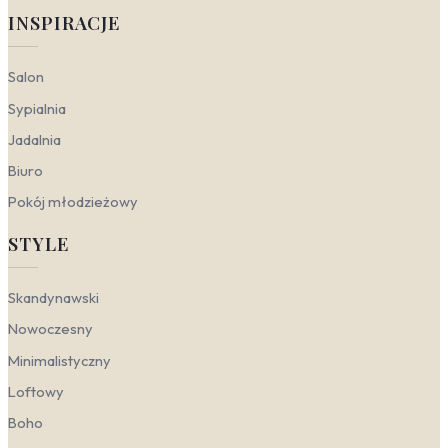
szkła. Czarne ramy graficznie porządkują
INSPIRACJE
kompozycję, a duże formaty (np. obrazy czarne
duże na ścianę) budują skalę i dodają wnętrzu
wyrazistości. W tym wydaniu czerń działa jak
Salon
architektoniczny detal, a nie tylko dekoracja
Sypialnia
ścienna.
Skandynawski
— na tle bielonych ścian i jasnego
Jadalnia
drewna czerń pełni funkcję kontrapunktu. Nie
dominuje, ale precyzyjnie wyznacza rytm.
Biuro
Delikatne, czarno-białe grafiki lub
Pokój młodzieżowy
minimalistyczne kompozycje na płótnie
wprowadzają porządek bez przytłaczania
STYLE
przestrzeni. Cienkie, czarne ramy współgrają z
prostymi formami mebli, a faktura płótna dodaje
nieco organicznej miękkości. To sposób na
Skandynawski
zachowanie jasności wnętrza przy jednoczesnym
Nowoczesny
nadaniu mu głębi.
Japandi
— w tym nurcie liczy się równowaga i
Minimalistyczny
szacunek dla materiału. Czerń pojawia się
oszczędnie, jako świadomy akcent. Obrazy
Loftowy
czarne w ramie o surowym, drewnianym profilu lub
Boho
tuszu na płótnie podkreślają zen i harmonię.