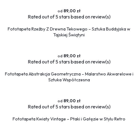
Przestrzenne
89,00 zł
Okna
Rated
out of 5 stars based on
review(s)
Schody
Fototapeta Rzeźby Z Drewna Tekowego – Sztuka Buddyjska w
Religijne
Tajskiej Świątyni
Kawa
Ludzie
Kobieta
89,00 zł
Rated
out of 5 stars based on
review(s)
Erotyczne
Muzyka
Fototapeta Abstrakcja Geometryczna – Malarstwo Akwarelowe i
Militaria
Sztuka Współczesna
Fototapety okrągłe
89,00 zł
Rated
out of 5 stars based on
review(s)
Fototapeta Kwiaty Vintage – Ptaki i Gałęzie w Stylu Retro