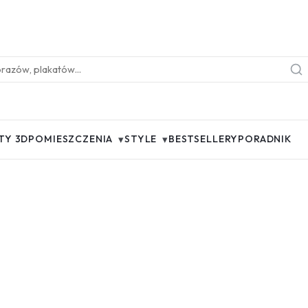
▾
▾
TY 3D
POMIESZCZENIA
STYLE
BESTSELLERY
PORADNIK