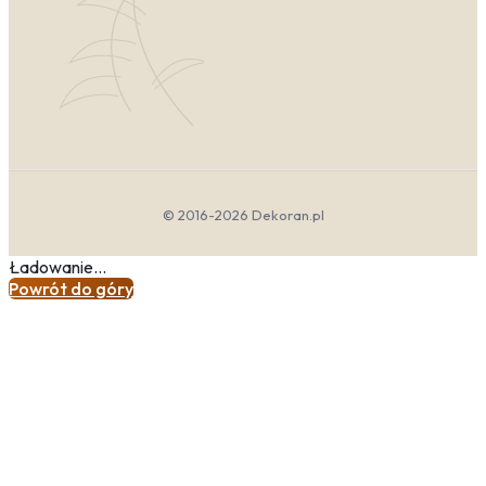
przygaszone odcienie, jak czerwień wpadająca w brąz
czy czerń, wprowadzają nastrój tajemniczości, luksusu i
intymności, idealny do sypialni lub strefy relaksu.
Pamiętaj, że czerwień w dużych ilościach może
przytłaczać, dlatego często występuje w formie
mocnego akcentu na płótnie, który ożywia stonowaną
aranżację.
Jak dobierać kolory ścian, mebli i dodatków do
produktów z kategorii.
© 2016-2026 Dekoran.pl
Decydując się na
obrazy w kolorze czerwonym do
salonu
, warto zastanowić się nad otoczeniem.
Ładowanie...
Najbezpieczniejszym tłem dla czerwieni jest biel,
Powrót do góry
szarość, beż lub czerń – te kolory pozwalają jej
wybrzmieć bez konkurencji. Jeśli marzysz o
odważniejszej aranżacji, zestaw czerwień z butelkową
zielenią lub granatem – to duet pełen klasy i elegancji.
Świetnym pomysłem są również
czerwone obrazy
abstrakcyjne na ścianę
, które łączą w sobie
geometryczne wzory lub ekspresjonistyczne plamy,
nadając wnętrzu nowoczesnego designu. Unikaj jednak
łączenia czerwieni z innymi agresywnymi kolorami, jak