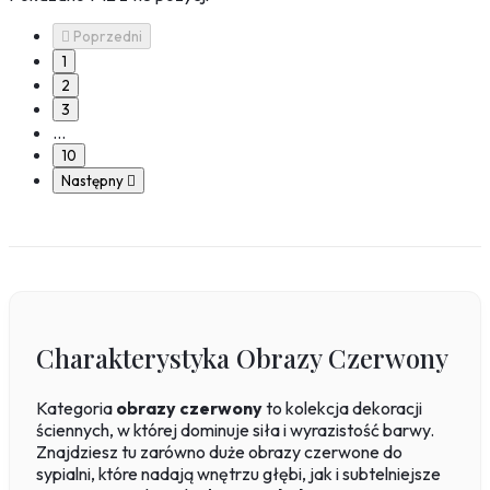

Poprzedni
1
2
3
…
10
Następny

Charakterystyka Obrazy Czerwony
Kategoria
obrazy czerwony
to kolekcja dekoracji
ściennych, w której dominuje siła i wyrazistość barwy.
Znajdziesz tu zarówno duże obrazy czerwone do
sypialni, które nadają wnętrzu głębi, jak i subtelniejsze