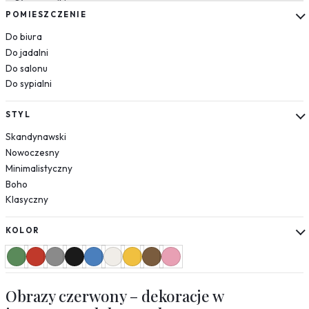
Słoneczniki
POMIESZCZENIE
Mapy
Do biura
Miasta
Do jadalni
Nowy Jork
Do salonu
Paryż
Do sypialni
Londyn
Wenecja
STYL
Rzym
Skandynawski
Warszawa
Nowoczesny
Kraków
Minimalistyczny
Boho
Natura
Klasyczny
Liście
Rośliny
KOLOR
Mgła
Drzewa
Jedzenie
Obrazy czerwony – dekoracje w
Przyprawy