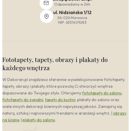
sprawdzą się
obrazy w odcieniach czerwieni i
Odpowiadamy w 24h
czerni
– kontrastowe, ale utrzymane w
ul. Nidziańska 1/12
stonowanej, ziemistej tonacji. Taka dekoracja
26-026 Morawica
ścienna podkreśla zen i harmonię, nie zakłócając
NIP: 6551409283
spokoju wizualnego wnętrza.
Kolorystyka Czerwony
Jakie barwy dominują i jak wpływają na odbiór
wnętrza.
Fototapety, tapety, obrazy i plakaty do
każdego wnętrza
W tej kategorii króluje czerwień w całej swojej palecie
– od głębokiego burgunda, przez soczystą
karmazynową, aż po energetyczną, niemal
W Dekoran.pl znajdziesz starannie wyselekcjonowane fototapety,
pomarańczową czerwień. To barwa ognia i pasji, która
tapety, obrazy i plakaty, które pozwolą Ci stworzyć wnętrze
natychmiast przyciąga wzrok i nadaje wnętrzu
dopasowane do Twojego stylu. Oferujemy
fototapety do salonu
,
charakteru. Psychologicznie działa pobudzająco –
fototapety do sypialni
,
tapety do kuchni
, plakaty do salonu oraz
podnosi ciśnienie, przyspiesza metabolizm i stymuluje
wiele innych dekoracji ściennych najwyższej jakości. Zainspiruj się
do działania. Dlatego
obrazy z czerwienią
naturą, sztuką i najnowszymi trendami w aranżacji wnętrz. |
obrazy
nowoczesne
sprawdzą się znakomicie w
na ścianę
|
plakaty do salonu
.
przestrzeniach, gdzie potrzebujemy energii, takich jak
jadalnia czy domowe biuro. Z kolei głębsze,