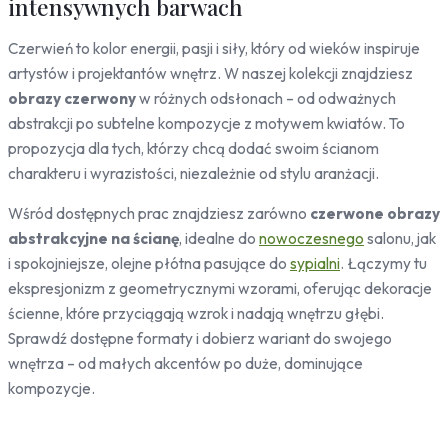
intensywnych barwach
Pojazdy
Czerwień to kolor energii, pasji i siły, który od wieków inspiruje
Samochody
artystów i projektantów wnętrz. W naszej kolekcji znajdziesz
Sport
obrazy czerwony
w różnych odsłonach – od odważnych
Zwierzęta
abstrakcji po subtelne kompozycje z motywem kwiatów. To
Konie
propozycja dla tych, którzy chcą dodać swoim ścianom
Koty
charakteru i wyrazistości, niezależnie od stylu aranżacji.
Jelenie
Ptaki
Wśród dostępnych prac znajdziesz zarówno
czerwone obrazy
abstrakcyjne na ścianę
, idealne do
nowoczesnego
salonu, jak
Ludzie
i spokojniejsze, olejne płótna pasujące do
sypialni
. Łączymy tu
Kobieta
ekspresjonizm z geometrycznymi wzorami, oferując dekoracje
Erotyczne
ścienne, które przyciągają wzrok i nadają wnętrzu głębi.
Niebo
Sprawdź dostępne formaty i dobierz wariant do swojego
Słońce
wnętrza – od małych akcentów po duże, dominujące
kompozycje.