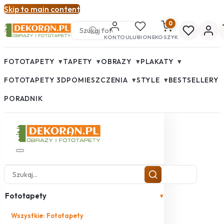
Skip to main content
0
KONTO
ULUBIONE
KOSZYK
▾
▾
▾
▾
FOTOTAPETY
TAPETY
OBRAZY
PLAKATY
▾
▾
FOTOTAPETY 3D
POMIESZCZENIA
STYLE
BESTSELLERY
PORADNIK
Fototapety
▾
Wszystkie: Fototapety