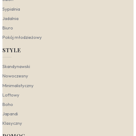
obrazy w odcieniach czerwieni i czerni
, które
Sypialnia
nadadzą wnętrzu profesjonalnego,
zdecydowanego wyrazu.
Jadalnia
Biuro
Czerwony a style wnętrzarskie
Pokój młodzieżowy
Intensywna czerwień to kolor, który w zależności od
STYLE
otoczenia może działać energetyzująco lub ocieplać
przestrzeń. Kluczem do sukcesu jest dobór
odpowiedniego stylu aranżacji – wtedy dekoracja
Skandynawski
ścienna w tym kolorze staje się naturalnym
dopełnieniem, a nie dominującym akcentem. Poniżej
Nowoczesny
przedstawiamy, jak poszczególne nurty wykorzystują
Minimalistyczny
potencjał tej barwy.
Loftowy
Nowoczesny
– stawia na wyraziste akcenty i
geometryczne wzory. Czerwień w tym wydaniu
Boho
pojawia się najczęściej w formie dużych,
Japandi
abstrakcyjnych płócien, które przełamują
monochromatyczne wnętrza.
Czerwone
Klasyczny
obrazy abstrakcyjne na ścianę
doskonale
komponują się z surowym betonem, szkłem i
POMOC