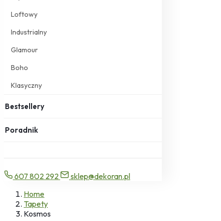
Loftowy
Industrialny
Glamour
Boho
Klasyczny
Bestsellery
Poradnik
607 802 292
sklep@dekoran.pl
Home
Tapety
Kosmos