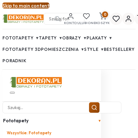
Skip to main content
0
KONTO
ULUBIONE
KOSZYK
▾
▾
▾
▾
FOTOTAPETY
TAPETY
OBRAZY
PLAKATY
▾
▾
FOTOTAPETY 3D
POMIESZCZENIA
STYLE
BESTSELLERY
PORADNIK
Fototapety
▾
Wszystkie: Fototapety