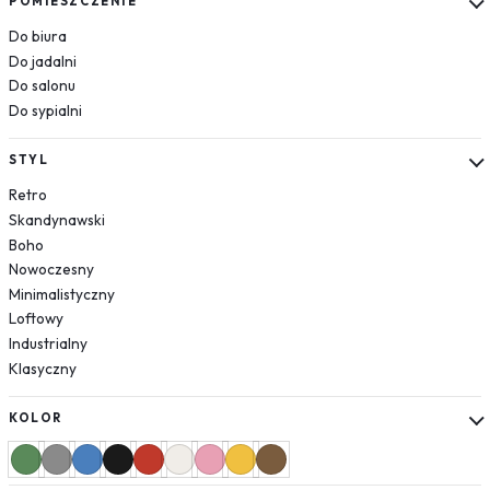
POMIESZCZENIE
Róże
Do biura
Do jadalni
Jedzenie
Do salonu
Pojazdy
Do sypialni
Samochody
Samoloty
STYL
Helikoptery
Retro
Natura
Skandynawski
Rośliny
Boho
Liście
Nowoczesny
Las
Minimalistyczny
Loftowy
Niebo
Industrialny
Tekstury
Klasyczny
Cegła
Beton
KOLOR
Geometryczne
Zwierzęta