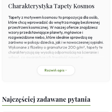
Charakterystyka Tapety Kosmos
Tapety z motywem kosmosu to propozycja dla osób,
które chcą wprowadzić do wnętrza magię bezkresnej
przestrzeni kosmicznej. W naszej ofercie znajdziesz
wzory przedstawiające planety, mgławice i
rozgwieżdżone niebo, które idealnie sprawdzą się
zarówno w pokoju dziecka, jak i w nowoczesnej sypialni.
Wykonane z flizeliny o gramaturze 200 g/m², tapety te
charakteryzują się wysoką odpornością na ścieranie i
wilgoć, co gwarantuje ich trwałość nawet w
intensywnie użytkowanych pomieszczeniach. Montaż
systemem paste-the-wall (klej na ścianę) ułatwia
Rozwiń opis
samodzielną aplikację i pozwala na szybką
metamorfozę aranżacji.
Kolekcja ta doskonale wpisuje się w styl skandynawski i
minimalistyczny, gdzie subtelne akcenty w kolorach
żółtym, białym i czarnym tworzą radosny nastrój
Najczęściej zadawane pytania
sprzyjający zabawie i kreatywności. Tapety kosmos dla
dzieci to nie tylko dekoracja, ale też inspiracja do nauki
astronomii – gwiazdy i planety na ścianie pobudzają