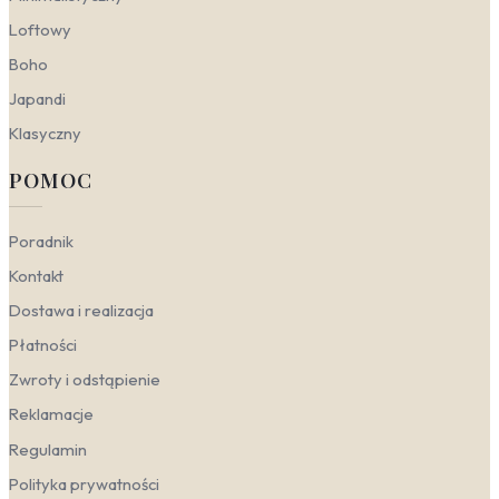
się zarówno w surowe, nowoczesne aranżacje, jak i w
przytulne, skandynawskie wnętrza. Kluczem jest
Loftowy
umiejętne operowanie skalą, kontrastem i dodatkami,
Boho
które wydobędą charakter wybranej estetyki.
Japandi
Nowoczesny
– graficzne, wyraziste wzory
planet i mgławic doskonale komponują się z
Klasyczny
prostymi, geometrycznymi formami mebli. W tym
stylu sprawdzą się czarno-białe kompozycje z
POMOC
akcentami żółci, które dodają wnętrzu energii.
Kosmos tapeta nowoczesna często wykorzystuje
kontrasty i ostre linie, co idealnie współgra z
Poradnik
minimalistycznymi, lakierowanymi frontami i
Kontakt
metalowymi dodatkami. Taka aranżacja świetnie
sprawdzi się w salonie, gdzie dynamiczny wzór
Dostawa i realizacja
stanie się głównym punktem dekoracyjnym.
Płatności
Skandynawski
– stawia na jasne, naturalne tło i
subtelne detale. Tapeta kosmos skandynawska
Zwroty i odstąpienie
to zazwyczaj delikatne gwiazdy na białym lub
Reklamacje
kremowym tle, przełamane pastelowymi
akcentami. W pokoju dziecka taki wzór
Regulamin
wprowadza spokojny, ale inspirujący nastrój,
Polityka prywatności
który nie przytłacza przestrzeni. Łączy się go z