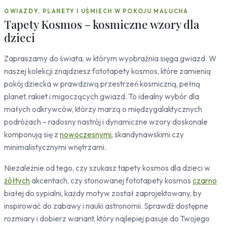
Leśne
GWIAZDY, PLANETY I UŚMIECH W POKOJU MALUCHA
Motyle
Tapety Kosmos – kosmiczne wzory dla
Koty
dzieci
Konie
Pandy
Zapraszamy do świata, w którym wyobraźnia sięga gwiazd. W
Ptaki
naszej kolekcji znajdziesz fototapety kosmos, które zamienią
pokój dziecka w prawdziwą przestrzeń kosmiczną, pełną
Ornamenty
planet, rakiet i migoczących gwiazd. To idealny wybór dla
Mozaika
Desenie
małych odkrywców, którzy marzą o międzygalaktycznych
podróżach – radosny nastrój i dynamiczne wzory doskonale
Kropki
komponują się z
nowoczesnymi
, skandynawskimi czy
Sport
minimalistycznymi wnętrzami.
Piłka nożna
Niezależnie od tego, czy szukasz tapety kosmos dla dzieci w
żółtych
akcentach, czy stonowanej fototapety kosmos
czarno
białej do sypialni, każdy motyw został zaprojektowany, by
inspirować do zabawy i nauki astronomii. Sprawdź dostępne
rozmiary i dobierz wariant, który najlepiej pasuje do Twojego