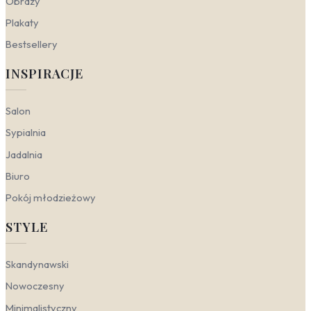
Obrazy
białymi meblami stworzy przestrzeń do zabawy i
Plakaty
nauki, idealną dla małych astronautów.
Sypialnia
— minimalistyczna fototapeta kosmos
Bestsellery
czarno biała doda głębi i sprawi, że wieczorem
poczujesz się jak pod rozgwieżdżonym niebem.
INSPIRACJE
To doskonały wybór do strefy relaksu, gdzie
stonowana paleta barw sprzyja wyciszeniu, a
geometryczne planety wprowadzają
Salon
nowoczesny, skandynawski akcent.
Sypialnia
Salon
— energetyczny akcent w formie
nowoczesnej tapety z księżycem i planetami
Jadalnia
ożywi szare ściany. Połączenie czerni z bielą i
Biuro
odrobiną żółci doda wnętrzu dynamiki, a
jednocześnie zachowa minimalistyczny charakter.
Pokój młodzieżowy
To świetny sposób na przełamanie sterylnej
estetyki i dodanie odrobiny kosmicznego luzu.
STYLE
Kosmos a style wnętrzarskie
Skandynawski
Motyw kosmosu zaskakuje swoją uniwersalnością – w
Nowoczesny
zależności od doboru kolorów i wzorów może wpisywać
Minimalistyczny