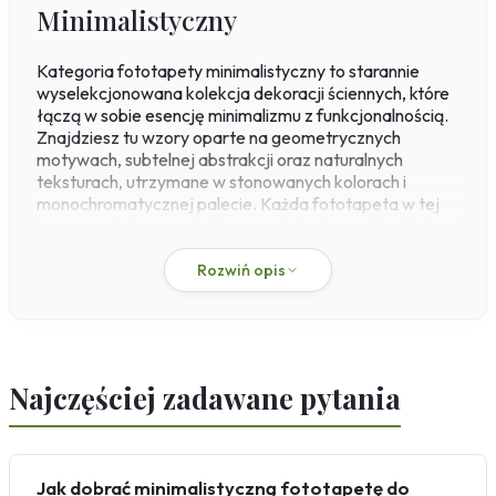
Minimalistyczny
Kategoria fototapety minimalistyczny to starannie
wyselekcjonowana kolekcja dekoracji ściennych, które
łączą w sobie esencję minimalizmu z funkcjonalnością.
Znajdziesz tu wzory oparte na geometrycznych
motywach, subtelnej abstrakcji oraz naturalnych
teksturach, utrzymane w stonowanych kolorach i
monochromatycznej palecie. Każda fototapeta w tej
grupie została zaprojektowana tak, aby podkreślać
przestrzeń i harmonię wnętrza, eliminując wizualny
chaos. Produkty drukowane są w naszej własnej
Rozwiń opis
drukarni na flizelinie o gramaturze 200 g/m², co
gwarantuje trwałość i łatwość montażu w systemie
paste-the-wall – klej nakładasz bezpośrednio na
ścianę, a materiał nie rozciąga się podczas prac.
Najczęściej zadawane pytania
Fototapety w stylu minimalistycznym doskonale
sprawdzają się w różnych pomieszczeniach, od salonu
po sypialnię. Wskazówka: jeśli chcesz optycznie
powiększyć małe wnętrze, wybierz fototapety
Jak dobrać minimalistyczną fototapetę do
minimalistyczne czarno białe – ich kontrast dodaje