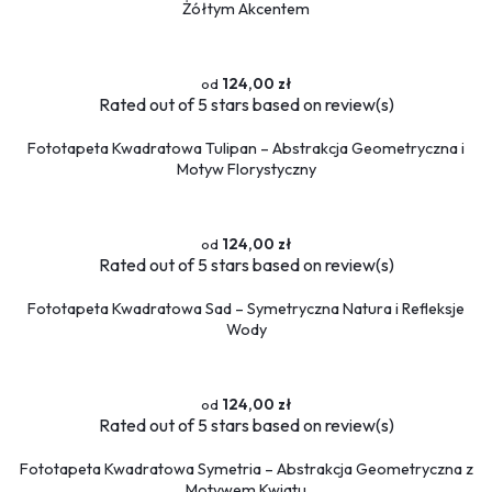
Flamingi
Żółtym Akcentem
Przestrzenne
124,00 zł
Okna
Rated
out of 5 stars based on
review(s)
Schody
Fototapeta Kwadratowa Tulipan – Abstrakcja Geometryczna i
Religijne
Motyw Florystyczny
Kawa
Ludzie
Kobieta
124,00 zł
Rated
out of 5 stars based on
review(s)
Erotyczne
Muzyka
Fototapeta Kwadratowa Sad – Symetryczna Natura i Refleksje
Militaria
Wody
Fototapety okrągłe
124,00 zł
Rated
out of 5 stars based on
review(s)
Fototapeta Kwadratowa Symetria – Abstrakcja Geometryczna z
Motywem Kwiatu