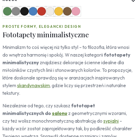
Słoneczniki
Mapy
Miasta
PROSTE FORMY, ELEGANCKI DESIGN
Londyn
Fototapety minimalistyczne
Nowy Jork
Paryż
Minimalizm to coś więcej niż tylko styl – to filozofia, która wnosi
Rzym
do wnętrza harmonię i spokój. W naszej kategorii
fototapety
Warszawa
minimalistyczny
znajdziesz dekoracje ścienne idealne dla
Kraków
miłośników czystych linii i stonowanych kolorów. To propozycje,
Gdańsk
które doskonale sprawdzą się w aranżacjach inspirowanych
Moskwa
Tokio
stylem
skandynawskim
, gdzie liczy się przestrzeń i naturalne
Berlin
tekstury.
Dubaj
Niezależnie od tego, czy szukasz
fototapet
Wrocław
minimalistycznych do
salonu
z geometrycznymi wzorami,
Natura
czy też wolisz monochromatyczną abstrakcję do
sypialni
–
Liście
każdy wzór został zaprojektowany tak, by podkreślić charakter
Rośliny
Twojego wnętrza. Sprawdź dostępne rozmiary i zamów