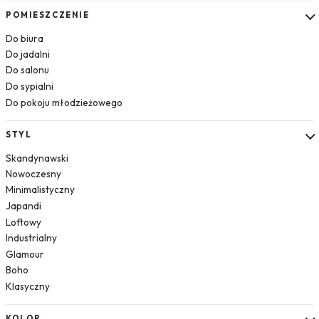
Kosmos
POMIESZCZENIE
Układ słoneczny
Do biura
Krajobrazy
Do jadalni
Do salonu
Góry
Do sypialni
Las
Do pokoju młodzieżowego
Plaża
Wodospad
STYL
Pustynia
Skandynawski
Jezioro
Nowoczesny
Morze
Minimalistyczny
Kwiaty
Japandi
Dmuchawce
Loftowy
Lawenda
Industrialny
Magnolie
Glamour
Boho
Maki
Klasyczny
Storczyki
Piwonie
KOLOR