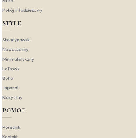
Biuro
akcentami. W tym wydaniu sprawdzą się
fototapety minimalistyczne czarno białe, które
Pokój młodzieżowy
budują wyrazisty kontrast i podkreślają otwartą
przestrzeń. Monochromatyczność oraz
STYLE
abstrakcja nadają wnętrzu dynamicznego, a
zarazem uporządkowanego charakteru, idealnie
komponując się z meblami o prostych formach i
Skandynawski
chłodnym oświetleniu.
Nowoczesny
Skandynawski
— tu liczy się światło i
naturalność. Stonowane kolory w połączeniu z
Minimalistyczny
naturalnymi teksturami tworzą spokojną,
Loftowy
przytulną atmosferę. Wzory inspirowane naturą
lub delikatna abstrakcja w jasnych odcieniach
Boho
szarości i bieli świetnie uzupełniają drewniane
Japandi
akcenty i miękkie tkaniny. To dobry wybór, gdy
szukasz fototapet minimalistycznych do salonu,
Klasyczny
które nie przytłoczą przestrzeni, a jedynie
dodadzą jej głębi.
POMOC
Japandi
— esencja minimalizmu spotyka się tu z
japońską estetyką. Prostota, harmonia i
funkcjonalność są nadrzędne. Fototapety
Poradnik
minimalistyczne z naturą, takie jak delikatne
Kontakt
gałązki, liście czy kamienie, idealnie wpisują się w