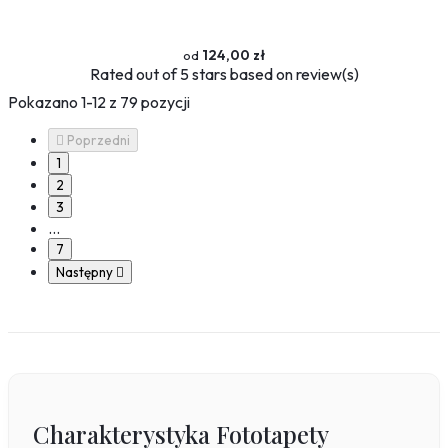
124,00 zł
Rated
out of 5 stars based on
review(s)
Pokazano 1-12 z 79 pozycji

Poprzedni
1
2
3
…
7
Następny

Charakterystyka Fototapety