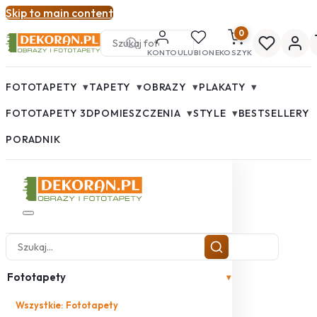
Skip to main content
0
KONTO
ULUBIONE
KOSZYK
▾
▾
▾
▾
FOTOTAPETY
TAPETY
OBRAZY
PLAKATY
▾
▾
FOTOTAPETY 3D
POMIESZCZENIA
STYLE
BESTSELLERY
PORADNIK
Fototapety
▾
Wszystkie: Fototapety