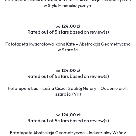
Sport
w Stylu Minimalistycznym
Piłka nożna
Formuła 1
Koszykówka
124,00 zł
Rated
out of 5 stars based on
review(s)
Taniec
Siłownia
Fototapeta Kwadratowa Ikona Kate – Abstrakcja Geometryczna
w Szarości
Tekstury
Kamień
Marmur
124,00 zł
Rated
out of 5 stars based on
review(s)
Pikowane
Zwierzęta
Fototapeta Las – Leśna Cisza i Spokój Natury – Odcienie bieli i
Dzikie
szarości (VIII)
Niedźwiedź
Koty
Konie
124,00 zł
Rated
out of 5 stars based on
review(s)
Psy
Ptaki
Fototapeta Abstrakcja Geometryczna – Industrialny Wzór z