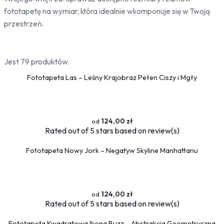
Bambus
fototapetę na wymiar, która idealnie wkomponuje się w Twoją
Drzewa
przestrzeń.
Niebo
Słońce
Jest 79 produktów.
Jedzenie
Fototapeta Las – Leśny Krajobraz Pełen Ciszy i Mgły
Owoce
Słodycze
Przyprawy
124,00 zł
Pojazdy
Rated
out of 5 stars based on
review(s)
Ciężarówki
Motocykle
Fototapeta Nowy Jork – Negatyw Skyline Manhattanu
Samochody
Samoloty
Traktory
124,00 zł
Tramwaje
Rated
out of 5 stars based on
review(s)
Pociągi
Fototapeta Kwadratowa Ikona Buzz – Abstrakcja Geometryczna