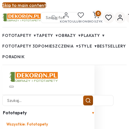
Skip to main content
0
KONTO
ULUBIONE
KOSZYK
▾
▾
▾
▾
FOTOTAPETY
TAPETY
OBRAZY
PLAKATY
▾
▾
FOTOTAPETY 3D
POMIESZCZENIA
STYLE
BESTSELLERY
PORADNIK
Fototapety
▾
Wszystkie: Fototapety