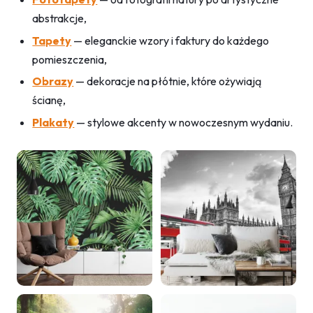
abstrakcje,
Tapety
— eleganckie wzory i faktury do każdego
pomieszczenia,
Obrazy
— dekoracje na płótnie, które ożywiają
ścianę,
Plakaty
— stylowe akcenty w nowoczesnym wydaniu.