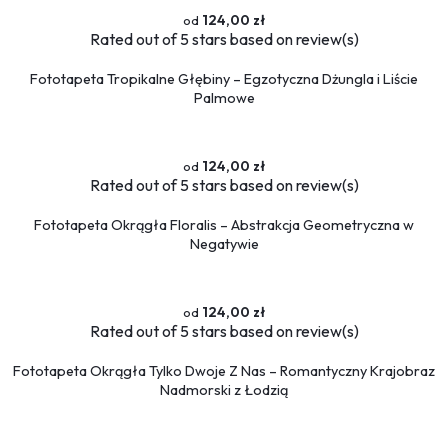
Flamingi
124,00 zł
Rated
out of 5 stars based on
review(s)
Przestrzenne
Okna
Fototapeta Tropikalne Głębiny – Egzotyczna Dżungla i Liście
Palmowe
Schody
Religijne
Kawa
124,00 zł
Ludzie
Rated
out of 5 stars based on
review(s)
Kobieta
Fototapeta Okrągła Floralis – Abstrakcja Geometryczna w
Negatywie
Erotyczne
Muzyka
Militaria
124,00 zł
Fototapety okrągłe
Rated
out of 5 stars based on
review(s)
Fototapeta Okrągła Tylko Dwoje Z Nas – Romantyczny Krajobraz
Nadmorski z Łodzią