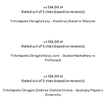
Sport
124,00 zł
Piłka nożna
Rated
out of 5 stars based on
review(s)
Formuła 1
Koszykówka
Fototapeta Okrągła Irysy – Kwiatowy Bukiet w Wazonie
Taniec
Siłownia
Tekstury
124,00 zł
Kamień
Rated
out of 5 stars based on
review(s)
Marmur
Fototapeta Okrągła Nowy Jork – Skyline Manhattanu w
Pikowane
Półtonach
Zwierzęta
Dzikie
124,00 zł
Niedźwiedź
Rated
out of 5 stars based on
review(s)
Koty
Konie
Fototapeta Okrągła Ombree Zachód Słońca – Spokojny Pejzaż o
Psy
Zmierzchu
Ptaki