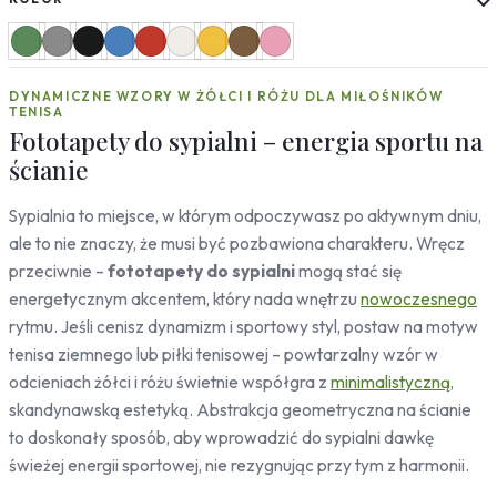
Słoneczniki
Mapy
Miasta
DYNAMICZNE WZORY W ŻÓŁCI I RÓŻU DLA MIŁOŚNIKÓW
Londyn
TENISA
Nowy Jork
Fototapety do sypialni – energia sportu na
Paryż
ścianie
Rzym
Warszawa
Sypialnia to miejsce, w którym odpoczywasz po aktywnym dniu,
Kraków
ale to nie znaczy, że musi być pozbawiona charakteru. Wręcz
Gdańsk
przeciwnie –
fototapety do sypialni
mogą stać się
Moskwa
energetycznym akcentem, który nada wnętrzu
nowoczesnego
Tokio
rytmu. Jeśli cenisz dynamizm i sportowy styl, postaw na motyw
Berlin
tenisa ziemnego lub piłki tenisowej – powtarzalny wzór w
Dubaj
odcieniach żółci i różu świetnie współgra z
minimalistyczną
,
Wrocław
skandynawską estetyką. Abstrakcja geometryczna na ścianie
Natura
to doskonały sposób, aby wprowadzić do sypialni dawkę
Liście
świeżej energii sportowej, nie rezygnując przy tym z harmonii.
Rośliny