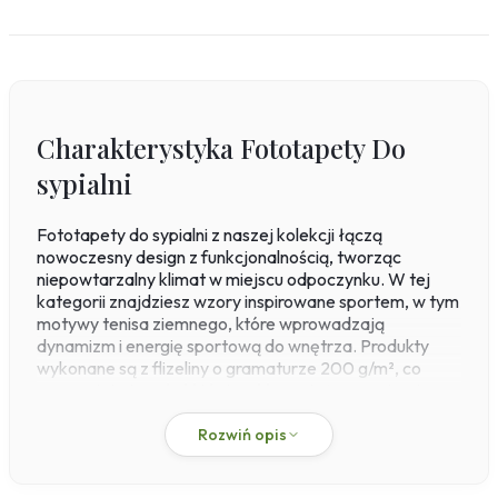
Charakterystyka Fototapety Do
sypialni
Fototapety do sypialni z naszej kolekcji łączą
nowoczesny design z funkcjonalnością, tworząc
niepowtarzalny klimat w miejscu odpoczynku. W tej
kategorii znajdziesz wzory inspirowane sportem, w tym
motywy tenisa ziemnego, które wprowadzają
dynamizm i energię sportową do wnętrza. Produkty
wykonane są z flizeliny o gramaturze 200 g/m², co
gwarantuje trwałość i łatwość montażu w systemie
paste-the-wall – klej nakładasz bezpośrednio na
ścianę, a fototapeta nie rozciąga się podczas aplikacji.
Rozwiń opis
Dzięki zastosowaniu druku pigmentowego w naszej
własnej drukarni, kolory – od żółtych akcentów po