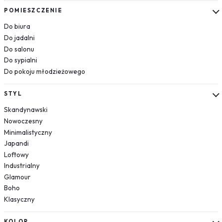
Kosmos
POMIESZCZENIE
Układ słoneczny
Do biura
Krajobrazy
Do jadalni
Do salonu
Góry
Do sypialni
Las
Do pokoju młodzieżowego
Plaża
Wodospad
STYL
Pustynia
Skandynawski
Jezioro
Nowoczesny
Morze
Minimalistyczny
Kwiaty
Japandi
Dmuchawce
Loftowy
Lawenda
Industrialny
Magnolie
Glamour
Boho
Maki
Klasyczny
Storczyki
Piwonie
KOLOR