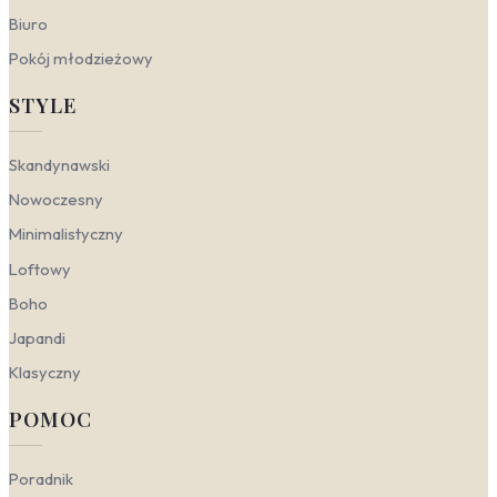
na gładkim tle, może stać się centralnym punktem
Biuro
aranżacji. Kluczowa jest przestrzeń do
oddychania – jeden mocny, żółty detal na ścianie
Pokój młodzieżowy
w duecie z naturalnymi tkaninami i czystymi liniami
mebli tworzy efekt nowoczesnej, ale wyciszonej
STYLE
energii.
Skandynawski
— łączy jasne, naturalne tło z
przytulnymi dodatkami. W tej stylistyce
Skandynawski
doskonale odnajdują się fototapety z tenisem do
Nowoczesny
sypialni, ale w stonowanej, pastelowej wersji.
Różowe akcenty przełamują chłód bieli i szarości,
Minimalistyczny
a wzór powtarzalny na ścianie inspirowany siatką
kortu nadaje strukturę bez przytłaczania.
Loftowy
Dynamizm w aranżacji sypialni uzyskasz przez
Boho
połączenie drewnianych mebli, miękkiego
oświetlenia i energetycznych, ale niekrzykliwych
Japandi
motywów – to idealna propozycja dla osób
Klasyczny
ceniących aktywny wypoczynek w harmonijnym
otoczeniu.
POMOC
Kolorystyka Do sypialni
Poradnik