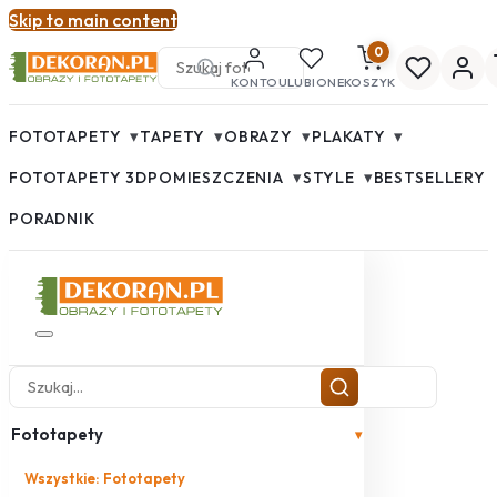
Skip to main content
0
KONTO
ULUBIONE
KOSZYK
▾
▾
▾
▾
FOTOTAPETY
TAPETY
OBRAZY
PLAKATY
▾
▾
FOTOTAPETY 3D
POMIESZCZENIA
STYLE
BESTSELLERY
PORADNIK
Fototapety
▾
Wszystkie: Fototapety