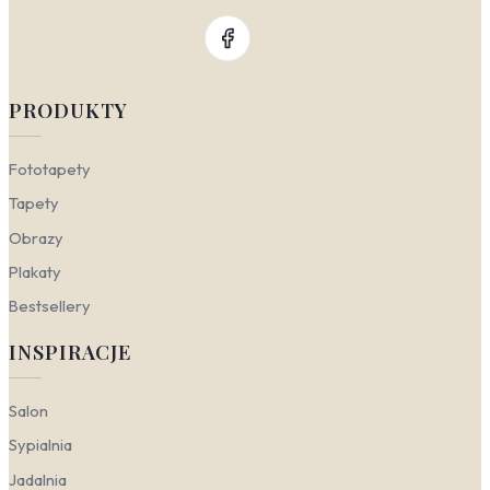
niezależnie od tego, czy stawiasz na surową prostotę,
czy przytulną funkcjonalność. Kluczem jest znalezienie
balansu między dynamizmem wzoru a stonowaną bazą
mebli i dodatków.
PRODUKTY
Nowoczesny
— stawia na wyraziste akcenty i
geometryczny porządek. W tym stylu świetnie
sprawdzą się fototapety z abstrakcją
Fototapety
geometryczną w sypialni, które wprowadzają
Tapety
rytm i strukturę. Żółte akcenty w sypialni,
inspirowane sportowym tempem, doskonale
Obrazy
kontrastują z szarościami i czernią mebli, nadając
Plakaty
wnętrzu energetyczny, miejski charakter. Wzór
powtarzalny na ścianie, np. w formie modułowych
Bestsellery
figur, podkreśla nowoczesną estetykę i dodaje
przestrzeni głębi.
INSPIRACJE
Minimalistyczny
— czerpie z zasady „mniej
znaczy więcej”, ale nie oznacza nudy. Tutaj
sprawdzą się fototapety dynamiczne do sypialni,
Salon
które jednak operują ograniczoną paletą barw i
Sypialnia
prostą kompozycją. Motyw sportowy w sypialni,
taki jak pojedyncza, stylizowana piłka tenisowa
Jadalnia