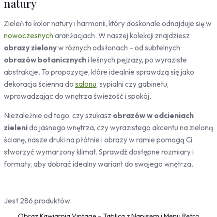
natury
Pojazdy
Zieleń to kolor natury i harmonii, który doskonale odnajduje się w
Samochody
nowoczesnych
aranżacjach. W naszej kolekcji znajdziesz
Sport
obrazy zielony
w różnych odsłonach – od subtelnych
Zwierzęta
obrazów botanicznych
i leśnych pejzaży, po wyraziste
Konie
abstrakcje. To propozycje, które idealnie sprawdzą się jako
Koty
dekoracja ścienna do
salonu
, sypialni czy gabinetu,
Jelenie
wprowadzając do wnętrza świeżość i spokój.
Ptaki
Niezależnie od tego, czy szukasz
obrazów w odcieniach
Ludzie
zieleni
do jasnego wnętrza, czy wyrazistego akcentu na zieloną
Kobieta
ścianę, nasze druki na płótnie i obrazy w ramie pomogą Ci
Erotyczne
stworzyć wymarzony klimat. Sprawdź dostępne rozmiary i
Niebo
formaty, aby dobrać idealny wariant do swojego wnętrza.
Słońce
Jest 286 produktów.
Obraz Kawiarnia Vintage – Tablica z Napisem i Menu Retro