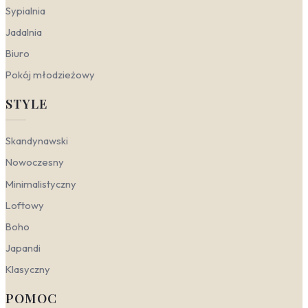
zielony las, pobudzają kreatywność i redukują
Sypialnia
zmęczenie wzroku. Druk na płótnie w odcieniach
soczystej zieleni doda energii do pracy, a
Jadalnia
jednocześnie utrzyma profesjonalny, stonowany
Biuro
charakter wnętrza.
Pokój młodzieżowy
Zielony a style wnętrzarskie
STYLE
Zieleń to kolor niezwykle plastyczny – w zależności od
nasycenia i tonacji potrafi zarówno wyciszać, jak i
Skandynawski
energetyzować przestrzeń. Świetnie odnajduje się w
różnych aranżacjach, od surowych, minimalistycznych
Nowoczesny
wnętrz po te przytulne i organiczne. Odpowiednio
Minimalistyczny
dobrana dekoracja ścienna w odcieniach zieleni może
stać się kluczowym akcentem lub spójnym tłem dla
Loftowy
całej kompozycji.
Boho
Nowoczesny
– w tym stylu stawiamy na
Japandi
wyraziste, chłodne tony butelkowej zieleni lub
soczystej trawy, które kontrastują z bielą,
Klasyczny
szarością i czernią. Sprawdzą się geometryczne
wzory, duże formaty i gładkie faktury. Obrazy z
POMOC