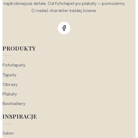
najdrobniejsze detale. Od fototapet po plakaty — pomożemy
charakter przestrzeni – od energetyzujących akcentów
po stonowane tło do relaksu. Poniżej podpowiadamy, w
Ci nadać charakter każdej ścianie.
których pomieszczeniach obrazy w odcieniach zieleni
zadziałają najkorzystniej.
Salon
– to serce domu, dlatego warto postawić
na wyraziste akcenty. Obrazy zielona abstrakcja
dodadzą nowoczesnego charakteru i doskonale
PRODUKTY
skontrastują z bielą lub szarością ścian. Jeśli
marzysz o przytulnej atmosferze, wybierz
kompozycje z motywem zieleni, które ożywią
Fototapety
przestrzeń bez przytłaczania jej.
Tapety
Sypialnia
– miejsce odpoczynku wymaga
stonowanych barw. Obrazy botaniczne lub leśne
Obrazy
w delikatnych odcieniach zieleni pomogą
Plakaty
wyciszyć zmysły i ułatwią zasypianie. Sprawdzą
się tu szczególnie motywy zielonych liści lub
Bestsellery
leśnych pejzaży, które wprowadzą do wnętrza
kojący, naturalny rytm.
INSPIRACJE
Gabinet
– w domowym biurze liczy się
koncentracja i świeżość umysłu. Obrazy z
motywem zieleni, na przykład przedstawiające
Salon