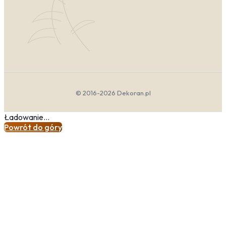
Psychologicznie zielony uspokaja i redukuje stres,
dlatego sprawdzi się w sypialni oraz strefie relaksu. Jeśli
chcesz stworzyć spójną kompozycję, zestawiaj go z
neutralnymi barwami – beżem, szarością lub ecru.
Świetnie wyglądają również obrazy w odcieniach zieleni
połączone z naturalnymi materiałami, takimi jak len czy
rattan. Dla odważniejszych polecamy kontrast z
głębokim granatem lub terakotą, co doda wnętrzu
© 2016-2026 Dekoran.pl
charakteru. Pamiętaj, że zielona ściana w salonie to
doskonałe tło dla roślin doniczkowych – stworzysz w
Ładowanie...
ten sposób spójną, botaniczną oazę.
Powrót do góry
Dobierając dodatki, kieruj się zasadą równowagi. Do
obrazów w intensywnych, leśnych tonacjach wybieraj
meble w jasnych, stonowanych kolorach. Natomiast
pastelowe zielenie możesz przełamać ciemniejszymi
akcentami, na przykład w postaci poduszek czy
dywanu. Pamiętaj, że obrazy zielony las czy botaniczne
motywy najlepiej prezentują się w towarzystwie
naturalnego światła – unikaj więc zasłaniania okien
ciężkimi firanami. Stawiając na zieleń, zyskujesz