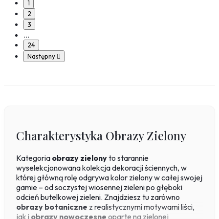
1
2
3
…
24
Następny

Charakterystyka Obrazy Zielony
Kategoria
obrazy zielony
to starannie
wyselekcjonowana kolekcja dekoracji ściennych, w
której główną rolę odgrywa kolor zielony w całej swojej
gamie – od soczystej wiosennej zieleni po głęboki
odcień butelkowej zieleni. Znajdziesz tu zarówno
obrazy botaniczne
z realistycznymi motywami liści,
jak i
obrazy nowoczesne
oparte na zielonej