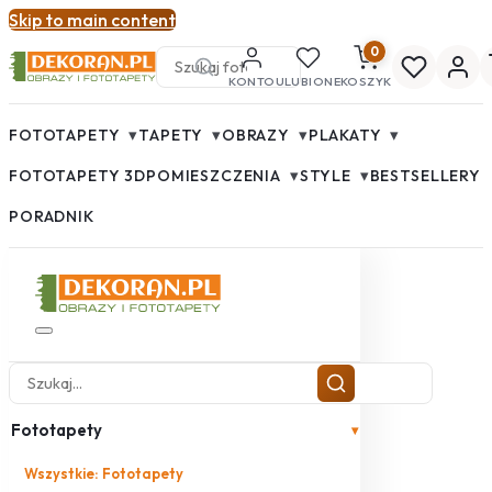
Skip to main content
0
KONTO
ULUBIONE
KOSZYK
▾
▾
▾
▾
FOTOTAPETY
TAPETY
OBRAZY
PLAKATY
▾
▾
FOTOTAPETY 3D
POMIESZCZENIA
STYLE
BESTSELLERY
PORADNIK
Fototapety
▾
Wszystkie: Fototapety