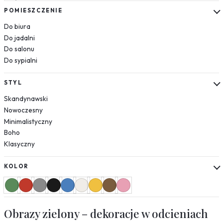
Słoneczniki
POMIESZCZENIE
Mapy
Do biura
Miasta
Do jadalni
Nowy Jork
Do salonu
Paryż
Do sypialni
Londyn
Wenecja
STYL
Rzym
Skandynawski
Warszawa
Nowoczesny
Kraków
Minimalistyczny
Boho
Natura
Klasyczny
Liście
Rośliny
KOLOR
Mgła
Drzewa
Jedzenie
Obrazy zielony – dekoracje w odcieniach
Przyprawy