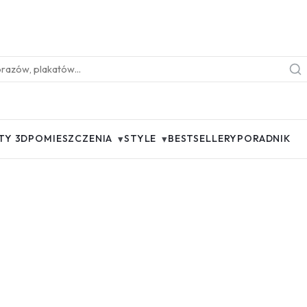
▾
▾
TY 3D
POMIESZCZENIA
STYLE
BESTSELLERY
PORADNIK