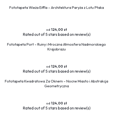
Sport
Fototapeta Wieża Eiffla – Architektura Paryża z Lotu Ptaka
Piłka nożna
Formuła 1
Koszykówka
Taniec
124,00 zł
Siłownia
Rated
out of 5 stars based on
review(s)
Tekstury
Fototapeta Port – Ruiny i Mroczna Atmosfera Nadmorskiego
Kamień
Krajobrazu
Marmur
Pikowane
124,00 zł
Zwierzęta
Rated
out of 5 stars based on
review(s)
Dzikie
Fototapeta Kwadratowa Za Oknem – Nocne Miasto i Abstrakcja
Niedźwiedź
Geometryczna
Koty
Konie
Psy
124,00 zł
Ptaki
Rated
out of 5 stars based on
review(s)