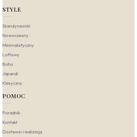
Surowy charakter industrialnych dekoracji ściennych
STYLE
daje się zaskakująco dobrze łączyć z różnymi
estetykami. Kluczem jest dobór odpowiedniej faktury i
Skandynawski
skali wzoru – od chłodnego minimalizmu po przytulne,
naturalne aranżacje. Sprawdź, jak dopasować
Nowoczesny
industrialne motywy do konkretnych stylów.
Minimalistyczny
Nowoczesny
– w tym wydaniu stawiamy na
Loftowy
czystą formę i geometryczną precyzję.
Fototapety imitujące beton architektoniczny lub
Boho
delikatne wzory geometryczne w odcieniach
Japandi
szarości i antracytu podkreślają minimalistyczny
charakter wnętrza. Świetnie sprawdzą się tu
Klasyczny
fototapety industrialne nowoczesne, które łączą
surową fakturę z gładką, monochromatyczną
POMOC
powierzchnią. W połączeniu z metalowymi
dodatkami i prostymi meblami tworzą spójną,
elegancką całość.
Poradnik
Skandynawski
– industrialne akcenty w
Kontakt
skandynawskim salonie to sposób na
przełamanie jasnej, drewnianej harmonii.
Dostawa i realizacja
Fototapeta z motywem cegły dekoracyjnej w