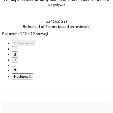
Fototapeta Kwadratowa Symetria – Abstrakcja Geometryczna w
Negatywie
124,00 zł
Rated
out of 5 stars based on
review(s)
Pokazano 1-12 z 79 pozycji

Poprzedni
1
2
3
…
7
Następny
