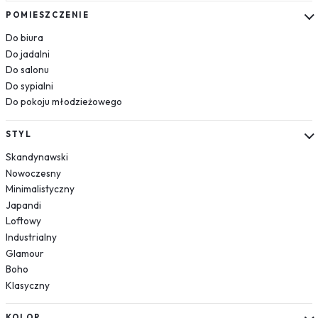
Kosmos
POMIESZCZENIE
Układ słoneczny
Do biura
Krajobrazy
Do jadalni
Do salonu
Góry
Do sypialni
Las
Do pokoju młodzieżowego
Plaża
Wodospad
STYL
Pustynia
Skandynawski
Jezioro
Nowoczesny
Morze
Minimalistyczny
Kwiaty
Japandi
Dmuchawce
Loftowy
Lawenda
Industrialny
Magnolie
Glamour
Boho
Maki
Klasyczny
Storczyki
Piwonie
KOLOR