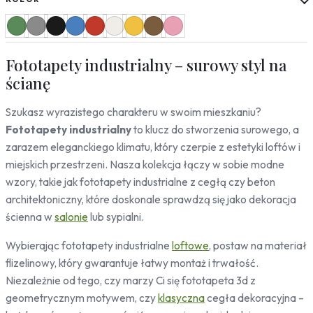
Słoneczniki
Mapy
Miasta
Fototapety industrialny – surowy styl na
Londyn
Nowy Jork
ścianę
Paryż
Szukasz wyrazistego charakteru w swoim mieszkaniu?
Rzym
Warszawa
Fototapety industrialny
to klucz do stworzenia surowego, a
Kraków
zarazem eleganckiego klimatu, który czerpie z estetyki loftów i
Gdańsk
miejskich przestrzeni. Nasza kolekcja łączy w sobie modne
Moskwa
wzory, takie jak fototapety industrialne z cegłą czy beton
Tokio
architektoniczny, które doskonale sprawdzą się jako dekoracja
Berlin
ścienna w
salonie
lub sypialni.
Dubaj
Wrocław
Wybierając fototapety industrialne
loftowe
, postaw na materiał
flizelinowy, który gwarantuje łatwy montaż i trwałość.
Natura
Niezależnie od tego, czy marzy Ci się fototapeta 3d z
Liście
geometrycznym motywem, czy
klasyczna
cegła dekoracyjna –
Rośliny