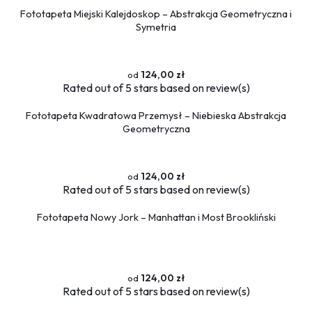
Flamingi
Fototapeta Miejski Kalejdoskop – Abstrakcja Geometryczna i
Symetria
Przestrzenne
Okna
Schody
124,00 zł
Rated
out of 5 stars based on
review(s)
Religijne
Kawa
Fototapeta Kwadratowa Przemysł – Niebieska Abstrakcja
Ludzie
Geometryczna
Kobieta
Erotyczne
124,00 zł
Muzyka
Rated
out of 5 stars based on
review(s)
Militaria
Fototapeta Nowy Jork – Manhattan i Most Brookliński
Fototapety okrągłe
124,00 zł
Rated
out of 5 stars based on
review(s)