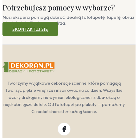
Potrzebujesz pomocy w wyborze?
geometrycznym, wprowadzą spokój i harmonię, nie
odciągając uwagi od odpoczynku. Połącz je z
Nasi eksperci pomogą dobrać idealną fototapetę, tapetę, obraz
dodatkami w stylu loftowym: wiszącą lampą na długim
lub plakat do Twojego wnętrza.
kablu, regałem z surowych desek czy stalowymi
SKONTAKTUJ SIĘ
ramami obrazów. Dzięki takiej aranżacji nawet małe
pomieszczenie zyska głębię i industrialny sznyt, a Ty
zyskasz praktyczną, fototapetę na wymiar, która
idealnie dopasuje się do Twojej przestrzeni.
Industrialny — w jakich
pomieszczeniach sprawdzi się
najlepiej?
Tworzymy wyjątkowe dekoracje ścienne, które pomagają
tworzyć piękne wnętrza i inspirować na co dzień. Wszystkie
Styl loftowy to nie tylko surowe materiały, ale przede
wzory drukujemy na wymiar, ekologicznie i z dbałością o
wszystkim umiejętność budowania nastroju.
najdrobniejsze detale. Od fototapet po plakaty — pomożemy
Odpowiednio dobrana dekoracja ścienna potrafi nadać
Ci nadać charakter każdej ścianie.
charakteru każdemu wnętrzu, podkreślając jego
surowy, miejski klimat. Sprawdź, w których pokojach
industrialne wzory wybrzmiewają najpełniej.