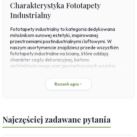
Charakterystyka Fototapety
Industrialny
Fototapety industrialny to kategoria dedykowana
miłośnikom surowej estetyki, inspirowanej
przestrzeniami postindustrialnymi i loftowymi. W
naszym asortymencie znajdziesz przede wszystkim
fototapety industrialne na ścianę, które oddają
charakter cegły dekoracyjnej, betonu
architektonicznego oraz geometrycznych wzorów.
Każda fototapeta drukowana jest w naszej własnej
drukarni na materiale flizelinowym o gramaturze 200
g/m², co gwarantuje stabilność wymiarową i łatwość
Rozwiń opis
montażu metodą „paste-the-wall" – klej nakłada się
bezpośrednio na ścianę, a suchy panel przykleja się bez
rozciągania i bąblowania. Produkty charakteryzują się
podwyższoną odpornością na ścieranie i blaknięcie
dzięki technologii druku pigmentowego, co sprawia, że
Najczęściej zadawane pytania
idealnie sprawdzą się nawet w intensywnie
użytkowanych pomieszczeniach.