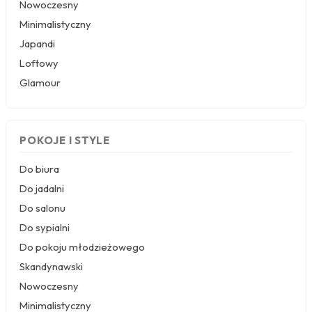
odcieniach czerwieni i brązu nadaje wnętrzu
Nowoczesny
loftowego charakteru. Świetnie komponuje się z
Minimalistyczny
betonem architektonicznym i stalowymi
Japandi
dodatkami.
Beton architektoniczny
– gładkie, szare
Loftowy
powierzchnie z subtelnym rysunkiem spękań to
Glamour
kwintesencja nowoczesnego minimalizmu.
Fototapety industrialne betonowe pasują do
przestronnych salonów i kuchni w stylu
industrialnym, tworząc chłodne, ale stylowe tło.
POKOJE I STYLE
Wzory geometryczne
– trójwymiarowe linie,
sześciany i struktury przypominające
Do biura
nowoczesną architekturę. Te fototapety 3D
doskonale sprawdzą się w przestrzeniach
Do jadalni
biurowych lub jako akcent w nowoczesnym
Do salonu
salonie. Wykonane na materiale flizelinowym
gwarantują łatwy montaż i trwałość.
Do sypialni
Motywy loftowe z metalowymi elementami
Do pokoju młodzieżowego
– rury, wentylatory, surowe belki i stalowe
Skandynawski
konstrukcje. To propozycja dla odważnych, którzy
chcą w pełni oddać ducha industrialnych wnętrz.
Nowoczesny
Idealne jako fototapety industrialne loftowe do
Minimalistyczny
dużych pomieszczeń, gdzie mogą być głównym