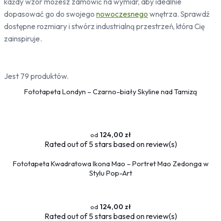
każdy wzór możesz zamówić na wymiar, aby idealnie
Bambus
dopasować go do swojego
nowoczesnego
wnętrza. Sprawdź
Drzewa
dostępne rozmiary i stwórz industrialną przestrzeń, która Cię
Niebo
zainspiruje.
Słońce
Jedzenie
Jest 79 produktów.
Owoce
Fototapeta Londyn – Czarno-biały Skyline nad Tamizą
Słodycze
Przyprawy
Pojazdy
124,00 zł
Ciężarówki
Rated
out of 5 stars based on
review(s)
Motocykle
Samochody
Fototapeta Kwadratowa Ikona Mao – Portret Mao Zedonga w
Samoloty
Stylu Pop-Art
Traktory
Tramwaje
Pociągi
124,00 zł
Rated
out of 5 stars based on
review(s)