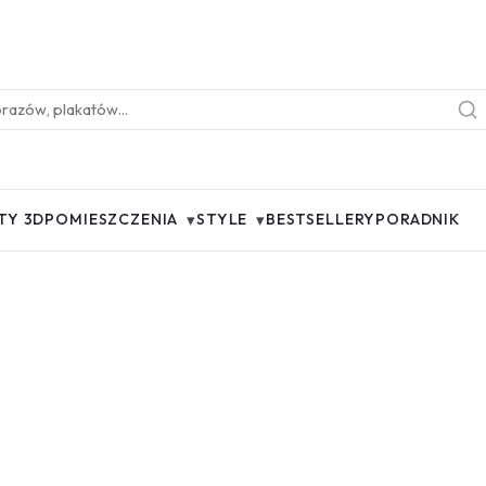
▾
▾
TY 3D
POMIESZCZENIA
STYLE
BESTSELLERY
PORADNIK