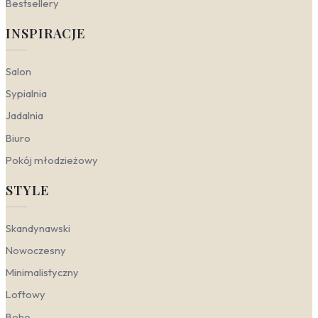
Bestsellery
Zielony to kolor niezwykle plastyczny – w zależności od
nasycenia i faktury potrafi budować zarówno chłodną,
INSPIRACJE
nowoczesną elegancję, jak i przytulną, naturalną
atmosferę. Świetnie odnajduje się w trzech
popularnych nurtach aranżacyjnych, podkreślając ich
Salon
kluczowe cechy.
Sypialnia
Nowoczesny
– stonowane, głębokie odcienie,
takie jak butelkowa zieleń, nadają wnętrzom
Jadalnia
wyrafinowanego charakteru. W tym stylu
Biuro
sprawdzą się gładkie tapety winylowe o
minimalistycznym wykończeniu lub wzory
Pokój młodzieżowy
geometryczne w chłodnej zieleni. To także
doskonałe tło dla prostych form mebli i
STYLE
metalowych akcentów.
Skandynawski
– tutaj zieleń pojawia się w
Skandynawski
jasnych, przytłumionych wariantach: oliwkowa,
miętowa czy szałwiowa. Tapety w zielone liście o
Nowoczesny
delikatnym, roślinnym motywie idealnie
współgrają z drewnem i bielą. W sypialni w stylu
Minimalistyczny
skandynawskim warto postawić na tapety zielone
Loftowy
w odcieniu mięty, które optycznie powiększą
przestrzeń i dodadzą jej świeżości.
Boho