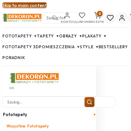
Skip to main content
0
KONTO
ULUBIONE
KOSZYK
▾
▾
▾
▾
FOTOTAPETY
TAPETY
OBRAZY
PLAKATY
▾
▾
FOTOTAPETY 3D
POMIESZCZENIA
STYLE
BESTSELLERY
PORADNIK
Fototapety
▾
Wszystkie: Fototapety