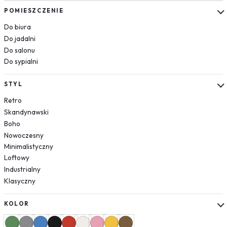
Kwiaty
POMIESZCZENIE
Róże
Do biura
Do jadalni
Jedzenie
Do salonu
Pojazdy
Do sypialni
Samochody
Samoloty
STYL
Helikoptery
Retro
Natura
Skandynawski
Rośliny
Boho
Liście
Nowoczesny
Las
Minimalistyczny
Loftowy
Niebo
Industrialny
Tekstury
Klasyczny
Cegła
Beton
KOLOR
Geometryczne