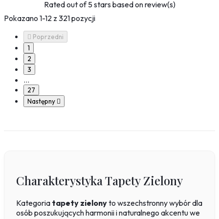
Rated
out of 5 stars based on
review(s)
Pokazano 1-12 z 321 pozycji

Poprzedni
1
2
3
…
27
Następny

Charakterystyka Tapety Zielony
Kategoria
tapety zielony
to wszechstronny wybór dla
osób poszukujących harmonii i naturalnego akcentu we