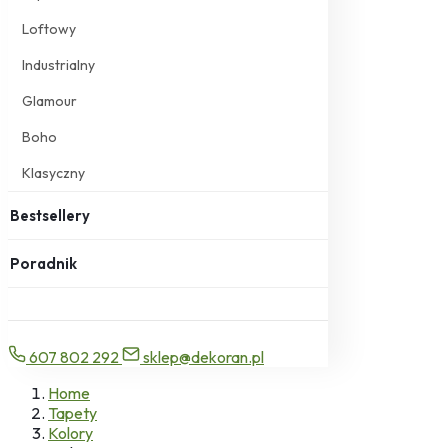
Loftowy
Industrialny
Glamour
Boho
Klasyczny
Bestsellery
Poradnik
607 802 292
sklep@dekoran.pl
Home
Tapety
Kolory