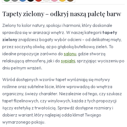
Zwierzęta
Leśne
Tapety zielony – odkryj naszą paletę barw
Motyle
Koty
Zielony to kolor natury, spokoju i harmonii, który doskonale
Konie
sprawdza się w aranżacji wnętrz. W naszej kategorii
tapety
Pandy
zielony
znajdziesz bogaty wybór odcieni – od delikatnej mięty,
Ptaki
przez soczystą oliwkę, aż po głęboką butelkową zieleń. To
Ornamenty
idealne propozycje zarówno do
salonu
, gdzie stworzą
Mozaika
relaksującą atmosferę, jak i do
sypialni
, sprzyjając wyciszeniu po
Desenie
dniu pełnym wrażeń.
Kropki
Wśród dostępnych wzorów tapet wyróżniają się motywy
Sport
roślinne oraz subtelne liście, które wprowadzą do wnętrza
Piłka nożna
organiczny, świeży charakter. Niezależnie od tego, czy szukasz
tapet flizelinowych, czy winylowych, każda z tych propozycji
łączy estetykę z trwałością. Sprawdź dostępne rozmiary i
dobierz wariant, który najlepiej odda klimat Twojego
wymarzonego pokoju.