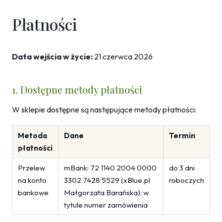
Płatności
Data wejścia w życie:
21 czerwca 2026
1. Dostępne metody płatności
W sklepie dostępne są następujące metody płatności:
Metoda
Dane
Termin
płatności
Przelew
mBank: 72 1140 2004 0000
do 3 dni
na konto
3302 7428 5529 (xBlue.pl
roboczych
bankowe
Małgorzata Barańska); w
tytule numer zamówienia