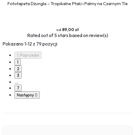
Fototapeta Dżungla – Tropikalne Ptaki i Palmy na Czarnym Tle
89,00 zł
Rated
out of 5 stars based on
review(s)
Pokazano 1-12 z 79 pozycji

Poprzedni
1
2
3
…
7
Następny
