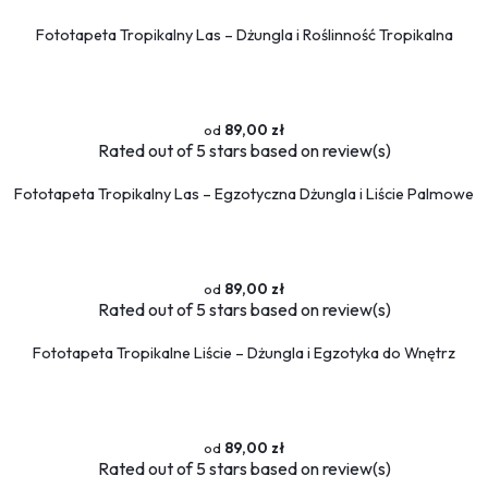
Przestrzenne
Fototapeta Tropikalny Las – Dżungla i Roślinność Tropikalna
Okna
Schody
Religijne
89,00 zł
Rated
out of 5 stars based on
review(s)
Kawa
Ludzie
Fototapeta Tropikalny Las – Egzotyczna Dżungla i Liście Palmowe
Kobieta
Erotyczne
Muzyka
89,00 zł
Militaria
Rated
out of 5 stars based on
review(s)
Fototapety okrągłe
Fototapeta Tropikalne Liście – Dżungla i Egzotyka do Wnętrz
89,00 zł
Rated
out of 5 stars based on
review(s)