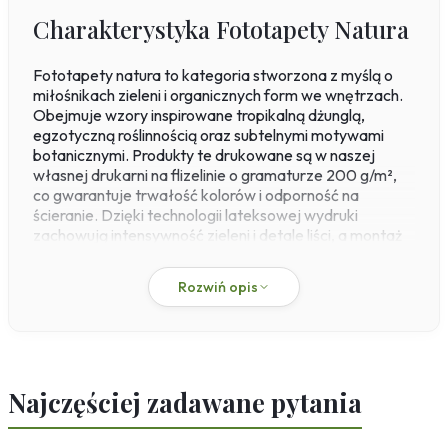
Charakterystyka Fototapety Natura
Fototapety natura to kategoria stworzona z myślą o
miłośnikach zieleni i organicznych form we wnętrzach.
Obejmuje wzory inspirowane tropikalną dżunglą,
egzotyczną roślinnością oraz subtelnymi motywami
botanicznymi. Produkty te drukowane są w naszej
własnej drukarni na flizelinie o gramaturze 200 g/m²,
co gwarantuje trwałość kolorów i odporność na
ścieranie. Dzięki technologii lateksowej wydruki
zachowują intensywność zieleni i detale liści, a montaż
typu paste-the-wall ułatwia aplikację nawet w dużych
pomieszczeniach.
Rozwiń opis
Te fototapety doskonale sprawdzają się w salonie,
sypialni czy gabinecie, gdzie wprowadzają nastrój
świeżości i harmonii z przyrodą. Wzory takie jak
fototapety z motywem liści w stylu skandynawskim lub
fototapety tropikalne do salonu z dużymi liśćmi
Najczęściej zadawane pytania
monstery nadają wnętrzom nowoczesny charakter.
Wskazówka: jeśli zależy Ci na subtelnym efekcie,