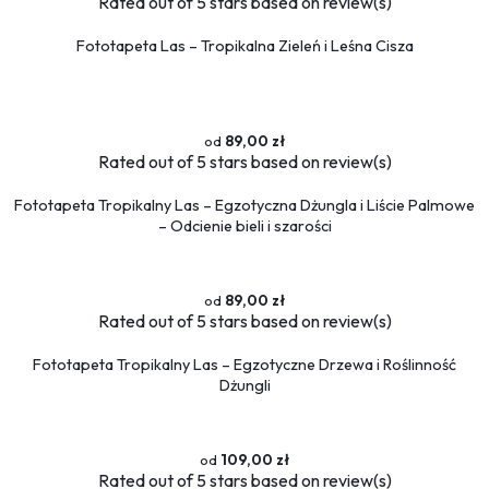
Rated
out of 5 stars based on
review(s)
Piłka nożna
Formuła 1
Fototapeta Las – Tropikalna Zieleń i Leśna Cisza
Koszykówka
Taniec
Siłownia
89,00 zł
Tekstury
Rated
out of 5 stars based on
review(s)
Kamień
Fototapeta Tropikalny Las – Egzotyczna Dżungla i Liście Palmowe
Marmur
– Odcienie bieli i szarości
Pikowane
Zwierzęta
89,00 zł
Dzikie
Rated
out of 5 stars based on
review(s)
Niedźwiedź
Koty
Fototapeta Tropikalny Las – Egzotyczne Drzewa i Roślinność
Dżungli
Konie
Psy
Ptaki
109,00 zł
Flamingi
Rated
out of 5 stars based on
review(s)