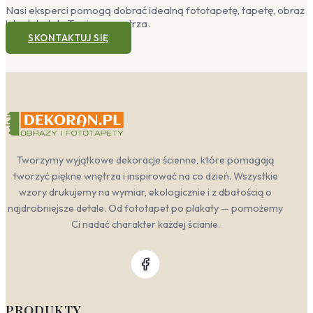
Sypialnia
— subtelne, rozmyte wzory liści w
Nasi eksperci pomogą dobrać idealną fototapetę, tapetę, obraz
odcieniach zieleni wprowadzą wyciszający
lub plakat do Twojego wnętrza.
nastrój. To idealne rozwiązanie dla osób
SKONTAKTUJ SIĘ
szukających harmonii i spokoju —
fototapety
botaniczne do sypialni
pomogą stworzyć azyl
sprzyjający regeneracji.
Jadalnia
— egzotyczne printy z bujną
roślinnością pobudzą apetyt i dodadzą energii
podczas posiłków. Naturalne motywy świetnie
współgrają z drewnianymi meblami i wiklinowymi
dodatkami, tworząc przyjemną, domową
Tworzymy wyjątkowe dekoracje ścienne, które pomagają
atmosferę.
Gabinet
— zieleń w gabinecie działa kojąco na
tworzyć piękne wnętrza i inspirować na co dzień. Wszystkie
zmysły i poprawia koncentrację. Wzór liści w
wzory drukujemy na wymiar, ekologicznie i z dbałością o
stonowanej tonacji, utrzymany w stylu
najdrobniejsze detale. Od fototapet po plakaty — pomożemy
skandynawskim lub japandi, doda wnętrzu
Ci nadać charakter każdej ścianie.
świeżości, nie rozpraszając przy tym uwagi
podczas pracy.
Przedpokój
— to pierwsze pomieszczenie, które
wita gości.
Fototapety egzotyczne do
przedpokoju
z motywem tropikalnej dżungli od
razu nadadzą wnętrzu charakteru i sprawią, że
PRODUKTY