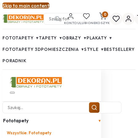
Skip to main content
0
KONTO
ULUBIONE
KOSZYK
▾
▾
▾
▾
FOTOTAPETY
TAPETY
OBRAZY
PLAKATY
▾
▾
FOTOTAPETY 3D
POMIESZCZENIA
STYLE
BESTSELLERY
PORADNIK
Fototapety
▾
Wszystkie: Fototapety