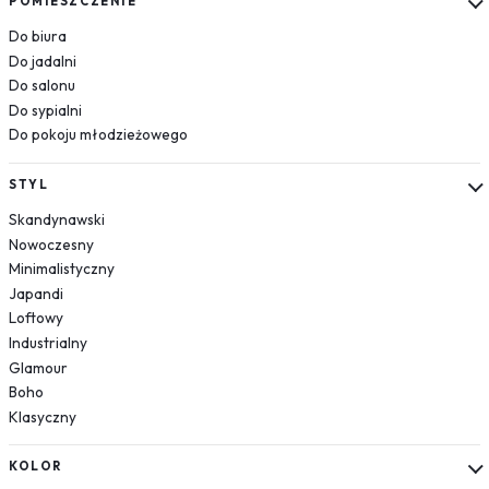
POMIESZCZENIE
Układ słoneczny
Do biura
Krajobrazy
Do jadalni
Do salonu
Góry
Do sypialni
Las
Do pokoju młodzieżowego
Plaża
Wodospad
STYL
Pustynia
Skandynawski
Jezioro
Nowoczesny
Morze
Minimalistyczny
Kwiaty
Japandi
Dmuchawce
Loftowy
Lawenda
Industrialny
Magnolie
Glamour
Boho
Maki
Klasyczny
Storczyki
Piwonie
KOLOR
Słoneczniki