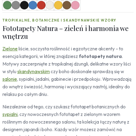
Mapy
Miasta
TROPIKALNE, BOTANICZNE I SKANDYNAWSKIE WZORY
Londyn
Fototapety Natura – zieleń i harmonia we
Nowy Jork
wnętrzu
Paryż
Rzym
Zielone
liście, soczysta roślinność i egzotyczne akcenty – to
Warszawa
esencja kategorii, w której znajdziesz
fototapety natura
.
Kraków
Motywy zaczerpnięte z tropikalnej dżungli, delikatne wzory liści
Gdańsk
Moskwa
w stylu
skandynawskim
czy boho doskonale sprawdzą się w
Tokio
salonie
, sypialni, jadalni, gabinecie i przedpokoju. Wprowadzają
Berlin
do wnętrz świeżość, harmonię i wyciszający nastrój, idealny do
Dubaj
relaksu po całym dniu.
Wrocław
Niezależnie od tego, czy szukasz fototapet botanicznych do
Natura
sypialni
, czy nowoczesnych fototapet z zielonym wzorem
Liście
roślinnym do nowoczesnego salonu, ta kolekcja łączy naturę z
Rośliny
designem japandi i boho. Każdy wzór możesz zamówić na
Bambus