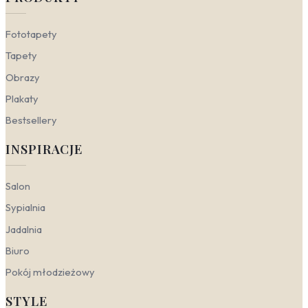
wejście do domu będzie prawdziwą podróżą do
zielonego raju.
Fototapety
Natura a style wnętrzarskie
Tapety
Obrazy
Motyw botaniczny nie jest przypisany do jednej
estetyki – w zależności od faktury, kolorystyki i skali
Plakaty
wzoru potrafi podkreślić charakter zarówno surowego
minimalizmu, jak i artystycznego nieładu. Odcienie
Bestsellery
zieleni, wzory liści i roślinność stają się uniwersalnym
INSPIRACJE
narzędziem do budowania nastroju: od świeżości po
głęboki spokój natury.
Boho
– w tym stylu natura przejawia się poprzez
Salon
swobodę i warstwowość.
Fototapety natura w
Sypialnia
stylu boho
często łączą duże, malarskie liście z
ciepłymi, ziemistymi tłem. W salonie czy sypialni
Jadalnia
taki motyw botaniczny współgra z plecionymi
Biuro
dodatkami, lnem i rattanem, tworząc tropikalny
klimat bez przesady. Kluczowa jest tu
Pokój młodzieżowy
niedoskonałość wzoru – organiczne kształty i
przytłumiona zieleń.
STYLE