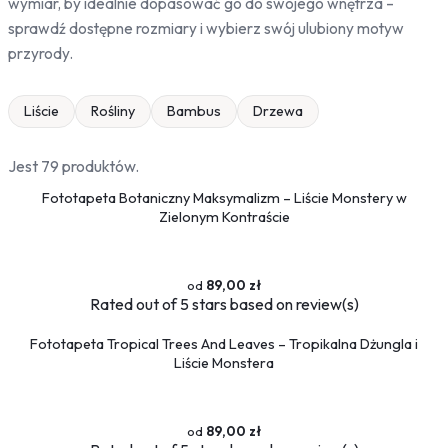
wymiar, by idealnie dopasować go do swojego wnętrza –
Drzewa
sprawdź dostępne rozmiary i wybierz swój ulubiony motyw
Niebo
przyrody.
Słońce
Liście
Rośliny
Bambus
Drzewa
Jedzenie
Owoce
Jest 79 produktów.
Słodycze
Przyprawy
Fototapeta Botaniczny Maksymalizm – Liście Monstery w
Zielonym Kontraście
Pojazdy
Ciężarówki
Motocykle
89,00 zł
Rated
out of 5 stars based on
review(s)
Samochody
Samoloty
Fototapeta Tropical Trees And Leaves – Tropikalna Dżungla i
Traktory
Liście Monstera
Tramwaje
Pociągi
89,00 zł
Sport