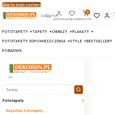
Skip to main content
0
KONTO
ULUBIONE
KOSZYK
▾
▾
▾
▾
FOTOTAPETY
TAPETY
OBRAZY
PLAKATY
▾
▾
FOTOTAPETY 3D
POMIESZCZENIA
STYLE
BESTSELLERY
PORADNIK
Fototapety
▾
Wszystkie: Fototapety