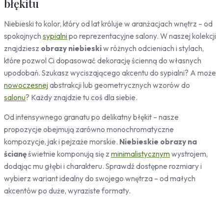
błękitu
Pojazdy
Niebieski to kolor, który od lat króluje w aranżacjach wnętrz – od
Samochody
spokojnych
sypialni
po reprezentacyjne salony. W naszej kolekcji
Sport
znajdziesz
obrazy niebieski
w różnych odcieniach i stylach,
Zwierzęta
które pozwol Ci dopasować dekorację ścienną do własnych
Konie
upodobań. Szukasz wyciszającego akcentu do sypialni? A może
Koty
nowoczesnej
abstrakcji lub geometrycznych wzorów do
Jelenie
salonu
? Każdy znajdzie tu coś dla siebie.
Ptaki
Od intensywnego granatu po delikatny błękit – nasze
Ludzie
propozycje obejmują zarówno monochromatyczne
Kobieta
kompozycje, jak i pejzaże morskie.
Niebieskie obrazy na
Erotyczne
ścianę
świetnie komponują się z
minimalistycznym
wystrojem,
Niebo
dodając mu głębi i charakteru. Sprawdź dostępne rozmiary i
Słońce
wybierz wariant idealny do swojego wnętrza – od małych
akcentów po duże, wyraziste formaty.