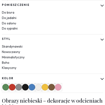
Słoneczniki
POMIESZCZENIE
Mapy
Do biura
Miasta
Do jadalni
Nowy Jork
Do salonu
Paryż
Do sypialni
Londyn
Wenecja
STYL
Rzym
Skandynawski
Warszawa
Nowoczesny
Kraków
Minimalistyczny
Boho
Natura
Klasyczny
Liście
Rośliny
KOLOR
Mgła
Drzewa
Jedzenie
Obrazy niebieski – dekoracje w odcieniach
Przyprawy