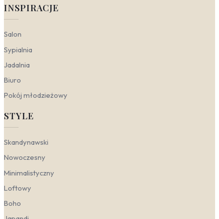
i kontekstu potrafi budować zarówno surowy,
INSPIRACJE
ascetyczny klimat, jak i przytulną, naturalną atmosferę.
Poniżej pokazujemy, jak ten kolor sprawdza się w
trzech popularnych estetykach.
Salon
Nowoczesny
— stawia na wyraziste kontrasty i
Sypialnia
czystą formę. W tym nurcie sprawdzą się
Jadalnia
geometryczne wzory oraz monochromatyczne
zestawienia, gdzie niebieski występuje w wersji
Biuro
granatowej lub intensywnie elektrycznej.
Obrazy
Pokój młodzieżowy
niebieskie nowoczesne
z abstrakcyjnymi,
ostrymi liniami doskonale uzupełniają
STYLE
minimalistyczne wnętrza z betonem, szkłem i
chromem. Niebieskie akcenty na płótnie
przełamują tu chłód stali i szarości, nadając
Skandynawski
przestrzeni dynamicznego charakteru.
Skandynawski
— opiera się na jasnym drewnie,
Nowoczesny
bieli i naturalnym świetle. Błękit i spłowiały granat
Minimalistyczny
pojawiają się tu jako spokojne, przytłumione tło.
Obrazy w odcieniach niebieskiego
o fakturze
Loftowy
płótna lub delikatnym pejzażu morskim
Boho
harmonizują z lnianymi tekstyliami i ceramiką. W
skandynawskim salonie taki akcent kolorystyczny
Japandi