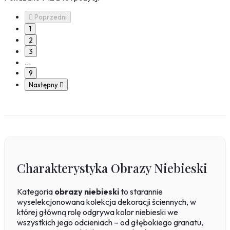

Poprzedni
1
2
3
…
9
Następny

Charakterystyka Obrazy Niebieski
Kategoria
obrazy niebieski
to starannie
wyselekcjonowana kolekcja dekoracji ściennych, w
której główną rolę odgrywa kolor niebieski we
wszystkich jego odcieniach – od głębokiego granatu,