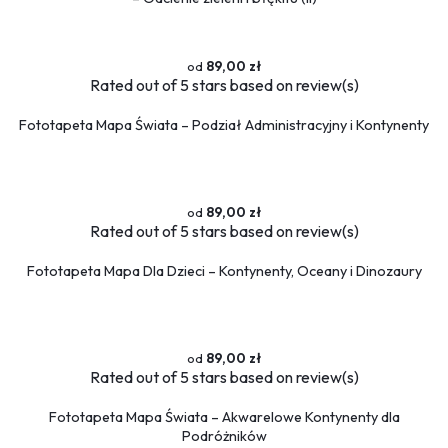
Piłka nożna
Formuła 1
Koszykówka
89,00 zł
Rated
out of 5 stars based on
review(s)
Taniec
Siłownia
Fototapeta Mapa Świata – Podział Administracyjny i Kontynenty
Tekstury
Kamień
Marmur
89,00 zł
Rated
out of 5 stars based on
review(s)
Pikowane
Zwierzęta
Fototapeta Mapa Dla Dzieci – Kontynenty, Oceany i Dinozaury
Dzikie
Niedźwiedź
Koty
Konie
89,00 zł
Rated
out of 5 stars based on
review(s)
Psy
Ptaki
Fototapeta Mapa Świata – Akwarelowe Kontynenty dla
Flamingi
Podróżników