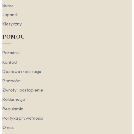
Boho
dużego, jednolitego wydruku lub modułowego
panelu. Wnętrze zyskuje dynamiczny, wręcz
Japandi
architektoniczny charakter, a sama mapa staje się
funkcjonalną dekoracją, szczególnie w
biurze
Klasyczny
czy salonie urządzonym w duchu less is more.
POMOC
Skandynawski
— ceni naturalne światło, jasne
drewno i przytulność. Mapa w tym stylu powinna
być stonowana, najlepiej w pastelowych
Poradnik
odcieniach błękitu, szarości lub delikatnej zieleni.
Sprawdzi się
fototapeta mapa świata
Kontakt
skandynawska
na białym tle, z delikatną,
Dostawa i realizacja
ręcznie rysowaną linią brzegową. Taka dekoracja
świetnie podkreśli edukacyjny i odkrywczy
Płatności
nastrój, nie przytłaczając przy tym przestrzeni.
Będzie idealna do
salonu
w stylu hygge, gdzie
Zwroty i odstąpienie
liczy się harmonia i spokój, a także do pokoju
Reklamacje
dziecka, wspierając jego ciekawość świata.
Minimalistyczny
— koncentruje się na funkcji i
Regulamin
oszczędności formy. Mapa staje się tu subtelnym,
Polityka prywatności
ale wyrazistym punktem. Najlepiej sprawdzą się
monochromatyczne wydruki, np. czarno-białe lub
O nas
granatowe na białym tle.
Fototapeta