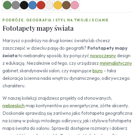
Mapy
Miasta
PODRÓŻE, GEOGRAFIA I STYL NA TWOJEJ ŚCIANIE
Londyn
Fototapety mapy świata
Nowy Jork
Paryż
Marzysz o podróży na drugi koniec świata lub chcesz
Rzym
zaszczepić w dziecku pasję do geografii?
Fototapety mapy
Warszawa
świata
to niebanalny sposób, by połączyć
nowoczesny
design
Kraków
z edukacją. Niezależnie od tego, czy urządzasz
minimalistyczny
Gdańsk
gabinet, skandynawski salon, czy inspirujące
biuro
– taka
Moskwa
Tokio
dekoracja ścienna nada wnętrzu dynamicznego, odkrywczego
Berlin
charakteru.
Dubaj
W naszej kolekcji znajdziesz projekty od stonowanych,
Wrocław
niebieskich
map kontynentów po energetyczne, żółte akcenty.
Natura
Doskonale sprawdzą się zarówno jako fototapeta geograficzna
Liście
na ścianę w pokoju młodego odkrywcy, jak i stylowa fototapeta
Rośliny
mapa świata do salonu. Sprawdź dostępne rozmiary i dobierz
Bambus