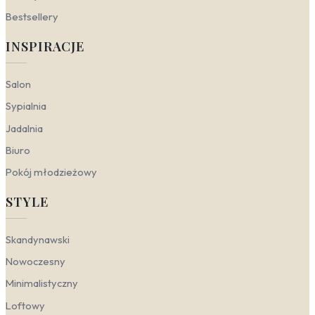
działa jak wizualna wizytówka firmy. Podkreśla
Bestsellery
globalny zasięg działalności i energetyzuje
zespół, jednocześnie nie przytłaczając
INSPIRACJE
przestrzeni nadmiarem bodźców.
Mapy a style wnętrzarskie
Salon
Sypialnia
Mapy na ścianie to uniwersalny element dekoracyjny,
Jadalnia
który można dopasować do niemal każdej aranżacji.
Kluczem jest dobór odpowiedniej kolorystyki, grafiki i
Biuro
sposobu wykończenia, aby współgrały z charakterem
Pokój młodzieżowy
wnętrza. Niezależnie od tego, czy szukasz inspiracji do
salonu, gabinetu czy pokoju dziecka, znajdziesz wariant
STYLE
idealnie komponujący się z Twoją wizją.
Nowoczesny
— stawia na czystą geometrię i
Skandynawski
wyraziste akcenty. W tym wydaniu sprawdzą się
grafiki o uproszczonych konturach kontynentów,
Nowoczesny
często w skali szarości lub z jednym, mocnym
Minimalistyczny
kolorem, jak intensywny błękit. Doskonałym
przykładem będzie
fototapeta mapa świata
Loftowy
nowoczesna
, która może występować w formie