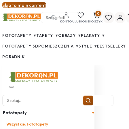
Skip to main content
0
KONTO
ULUBIONE
KOSZYK
▾
▾
▾
▾
FOTOTAPETY
TAPETY
OBRAZY
PLAKATY
▾
▾
FOTOTAPETY 3D
POMIESZCZENIA
STYLE
BESTSELLERY
PORADNIK
Fototapety
▾
Wszystkie: Fototapety