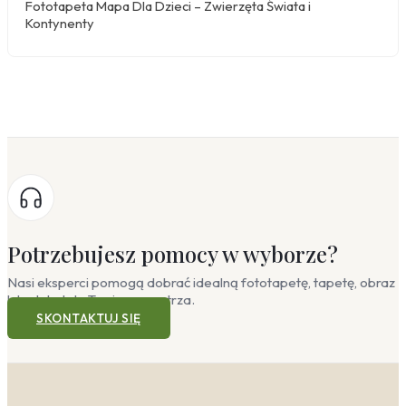
Fototapeta Mapa Dla Dzieci – Zwierzęta Świata i
W pokoju dziecka warto postawić na aspekt
Kontynenty
edukacyjny i zabawę formą. Fototapeta z mapą dla
dzieci w wersji skandynawskiej (stonowane błękity,
szarości i akcenty żółci) będzie stymulować
wyobraźnię, a jednocześnie nie przytłoczy przestrzeni.
Zaznacz na niej flagi państw lub naklejki
przedstawiające zwierzęta z różnych kontynentów. W
minimalistycznym wydaniu wybierz mapę w formie
konturowej, która uczy geografii bez zbędnych detali,
idealnie komponując się z prostymi meblami z jasnego
drewna.
Mapy — w jakich pomieszczeniach
Potrzebujesz pomocy w wyborze?
sprawdzi się najlepiej?
Nasi eksperci pomogą dobrać idealną fototapetę, tapetę, obraz
lub plakat do Twojego wnętrza.
Dekoracja inspirowana kartografią to nie tylko
SKONTAKTUJ SIĘ
dodatek, ale sposób na nadanie wnętrzu charakteru i
głębi. W zależności od pomieszczenia, mapa na ścianie
może pełnić rolę stonowanego tła, edukacyjnego
akcentu lub energetyzującego punktu centralnego.
Odkryj, jak wykorzystać geografię i podróże w