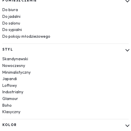
POMIESZCZENIE
Układ słoneczny
Do biura
Krajobrazy
Do jadalni
Do salonu
Góry
Do sypialni
Las
Do pokoju młodzieżowego
Plaża
Wodospad
STYL
Pustynia
Skandynawski
Jezioro
Nowoczesny
Morze
Minimalistyczny
Kwiaty
Japandi
Dmuchawce
Loftowy
Lawenda
Industrialny
Magnolie
Glamour
Boho
Maki
Klasyczny
Storczyki
Piwonie
KOLOR
Słoneczniki