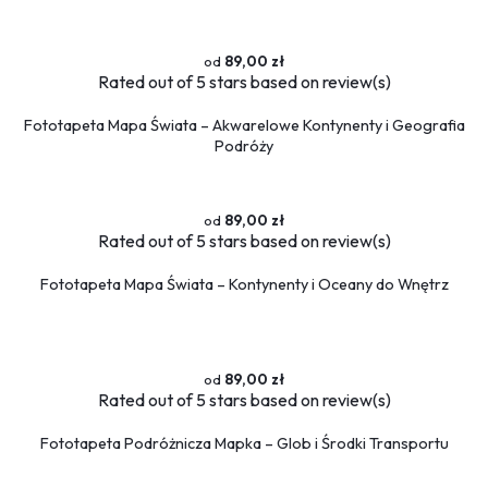
Przestrzenne
89,00 zł
Okna
Rated
out of 5 stars based on
review(s)
Schody
Fototapeta Mapa Świata – Akwarelowe Kontynenty i Geografia
Religijne
Podróży
Kawa
Ludzie
Kobieta
89,00 zł
Rated
out of 5 stars based on
review(s)
Erotyczne
Muzyka
Fototapeta Mapa Świata – Kontynenty i Oceany do Wnętrz
Militaria
Fototapety okrągłe
89,00 zł
Rated
out of 5 stars based on
review(s)
Fototapeta Podróżnicza Mapka – Glob i Środki Transportu