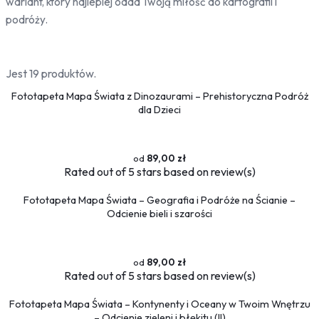
wariant, który najlepiej odda Twoją miłość do kartografii i
Drzewa
podróży.
Niebo
Słońce
Jest 19 produktów.
Jedzenie
Fototapeta Mapa Świata z Dinozaurami – Prehistoryczna Podróż
Owoce
dla Dzieci
Słodycze
Przyprawy
89,00 zł
Pojazdy
Rated
out of 5 stars based on
review(s)
Ciężarówki
Motocykle
Fototapeta Mapa Świata – Geografia i Podróże na Ścianie –
Odcienie bieli i szarości
Samochody
Samoloty
Traktory
89,00 zł
Tramwaje
Rated
out of 5 stars based on
review(s)
Pociągi
Fototapeta Mapa Świata – Kontynenty i Oceany w Twoim Wnętrzu
Sport
– Odcienie zieleni i błękitu (II)