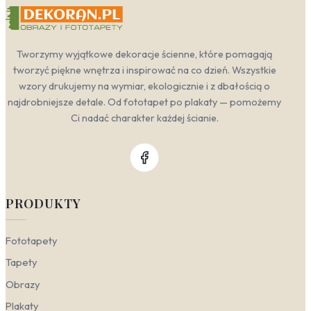
aranżacji swojego domu.
Salon
— w przestrzeni dziennej mapa świata w
nowoczesnym stylu doskonale kontrastuje z bielą
Tworzymy wyjątkowe dekoracje ścienne, które pomagają
ścian i betonem, nadając wnętrzu dynamicznego,
tworzyć piękne wnętrza i inspirować na co dzień. Wszystkie
odkrywczego charakteru. To idealne tło dla strefy
wzory drukujemy na wymiar, ekologicznie i z dbałością o
wypoczynku, które inspiruje do planowania
kolejnych podróży i ożywia rozmowy z gośćmi.
najdrobniejsze detale. Od fototapet po plakaty — pomożemy
Gabinet
— w domowym biurze fototapeta z
Ci nadać charakter każdej ścianie.
mapą kontynentów w stonowanej, niebieskiej
tonacji sprzyja koncentracji i buduje
profesjonalny, a zarazem inspirujący nastrój. Taki
motyw świetnie komponuje się z drewnianymi
meblami i globusem, podkreślając zamiłowanie
do nauki i odkrywania.
PRODUKTY
Pokój dziecka
— edukacyjna mapa ścienna w
żółtych lub zielonych akcentach to doskonały
Fototapety
sposób na pobudzenie ciekawości świata.
Zamiast zwykłej dekoracji, staje się
Tapety
interaktywnym narzędziem do nauki o państwach
i kontynentach, które rośnie wraz z dzieckiem.
Obrazy
Biuro
— w przestrzeni komercyjnej fototapeta
Plakaty
geograficzna na ścianę w stylu minimalistycznym