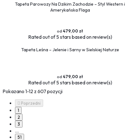
Tapeta Parowozy Na Dzikim Zachodzie – Styl Western i
Amerykańska Flaga
479,00 zł
Rated
out of 5 stars based on
review(s)
Tapeta Leśna – Jelenie i Sarny w Sielskiej Naturze
479,00 zł
Rated
out of 5 stars based on
review(s)
Pokazano 1-12 z 607 pozycji

Poprzedni
1
2
3
…
51