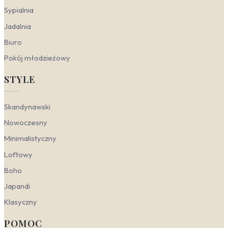
idealnie wpisujące się w założenia konkretnej estetyki.
Sypialnia
Nowoczesny
— w tym stylu królują
Jadalnia
geometryczne wzory, abstrakcyjne formy oraz
Biuro
wyraziste, ale stonowane kolory, takie jak grafit,
butelkowa zieleń czy głęboka czerń. Sprawdzą
Pokój młodzieżowy
się gładkie, matowe powierzchnie oraz materiały
imitujące beton lub metal.
Tapety nowoczesne
STYLE
często pełnią rolę mocnego akcentu na jednej
ścianie, np. w salonie, gdzie zestawia się je z
prostymi meblami i minimalistycznymi dodatkami.
Skandynawski
W sypialni lepiej sprawdzą się stonowane,
Nowoczesny
jednolite faktury, które wprowadzają spokój, nie
przytłaczając przestrzeni.
Minimalistyczny
Skandynawski
— opiera się na jasnych,
Loftowy
naturalnych barwach: bieli, beżu, szarości i
pastelach. Wzory są delikatne – mogą to być
Boho
subtelne paski, drobne liście czy geometryczne
Japandi
motywy w jasnej tonacji. W aranżacji wnętrz w
stylu skandynawskim często pojawiają się
Klasyczny
tapety flizelinowe
o strukturze płótna lub
drewna, które dodają ciepła i przytulności.
POMOC