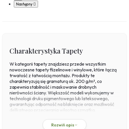
Następny

Charakterystyka Tapety
W kategorii tapety znajdziesz przede wszystkim
nowoczesne tapety flizelinowe i winylowe, które łączą
trwałość z łatwością montażu. Produkty te
charakteryzują się gramaturą ok. 200 g/m², co
zapewnia stabilność i maskowanie drobnych
nierówności ściany. Większość modeli wykonujemy w
technologii druku pigmentowego lub lateksowego,
gwarantując odporność na blaknięcie oraz możliwość
delikatnego przecierania wilgotną szmatką.
Standardowe wymiary tapety w rolce to najczęściej
200×280 cm, a w przypadku autorskich projektów
Rozwiń opis
istnieje opcja personalizacji zarówno rozmiaru, jak i