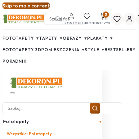
Skip to main content
0
KONTO
ULUBIONE
KOSZYK
▾
▾
▾
▾
FOTOTAPETY
TAPETY
OBRAZY
PLAKATY
▾
▾
FOTOTAPETY 3D
POMIESZCZENIA
STYLE
BESTSELLERY
PORADNIK
Fototapety
▾
Wszystkie: Fototapety