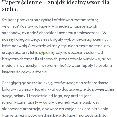
Tapety ścienne – znajdź idealny wzór dla
Motyle
siebie
Koty
Konie
Szukasz pomysłu na szybką i efektowną metamorfozę
Pandy
wnętrza? Postaw na tapety – to jeden z najprostszych
Ptaki
sposobów, by nadać charakter każdemu pomieszczeniu. W
Ornamenty
naszej kategorii znajdziesz bogaty wybór dekoracji ściennych,
Mozaika
które pozwolą Ci wyrazić własny styl, niezależnie od tego, czy
Desenie
urządzasz przytulną
sypialnię
, czy nowoczesny salon. Od
Kropki
klasycznych tapet flizelinowych, przez trwałe winylowe, aż po
modele z wyrazistymi wzorami – każdy wzór tapety to osobna
Sport
historia do opowiedzenia.
Piłka nożna
Przeglądając naszą kolekcję, zwróć uwagę na różnorodność
kolorów i wymiary tapety – łatwo dopasujesz je do powierzchni
swojej ściany. Niezależnie od tego, czy preferujesz
romantyczne tapety w kwiaty, geometryczne paski, czy
stonowane aranżacje, z pewnością znajdziesz coś dla siebie.
Pamiętaj też o odpowiednim kleju do tapet i narzędziach do