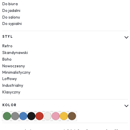
Róże
Do biura
Do jadalni
Jedzenie
Do salonu
Pojazdy
Do sypialni
Samochody
Samoloty
STYL
Helikoptery
Retro
Natura
Skandynawski
Rośliny
Boho
Liście
Nowoczesny
Las
Minimalistyczny
Loftowy
Niebo
Industrialny
Tekstury
Klasyczny
Cegła
Beton
KOLOR
Geometryczne
Zwierzęta
Leśne