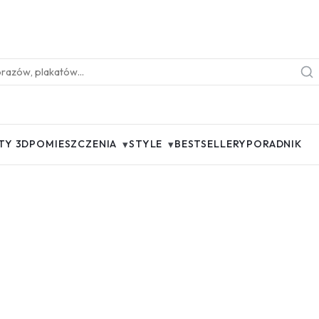
▾
▾
TY 3D
POMIESZCZENIA
STYLE
BESTSELLERY
PORADNIK