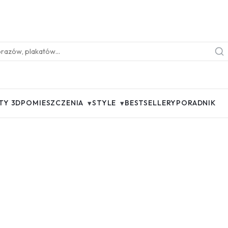
▾
▾
TY 3D
POMIESZCZENIA
STYLE
BESTSELLERY
PORADNIK