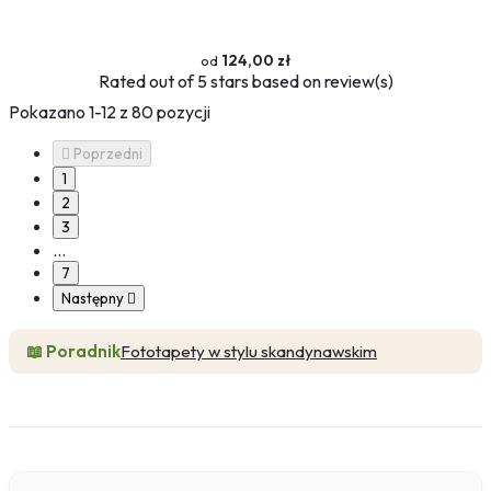
124,00 zł
Rated
out of 5 stars based on
review(s)
Pokazano 1-12 z 80 pozycji

Poprzedni
1
2
3
…
7
Następny

📖 Poradnik
Fototapety w stylu skandynawskim