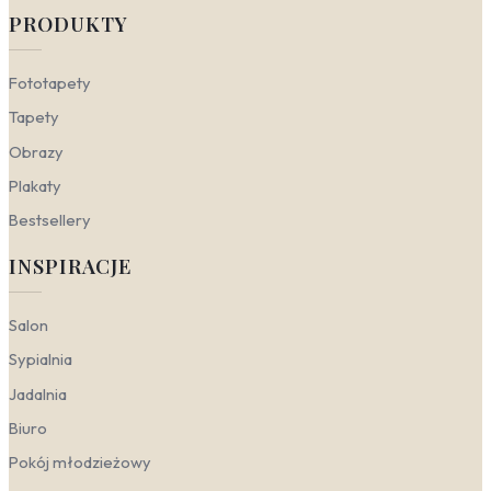
PRODUKTY
Nowoczesny
– stawia na prostotę, czyste linie i
funkcjonalność. Sprawdzą się tu fototapety z
geometrycznymi wzorami w stonowanej
Fototapety
kolorystyce (szarości, grafity, biel). Unikaj
przesadnej dekoracyjności – postaw na jeden,
Tapety
wyrazisty motyw, który stanie się punktem
Obrazy
centralnym. W nowoczesnym salonie dobrze
wypadnie fototapeta w stylu skandynawskim do
Plakaty
salonu z abstrakcyjnym, minimalistycznym
deseniem, który przełamie surowość betonu czy
Bestsellery
stali.
INSPIRACJE
Skandynawski
– to esencja przytulności i natury.
Tu królują jasne kolory (biel, beż, pastele),
naturalne materiały (drewno, len) oraz motywy
Salon
roślinne. Fototapeta skandynawska z motywem
roślinnym – delikatne liście, paprocie czy gałązki –
Sypialnia
idealnie podkreśli sielski, spokojny nastrój. W
Jadalnia
sypialni postaw na fototapety w stylu
skandynawskim do sypialni w odcieniach bladego
Biuro
różu lub błękitu, które wprowadzą harmonię i
ukoją zmysły. Nie bój się też motywu lasu – to
Pokój młodzieżowy
kwintesencja skandynawskiego zamiłowania do