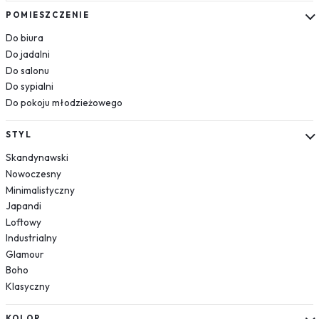
Kosmos
POMIESZCZENIE
Układ słoneczny
Do biura
Krajobrazy
Do jadalni
Do salonu
Góry
Do sypialni
Las
Do pokoju młodzieżowego
Plaża
Wodospad
STYL
Pustynia
Skandynawski
Jezioro
Nowoczesny
Morze
Minimalistyczny
Kwiaty
Japandi
Dmuchawce
Loftowy
Lawenda
Industrialny
Magnolie
Glamour
Boho
Maki
Klasyczny
Storczyki
Piwonie
KOLOR