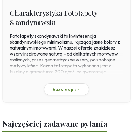
Charakterystyka Fototapety
Skandynawski
Fototapety skandynawski to kwintesencja
skandynawskiego minimalizmu, łącząca jasne kolory z
naturalnymi motywami. W naszej ofercie znajdziesz
wzory inspirowane naturą – od delikatnych motywów
roślinnych, przez geometryczne wzory, po spokojne
motywy leśne. Każda fototapeta wykonana jest z
flizeliny o gramaturze 200 g/m², co gwarantuje
stabilność i łatwość montażu metodą paste-the-wall –
klej nakładasz bezpośrednio na ścianę, a suchy
materiał przykładasz i dopasowujesz. Druk lateksowy
Rozwiń opis
zapewnia odporność na wilgoć i ścieranie, dlatego te
dekoracje sprawdzą się zarówno w suchych, jak i
bardziej eksploatowanych pomieszczeniach.
Fototapety skandynawskie do salonu wprowadzają
Najczęściej zadawane pytania
przytulność i harmonię, a modele z geometrycznym
wzorem dodają nowoczesnego charakteru. Z kolei