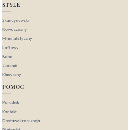
natury.
STYLE
Japandi
– łączy skandynawską jasność i
funkcjonalność z japońskim minimalizmem i
Skandynawski
szacunkiem dla niedoskonałości (wabi-sabi).
Wybieraj fototapety o wyciszonej kolorystyce
Nowoczesny
(beż, écru, jasny grafit) i organicznych,
Minimalistyczny
nieregularnych wzorach. Sprawdzi się motyw
roślinny w bardzo stonowanej formie (np. gałązka
Loftowy
bambusa czy pojedynczy liść) lub geometryczne
wzory inspirowane tradycyjnymi japońskimi
Boho
tkaninami. Drewno i naturalne tkaniny w otoczeniu
Japandi
to must-have – fototapeta w tym stylu podkreśli
ich fakturę i wprowadzi atmosferę zen.
Klasyczny
Kolorystyka Skandynawski
POMOC
W aranżacjach inspirowanych Skandynawią króluje
Poradnik
światło, a za jego najważniejszych sprzymierzeńców
uznaje się biel, subtelne odcienie szarości oraz beże. To
Kontakt
właśnie one stanowią idealne, spokojne tło dla
Dostawa i realizacja
charakterystycznego minimalizmu. Stonowana baza nie
tylko optycznie powiększa przestrzeń, ale przede
Płatności