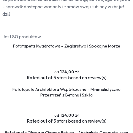
Bambus
– sprawdź dostępne warianty i zamów swój ulubiony wzór już
Drzewa
dziś.
Niebo
Słońce
Jest 80 produktów.
Jedzenie
Fototapeta Kwadratowa – Żeglarstwo i Spokojne Morze
Owoce
Słodycze
Przyprawy
124,00 zł
Pojazdy
Rated
out of 5 stars based on
review(s)
Ciężarówki
Motocykle
Fototapeta Architektura Współczesna – Minimalistyczna
Przestrzeń z Betonu i Szkła
Samochody
Samoloty
Traktory
124,00 zł
Tramwaje
Rated
out of 5 stars based on
review(s)
Pociągi
Fototapeta Okrągła Ciemne Rośliny – Abstrakcja Geometryczna