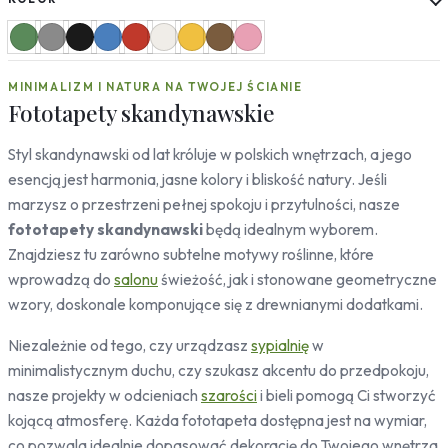
Słoneczniki
Mapy
Miasta
MINIMALIZM I NATURA NA TWOJEJ ŚCIANIE
Londyn
Fototapety skandynawskie
Nowy Jork
Paryż
Styl skandynawski od lat króluje w polskich wnętrzach, a jego
Rzym
esencją jest harmonia, jasne kolory i bliskość natury. Jeśli
Warszawa
marzysz o przestrzeni pełnej spokoju i przytulności, nasze
Kraków
fototapety skandynawski
będą idealnym wyborem.
Gdańsk
Znajdziesz tu zarówno subtelne motywy roślinne, które
Moskwa
Tokio
wprowadzą do
salonu
świeżość, jak i stonowane geometryczne
Berlin
wzory, doskonale komponujące się z drewnianymi dodatkami.
Dubaj
Niezależnie od tego, czy urządzasz
sypialnię
w
Wrocław
minimalistycznym duchu, czy szukasz akcentu do przedpokoju,
Natura
nasze projekty w odcieniach
szarości
i bieli pomogą Ci stworzyć
Liście
kojącą atmosferę. Każda fototapeta dostępna jest na wymiar,
Rośliny
co pozwala idealnie dopasować dekorację do Twojego wnętrza