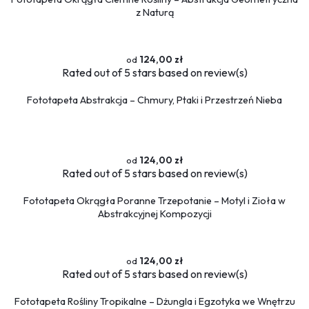
Sport
z Naturą
Piłka nożna
Formuła 1
Koszykówka
124,00 zł
Rated
out of 5 stars based on
review(s)
Taniec
Siłownia
Fototapeta Abstrakcja – Chmury, Ptaki i Przestrzeń Nieba
Tekstury
Kamień
Marmur
124,00 zł
Rated
out of 5 stars based on
review(s)
Pikowane
Zwierzęta
Fototapeta Okrągła Poranne Trzepotanie – Motyl i Zioła w
Dzikie
Abstrakcyjnej Kompozycji
Niedźwiedź
Koty
Konie
124,00 zł
Rated
out of 5 stars based on
review(s)
Psy
Ptaki
Fototapeta Rośliny Tropikalne – Dżungla i Egzotyka we Wnętrzu