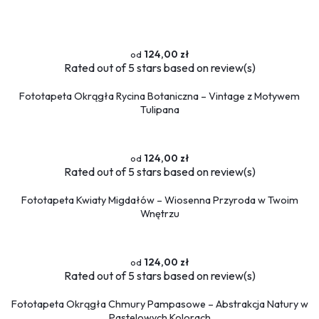
Flamingi
Przestrzenne
124,00 zł
Okna
Rated
out of 5 stars based on
review(s)
Schody
Fototapeta Okrągła Rycina Botaniczna – Vintage z Motywem
Religijne
Tulipana
Kawa
Ludzie
Kobieta
124,00 zł
Rated
out of 5 stars based on
review(s)
Erotyczne
Muzyka
Fototapeta Kwiaty Migdałów – Wiosenna Przyroda w Twoim
Militaria
Wnętrzu
Fototapety okrągłe
124,00 zł
Rated
out of 5 stars based on
review(s)
Fototapeta Okrągła Chmury Pampasowe – Abstrakcja Natury w
Pastelowych Kolorach