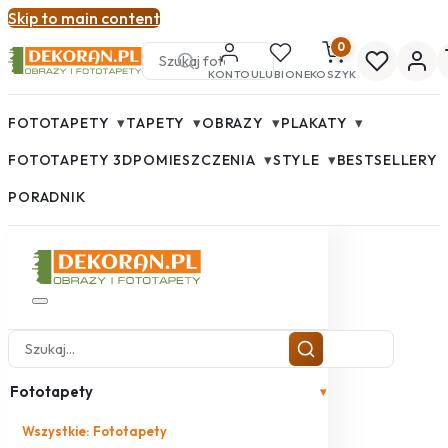
Skip to main content
0
KONTO
ULUBIONE
KOSZYK
▾
▾
▾
▾
FOTOTAPETY
TAPETY
OBRAZY
PLAKATY
▾
▾
FOTOTAPETY 3D
POMIESZCZENIA
STYLE
BESTSELLERY
PORADNIK
Fototapety
▾
Wszystkie: Fototapety