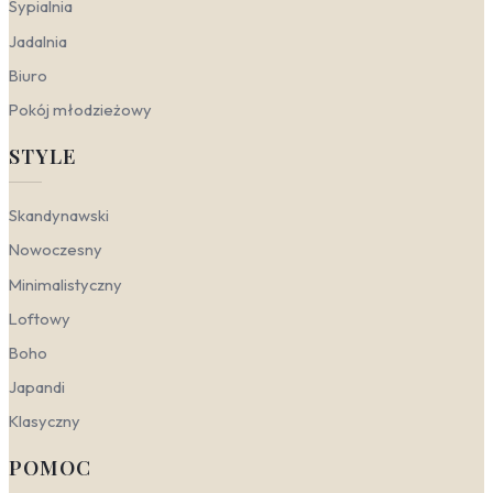
Sypialnia
zgiełku.
Jadalnia
— energetyczne, soczyste barwy
Jadalnia
(żółcie, czerwienie) inspirowane ogrodem i latem
Biuro
pobudzają apetyt i dodają wnętrzu dynamiki.
Kwiatowe malarstwo w jadalni, zwłaszcza w stylu
Pokój młodzieżowy
klasycznym, buduje ciepłą, rodzinną atmosferę.
Gabinet
— stonowane, botaniczne grafiki z
STYLE
wyraźnym rysunkiem liści czy traw wprowadzają
harmonię i porządek. W połączeniu z brązami i
naturalnymi materiałami sprzyjają koncentracji, a
Skandynawski
jednocześnie inspirują swoją świeżością.
Nowoczesny
Przedpokój
— to pierwsze, co widzą goście.
Obrazy kwiaty do przedpokoju, szczególnie w
Minimalistyczny
skandynawskim stylu z białym tłem, optycznie
powiększają wąską przestrzeń i od razu budują
Loftowy
pozytywny, naturalny nastrój.
Boho
Kwiaty a style wnętrzarskie
Japandi
Klasyczny
Motyw kwiatowy to jeden z najbardziej uniwersalnych
elementów dekoracji ścian. W zależności od sposobu
POMOC
przedstawienia – od fotorealistycznych kadrów po