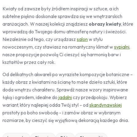
Pojazdy
Kwiaty od zawsze były źródłem inspiracji w sztuce, a ich
Samochody
subtelne piękno doskonale sprawdza się we wnętrzarskich
Sport
aranżacjach. W naszej kolekcji znajdziesz
obrazy kwiaty
, które
Zwierzęta
wprowadzą do Twojego domu atmosferę natury i świeżości.
Konie
Niezależnie od tego, czy urządzasz
salon
w stylu
Koty
nowoczesnym, czy stawiasz na romantyczny klimat w
sypialni
,
Jelenie
nasze propozycje pozwolą Ci cieszyć się harmonią barw i
Ptaki
kształtów przez cały rok.
Ludzie
Od delikatnych akwareli po wyraziste kompozycje botaniczne –
Kobieta
każdy obraz z kwiatami na ścianę to małe dzieło sztuki, które
Erotyczne
doda wnętrzu charakteru. Sprawdź nasze wzory inspirowane
Niebo
łąką i ogrodem, idealne do
jadalni
czy przedpokoju. Wybierz
Słońce
wariant, który najlepiej odda Twój styl – od
skandynawskiej
prostoty po boho swobodę – i zamów obraz w wybranym
rozmiarze, by cieszyć się wyjątkową dekoracją każdego dnia.