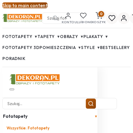
Skip to main content
0
KONTO
ULUBIONE
KOSZYK
▾
▾
▾
▾
FOTOTAPETY
TAPETY
OBRAZY
PLAKATY
▾
▾
FOTOTAPETY 3D
POMIESZCZENIA
STYLE
BESTSELLERY
PORADNIK
Fototapety
▾
Wszystkie: Fototapety