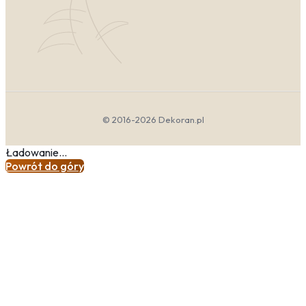
przestrzeń i oddech wokół motywu.
Obraz
kwiaty minimalistyczny
to zazwyczaj biała lub
szara gałązka na czystym tle albo jeden liść
potraktowany jak znak graficzny – idealny wybór
do surowych, ascetycznych wnętrz.
Kolorystyka Kwiaty
© 2016-2026 Dekoran.pl
Barwy kwiatów to najprostszy sposób na
wprowadzenie do wnętrza pożądanej atmosfery.
Ładowanie...
Soczysta zieleń liści działa uspokajająco i przywodzi na
Powrót do góry
myśl naturę, podczas gdy energetyzująca żółć dodaje
optymizmu i rozświetla nawet najbardziej zacienione
kąty. Delikatne biele i pastele różu tworzą nastrój
romantyczny i harmonijny, idealny do sypialni, gdzie liczy
się relaks i wyciszenie. Z kolei głęboki fiolet i butelkowa
zieleń dodają wnętrzu głębi i inspirującej tajemniczości,
doskonale komponując się z nowoczesnymi lub
klasycznymi aranżacjami.
Wybierając
obraz kwiaty minimalistyczny
, postaw
na stonowaną paletę – biel, szarość i jeden akcent, na