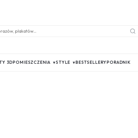
▾
▾
TY 3D
POMIESZCZENIA
STYLE
BESTSELLERY
PORADNIK