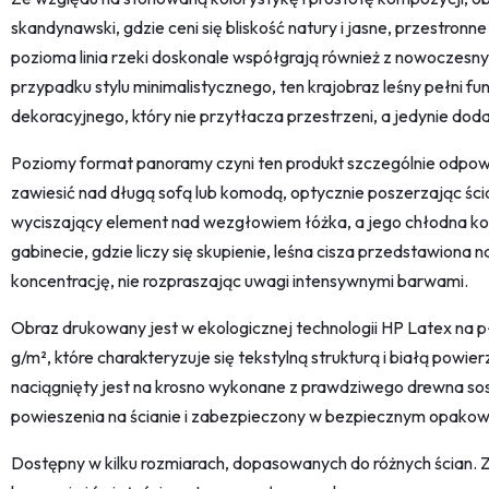
skandynawski, gdzie ceni się bliskość natury i jasne, przestronn
pozioma linia rzeki doskonale współgrają również z nowoczes
przypadku stylu minimalistycznego, ten krajobraz leśny pełni f
dekoracyjnego, który nie przytłacza przestrzeni, a jedynie dodaj
Poziomy format panoramy czyni ten produkt szczególnie odpow
zawiesić nad długą sofą lub komodą, optycznie poszerzając ścia
wyciszający element nad wezgłowiem łóżka, a jego chłodna kol
gabinecie, gdzie liczy się skupienie, leśna cisza przedstawion
koncentrację, nie rozpraszając uwagi intensywnymi barwami.
Obraz drukowany jest w ekologicznej technologii HP Latex na 
g/m², które charakteryzuje się tekstylną strukturą i białą powie
naciągnięty jest na krosno wykonane z prawdziwego drewna so
powieszenia na ścianie i zabezpieczony w bezpiecznym opakow
Dostępny w kilku rozmiarach, dopasowanych do różnych ścian. 