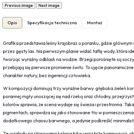
Previous image
Next image
Opis
Specyfikacja techniczna
Montaż
Grafika przedstawia leśny krajobraz o poranku, gdzie główny
przez gęsty las. Na pierwszym planie widać taflę wody, która id
tworząc wyraźny odblask na wodzie. Brzegi porośnięte są soczys
przebijają się pierwsze promienie świtu. To ujęcie panoramiczne 
charakter natury, bez ingerencji człowieka.
W kompozycji dominują trzy wyraźne barwy: głęboka zieleń koron
porannej mgły unoszącej się nad rzeką oraz chłodny, przejrzysty
kolorów sprawia, że scena wydaje się świeża i przestronna. Taka
pigmentach, sprawdza się jako stonowane tło w pomieszczeni
dodatkowego chaosu barwnego, a jedynie podkreślić minimalisty
Ze względu na stonowaną kolorystykę i prostotę kompozycji, obra