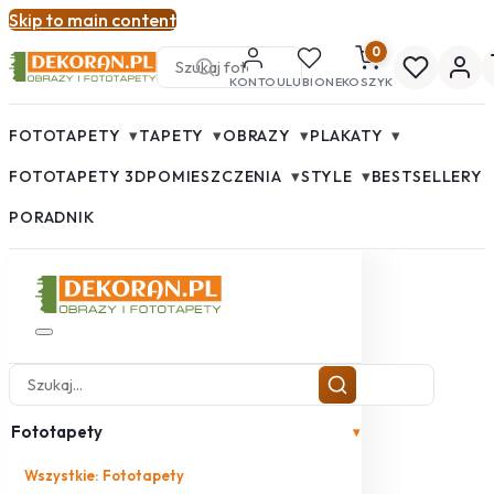
Skip to main content
0
KONTO
ULUBIONE
KOSZYK
▾
▾
▾
▾
FOTOTAPETY
TAPETY
OBRAZY
PLAKATY
▾
▾
FOTOTAPETY 3D
POMIESZCZENIA
STYLE
BESTSELLERY
PORADNIK
Fototapety
▾
Wszystkie: Fototapety