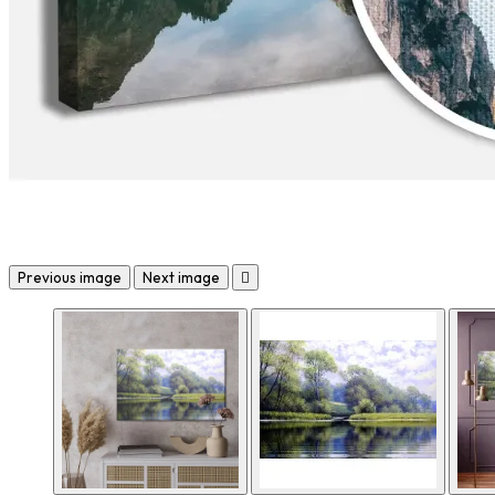
Previous image
Next image
