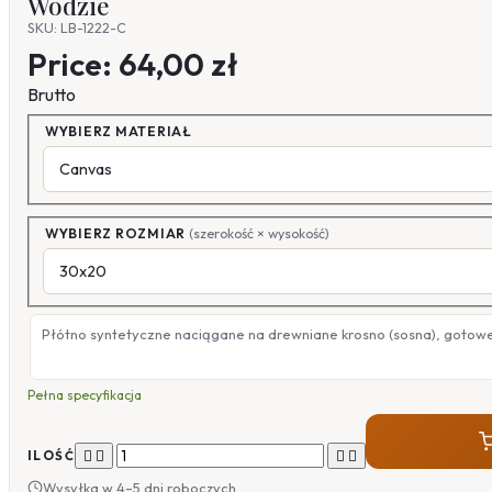
Wodzie
SKU: LB-1222-C
Price:
64,00 zł
Brutto
WYBIERZ MATERIAŁ
WYBIERZ ROZMIAR
(szerokość × wysokość)
Płótno syntetyczne naciągane na drewniane krosno (sosna), gotow
Pełna specyfikacja




ILOŚĆ
Wysyłka w 4–5 dni roboczych