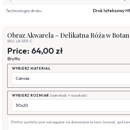
Technologia druku
Druk lateksowy H
Obraz Akwarela – Delikatna Róża w Botan
SKU: LB-1313-C
Price:
64,00 zł
Brutto
WYBIERZ MATERIAŁ
WYBIERZ ROZMIAR
(szerokość × wysokość)
Płótno syntetyczne naciągane na drewniane krosno (sosna), gotow