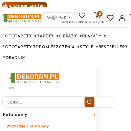
Skip to main content
0
KONTO
ULUBIONE
KOSZYK
▾
▾
▾
▾
FOTOTAPETY
TAPETY
OBRAZY
PLAKATY
▾
▾
FOTOTAPETY 3D
POMIESZCZENIA
STYLE
BESTSELLERY
PORADNIK
Fototapety
▾
Wszystkie: Fototapety