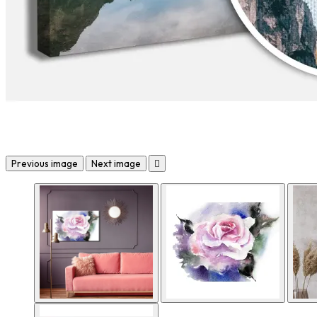
Previous image
Next image
