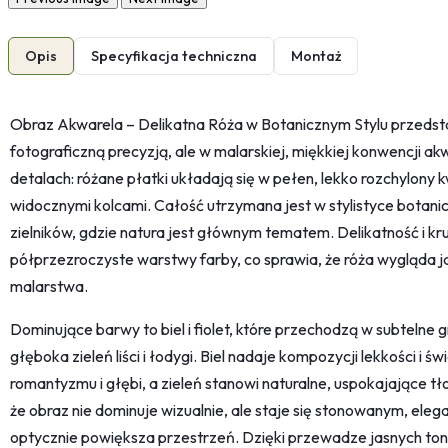
Opis
Specyfikacja techniczna
Montaż
Obraz Akwarela – Delikatna Róża w Botanicznym Stylu przedsta
fotograficzną precyzją, ale w malarskiej, miękkiej konwencji akw
detalach: różane płatki układają się w pełen, lekko rozchylony 
widocznymi kolcami. Całość utrzymana jest w stylistyce botanic
zielników, gdzie natura jest głównym tematem. Delikatność i k
półprzezroczyste warstwy farby, co sprawia, że róża wygląda j
malarstwa.
Dominujące barwy to biel i fiolet, które przechodzą w subtelne 
głęboka zieleń liści i łodygi. Biel nadaje kompozycji lekkości i ś
romantyzmu i głębi, a zieleń stanowi naturalne, uspokajające tł
że obraz nie dominuje wizualnie, ale staje się stonowanym, eleg
optycznie powiększa przestrzeń. Dzięki przewadze jasnych ton