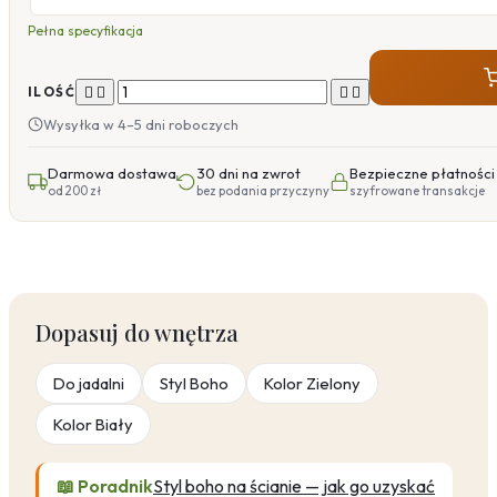
Pełna specyfikacja




ILOŚĆ
Wysyłka w 4–5 dni roboczych
Darmowa dostawa
30 dni na zwrot
Bezpieczne płatności
od 200 zł
bez podania przyczyny
szyfrowane transakcje
Dopasuj do wnętrza
Do jadalni
Styl Boho
Kolor Zielony
Kolor Biały
📖 Poradnik
Styl boho na ścianie — jak go uzyskać