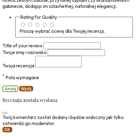
nowoczesnym salonie, przytulnej sypialni czy skandynawskim
gabinecie, dodając im szlachetnej, naturalnej elegancji.
Rating for
Quality
Proszę wybrać ocenę dla Twojej recenzji.
Title of your review
Twoje imię i nazwisko
Twoja recenzja
*
Pola wymagane
Anuluj
Wyślij
Recenzja została wysłana
Twój komentarz został dodany i będzie widoczny jak tylko
zatwierdzi go moderator.
OK