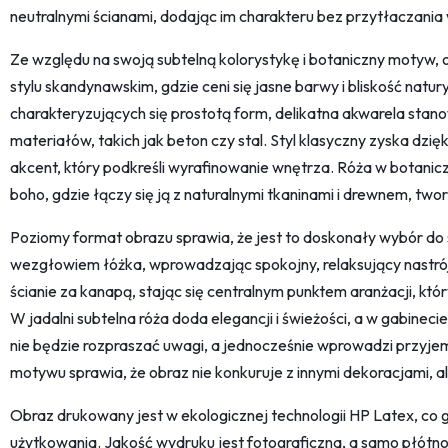
neutralnymi ścianami, dodając im charakteru bez przytłaczania
Ze względu na swoją subtelną kolorystykę i botaniczny motyw, 
stylu skandynawskim, gdzie ceni się jasne barwy i bliskość nat
charakteryzujących się prostotą form, delikatna akwarela stan
materiałów, takich jak beton czy stal. Styl klasyczny zyska dzię
akcent, który podkreśli wyrafinowanie wnętrza. Róża w botanic
boho, gdzie łączy się ją z naturalnymi tkaninami i drewnem, tw
Poziomy format obrazu sprawia, że jest to doskonały wybór do 
wezgłowiem łóżka, wprowadzając spokojny, relaksujący nastrój.
ścianie za kanapą, stając się centralnym punktem aranżacji, któ
W jadalni subtelna róża doda elegancji i świeżości, a w gabineci
nie będzie rozpraszać uwagi, a jednocześnie wprowadzi przyjem
motywu sprawia, że obraz nie konkuruje z innymi dekoracjami, al
Obraz drukowany jest w ekologicznej technologii HP Latex, co
użytkowania. Jakość wydruku jest fotograficzna, a samo płótn