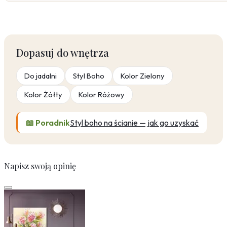
Dopasuj do wnętrza
Do jadalni
Styl Boho
Kolor Zielony
Kolor Żółty
Kolor Różowy
📖 Poradnik
Styl boho na ścianie — jak go uzyskać
Napisz swoją opinię