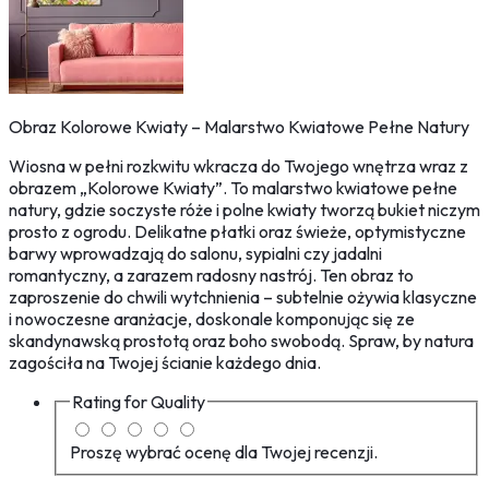
Obraz Kolorowe Kwiaty – Malarstwo Kwiatowe Pełne Natury
Wiosna w pełni rozkwitu wkracza do Twojego wnętrza wraz z
obrazem „Kolorowe Kwiaty”. To malarstwo kwiatowe pełne
natury, gdzie soczyste róże i polne kwiaty tworzą bukiet niczym
prosto z ogrodu. Delikatne płatki oraz świeże, optymistyczne
barwy wprowadzają do salonu, sypialni czy jadalni
romantyczny, a zarazem radosny nastrój. Ten obraz to
zaproszenie do chwili wytchnienia – subtelnie ożywia klasyczne
i nowoczesne aranżacje, doskonale komponując się ze
skandynawską prostotą oraz boho swobodą. Spraw, by natura
zagościła na Twojej ścianie każdego dnia.
Rating for
Quality
Proszę wybrać ocenę dla Twojej recenzji.