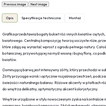
Previous image
Next image
Opis
Specyfikacja techniczna
Montaż
Grafika przedstawia bogaty bukiet róż i innych kwiatów ciętych
kwiatowego. Centralną kompozycję tworzą soczyste róże, przep
które zdają się wyrastać wprost z ogrodu pełnego natury. Całoś
botanicznej, przywołującej na myśl wiosnę i bujną florę, co p
kwiatów.
Dominującą barwą jest intensywny żółty, który przechodzi w subte
Żółty przyciąga wzrok i optycznie rozjaśnia przestrzeń, podcz
świeżości i naturalnego balansu. Różowe akcenty w płatkach ró
do wnętrza delikatny, optymistyczny akcent kolorystyczny.
Wnętrze urządzone w stylu nowoczesnym zyska na kontraście 
organiczną, kwiatową kompozycją. Styl skandynawski, stawiający