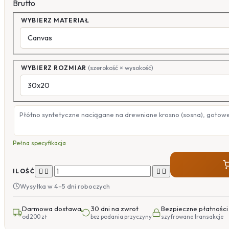
Brutto
WYBIERZ MATERIAŁ
WYBIERZ ROZMIAR
(szerokość × wysokość)
Płótno syntetyczne naciągane na drewniane krosno (sosna), gotow
Pełna specyfikacja




ILOŚĆ
Wysyłka w 4–5 dni roboczych
Darmowa dostawa
30 dni na zwrot
Bezpieczne płatności
od 200 zł
bez podania przyczyny
szyfrowane transakcje