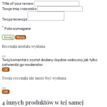
Title of your review
Twoje imię i nazwisko
Twoja recenzja
*
Pola wymagane
Anuluj
Wyślij
Recenzja została wysłana
Twój komentarz został dodany i będzie widoczny jak tylko
zatwierdzi go moderator.
OK
Twoja recenzja nie może być wysłana
OK
4 innych produktów w tej samej