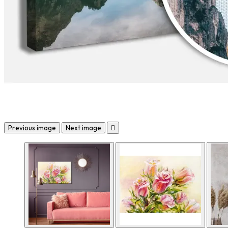
Previous image
Next image
