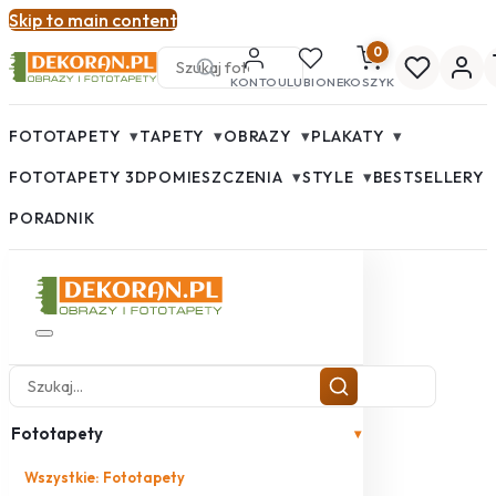
Skip to main content
0
KONTO
ULUBIONE
KOSZYK
▾
▾
▾
▾
FOTOTAPETY
TAPETY
OBRAZY
PLAKATY
▾
▾
FOTOTAPETY 3D
POMIESZCZENIA
STYLE
BESTSELLERY
PORADNIK
Fototapety
▾
Wszystkie: Fototapety