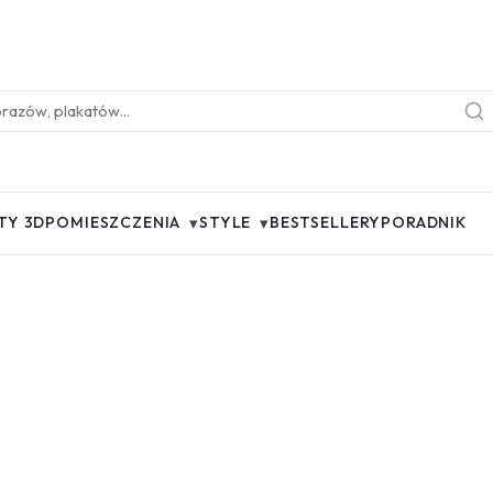
▾
▾
TY 3D
POMIESZCZENIA
STYLE
BESTSELLERY
PORADNIK