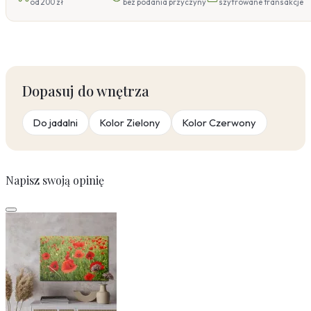
od 200 zł
bez podania przyczyny
szyfrowane transakcje
Dopasuj do wnętrza
Do jadalni
Kolor Zielony
Kolor Czerwony
Napisz swoją opinię