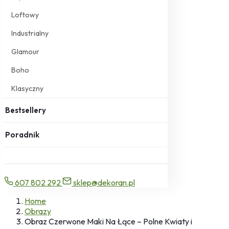
Loftowy
Industrialny
Glamour
Boho
Klasyczny
Bestsellery
Poradnik
607 802 292
sklep@dekoran.pl
Home
Obrazy
Obraz Czerwone Maki Na Łące – Polne Kwiaty i