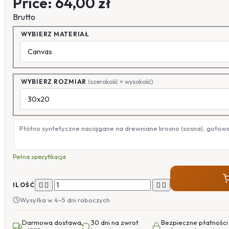
Price:
64,00 zł
Brutto
WYBIERZ MATERIAŁ
WYBIERZ ROZMIAR
(szerokość × wysokość)
Płótno syntetyczne naciągane na drewniane krosno (sosna), gotow
Pełna specyfikacja




ILOŚĆ
Wysyłka w 4–5 dni roboczych
Darmowa dostawa
30 dni na zwrot
Bezpieczne płatności