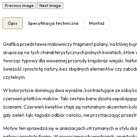
Previous image
Next image
Opis
Specyfikacja techniczna
Montaż
Grafika przedstawia malowniczy fragment polany, na której bu
skupia się na tych charakterystycznych polnych kwiatach, które w
tworząc typowy dla wiosennej przyrody krajobraz wiejski. Nat
świeżość i prostotę natury, bez zbędnych elementów czy zabud
czytelnym.
W kolorystyce dominują dwa wyraźne, kontrastujące ze sobą kol
czerwień płatków maków. Taki zestaw barw działa uspokajająco
ścianami. Czerwień kwiatów staje się naturalnym akcentem ko
gdy zieleń łąki łagodzi odbiór całości, nie przytłaczając przestr
Motyw ten sprawdza się w aranżacjach utrzymanych w stylu skan
natury i prostotę formy. W nowoczesnych wnętrzach, opartych 