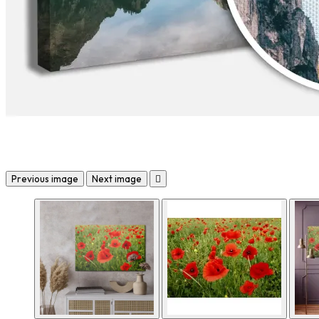
Previous image
Next image
