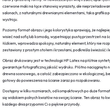
czerwone maki na łące stanowią wyrazisty, ale nieprzeładowan
salonach, z naturalnymi drewnianymi elementami, taka grafika po
wystroju.
Poziomy format obrazu i jego kolorystyka sprawiają, że najlepie
wisieć nad sofą lub komodą, wypełniając pustą przestrzeń na śc
łóżkiem, wprowadza spokojny, naturalny element, który nie roz
zestawiony z prostym stołem i krzesłami, podkreśla świeżość i 
Obraz drukowany jest w technologii HP Latex na płótnie synte
gwarantuje fotograficzną jakość wydruku. Płótno naciągnięto
drewna sosnowego, a całość zabezpieczono w ekologicznej, bez
gotowy do powieszenia na ścianie zaraz po rozpakowaniu.
Dostępny w kilku rozmiarach, od kompaktowych po duże format
się widokiem polnych kwiatów na swojej ścianie. Ten obraz to kw
każdego dnia przypomni Ci o pięknie przyrody.