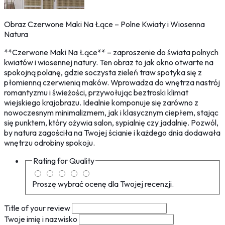
Obraz Czerwone Maki Na Łące – Polne Kwiaty i Wiosenna
Natura
**Czerwone Maki Na Łące** – zaproszenie do świata polnych
kwiatów i wiosennej natury. Ten obraz to jak okno otwarte na
spokojną polanę, gdzie soczysta zieleń traw spotyka się z
płomienną czerwienią maków. Wprowadza do wnętrza nastrój
romantyzmu i świeżości, przywołując beztroski klimat
wiejskiego krajobrazu. Idealnie komponuje się zarówno z
nowoczesnym minimalizmem, jak i klasycznym ciepłem, stając
się punktem, który ożywia salon, sypialnię czy jadalnię. Pozwól,
by natura zagościła na Twojej ścianie i każdego dnia dodawała
wnętrzu odrobiny spokoju.
Rating for
Quality
Proszę wybrać ocenę dla Twojej recenzji.
Title of your review
Twoje imię i nazwisko