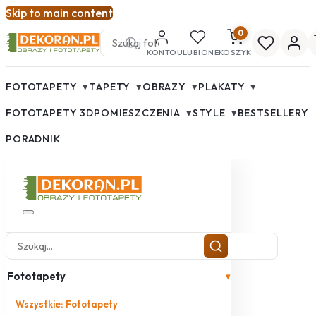
Skip to main content
0
KONTO
ULUBIONE
KOSZYK
▾
▾
▾
▾
FOTOTAPETY
TAPETY
OBRAZY
PLAKATY
▾
▾
FOTOTAPETY 3D
POMIESZCZENIA
STYLE
BESTSELLERY
PORADNIK
Fototapety
▾
Wszystkie: Fototapety