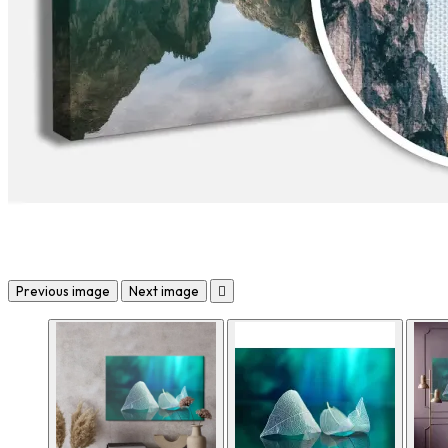
Previous image
Next image
