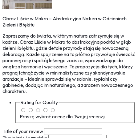
Obraz Liście w Makro – Abstrakcyjna Natura w Odcieniach
Zieleni i Błękitu
Zapraszamy do świata, w którym natura zatrzymuje się w
kadrze. Obraz Liście w Makro to abstrakcyjna podróż w głąb
zieleni i błękitu, gdzie detale przyrody stają się nowoczesną
dekoracją. Każde spojrzenie na to płótno przywołuje świeżość
porannej rosy i spokój leśnego zacisza, wprowadzając do
wnętrza harmonię i wyciszenie. To propozycja dla tych, którzy
pragną tchnąć życie w minimalistyczne czy skandynawskie
aranżacje – idealnie sprawdzi się w salonie, sypialni czy
gabinecie, dodając im naturalnego, a zarazem nowoczesnego
charakteru.
Rating for
Quality
Proszę wybrać ocenę dla Twojej recenzji.
Title of your review
Twoje imię i nazwisko