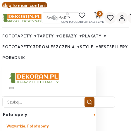
Skip to main content
0
KONTO
ULUBIONE
KOSZYK
▾
▾
▾
▾
FOTOTAPETY
TAPETY
OBRAZY
PLAKATY
▾
▾
FOTOTAPETY 3D
POMIESZCZENIA
STYLE
BESTSELLERY
PORADNIK
Fototapety
▾
Wszystkie: Fototapety