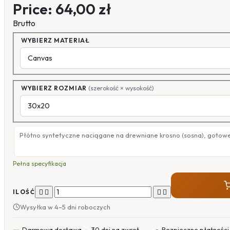
Price:
64,00 zł
Brutto
WYBIERZ MATERIAŁ
WYBIERZ ROZMIAR
(szerokość × wysokość)
Płótno syntetyczne naciągane na drewniane krosno (sosna), gotow
Pełna specyfikacja




ILOŚĆ
Wysyłka w 4–5 dni roboczych
Darmowa dostawa
30 dni na zwrot
Bezpieczne płatności