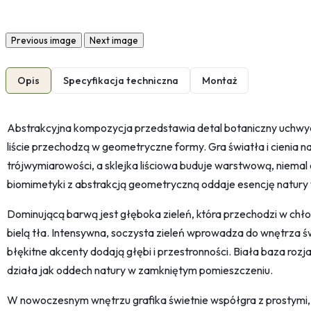
Previous image
Next image
Opis
Specyfikacja techniczna
Montaż
Abstrakcyjna kompozycja przedstawia detal botaniczny uchwyc
liście przechodzą w geometryczne formy. Gra światła i cienia na 
trójwymiarowości, a sklejka liściowa buduje warstwową, niemal 
biomimetyki z abstrakcją geometryczną oddaje esencję natury
Dominującą barwą jest głęboka zieleń, która przechodzi w chło
bielą tła. Intensywna, soczysta zieleń wprowadza do wnętrza ś
błękitne akcenty dodają głębi i przestronności. Biała baza rozj
działa jak oddech natury w zamkniętym pomieszczeniu.
W nowoczesnym wnętrzu grafika świetnie współgra z prostymi,