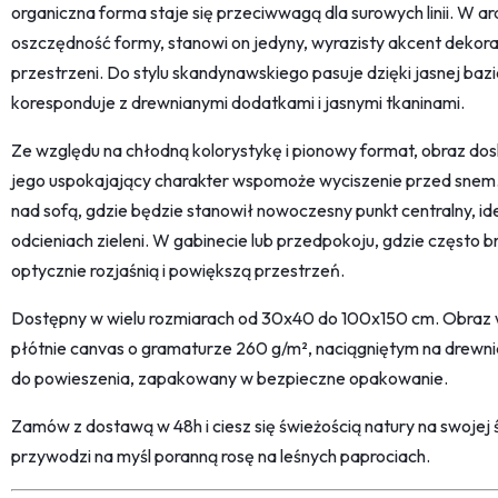
organiczna forma staje się przeciwwagą dla surowych linii. W aran
oszczędność formy, stanowi on jedyny, wyrazisty akcent dekora
przestrzeni. Do stylu skandynawskiego pasuje dzięki jasnej baz
koresponduje z drewnianymi dodatkami i jasnymi tkaninami.
Ze względu na chłodną kolorystykę i pionowy format, obraz dosk
jego uspokajający charakter wspomoże wyciszenie przed snem. 
nad sofą, gdzie będzie stanowił nowoczesny punkt centralny, i
odcieniach zieleni. W gabinecie lub przedpokoju, gdzie często bra
optycznie rozjaśnią i powiększą przestrzeń.
Dostępny w wielu rozmiarach od 30x40 do 100x150 cm. Obraz 
płótnie canvas o gramaturze 260 g/m², naciągniętym na drewni
do powieszenia, zapakowany w bezpieczne opakowanie.
Zamów z dostawą w 48h i ciesz się świeżością natury na swojej 
przywodzi na myśl poranną rosę na leśnych paprociach.