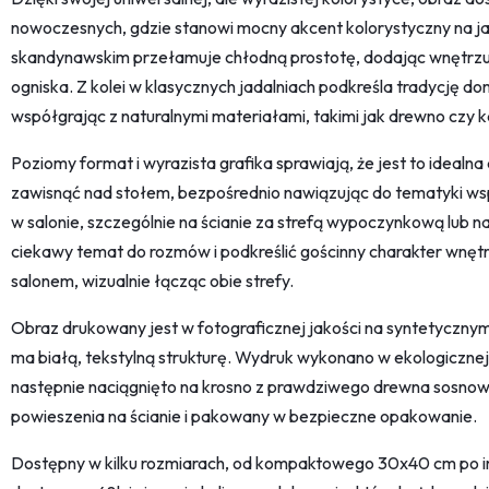
nowoczesnych, gdzie stanowi mocny akcent kolorystyczny na jasn
skandynawskim przełamuje chłodną prostotę, dodając wnętrzu
ogniska. Z kolei w klasycznych jadalniach podkreśla tradycję d
współgrając z naturalnymi materiałami, takimi jak drewno czy 
Poziomy format i wyrazista grafika sprawiają, że jest to idealna
zawisnąć nad stołem, bezpośrednio nawiązując do tematyki wsp
w salonie, szczególnie na ścianie za strefą wypoczynkową lub 
ciekawy temat do rozmów i podkreślić gościnny charakter wnętr
salonem, wizualnie łącząc obie strefy.
Obraz drukowany jest w fotograficznej jakości na syntetycznym
ma białą, tekstylną strukturę. Wydruk wykonano w ekologicznej
następnie naciągnięto na krosno z prawdziwego drewna sosnow
powieszenia na ścianie i pakowany w bezpieczne opakowanie.
Dostępny w kilku rozmiarach, od kompaktowego 30x40 cm po