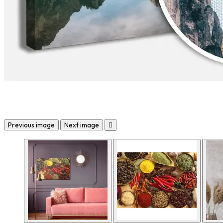
Previous image
Next image
