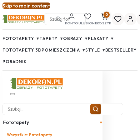
Skip to main content
0
KONTO
ULUBIONE
KOSZYK
▾
▾
▾
▾
FOTOTAPETY
TAPETY
OBRAZY
PLAKATY
▾
▾
FOTOTAPETY 3D
POMIESZCZENIA
STYLE
BESTSELLERY
PORADNIK
Fototapety
▾
Wszystkie: Fototapety