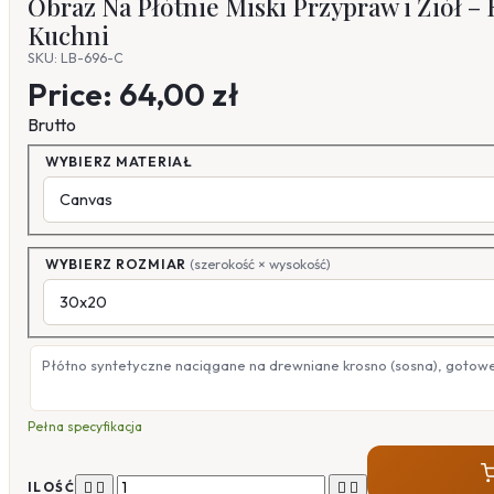
Obraz Na Płótnie Miski Przypraw i Ziół 
Kuchni
SKU: LB-696-C
Price:
64,00 zł
Brutto
WYBIERZ MATERIAŁ
WYBIERZ ROZMIAR
(szerokość × wysokość)
Płótno syntetyczne naciągane na drewniane krosno (sosna), gotow
Pełna specyfikacja




ILOŚĆ