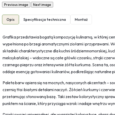
Previous image
Next image
Opis
Specyfikacja techniczna
Montaż
Grafika przedstawia bogatą kompozycję kulinarną, w której cen
wypełniona po brzegi aromatycznymi ziołami i przyprawami. Wo
składniki charakterystyczne dla kuchni śródziemnomorskiej, kuchni
meksykańskiej – widoczne są całe główki czosnku, strąki czerwo
czarnego pieprzu oraz intensywnie żółta kurkuma. Scena ta, o
oddaje esencję gotowania i kulinariów, podkreślając naturalne p
Paleta barw opiera się na mocnych, nasyconych akcentach – soc
czernią tła i białymi detalami naczyń. Żółcień kurkumy i czerw
przełamując stonowaną bazę. Taki zestaw kolorystyczny sprawi
punktem na ścianie, który przyciąga wzrok i nadaje wnętrzu wy
Dzięki swojej uniwersalnej, ale wyrazistej kolorystyce, obraz d