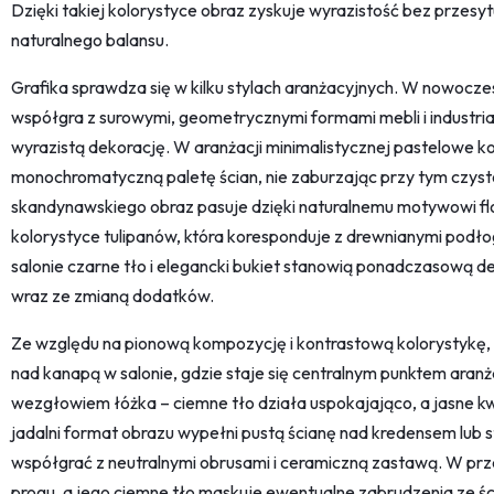
Dzięki takiej kolorystyce obraz zyskuje wyrazistość bez przesytu
naturalnego balansu.
Grafika sprawdza się w kilku stylach aranżacyjnych. W nowocz
współgra z surowymi, geometrycznymi formami mebli i industri
wyrazistą dekorację. W aranżacji minimalistycznej pastelowe 
monochromatyczną paletę ścian, nie zaburzając przy tym czystoś
skandynawskiego obraz pasuje dzięki naturalnemu motywowi flo
kolorystyce tulipanów, która koresponduje z drewnianymi podło
salonie czarne tło i elegancki bukiet stanowią ponadczasową dek
wraz ze zmianą dodatków.
Ze względu na pionową kompozycję i kontrastową kolorystykę, ob
nad kanapą w salonie, gdzie staje się centralnym punktem aranża
wezgłowiem łóżka – ciemne tło działa uspokajająco, a jasne kw
jadalni format obrazu wypełni pustą ścianę nad kredensem lub
współgrać z neutralnymi obrusami i ceramiczną zastawą. W pr
progu, a jego ciemne tło maskuje ewentualne zabrudzenia ze śc