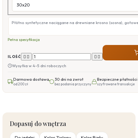
Płótno syntetyczne naciągane na drewniane krosno (sosna), gotow
Pełna specyfikacja




ILOŚĆ
Wysyłka w 4–5 dni roboczych
Darmowa dostawa
30 dni na zwrot
Bezpieczne płatności
od 200 zł
bez podania przyczyny
szyfrowane transakcje
Dopasuj do wnętrza
Do jadalni
Kolor Zielony
Kolor Biały