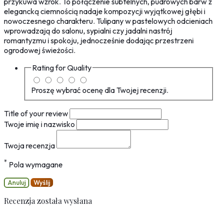
przykuwa wzrok. To połączenie subtelnych, pudrowych barw z
elegancką ciemnością nadaje kompozycji wyjątkowej głębi i
nowoczesnego charakteru. Tulipany w pastelowych odcieniach
wprowadzają do salonu, sypialni czy jadalni nastrój
romantyzmu i spokoju, jednocześnie dodając przestrzeni
ogrodowej świeżości.
Rating for
Quality
Proszę wybrać ocenę dla Twojej recenzji.
Title of your review
Twoje imię i nazwisko
Twoja recenzja
*
Pola wymagane
Anuluj
Wyślij
Recenzja została wysłana