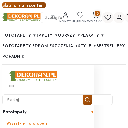
Skip to main content
0
KONTO
ULUBIONE
KOSZYK
▾
▾
▾
▾
FOTOTAPETY
TAPETY
OBRAZY
PLAKATY
▾
▾
FOTOTAPETY 3D
POMIESZCZENIA
STYLE
BESTSELLERY
PORADNIK
Fototapety
▾
Wszystkie: Fototapety