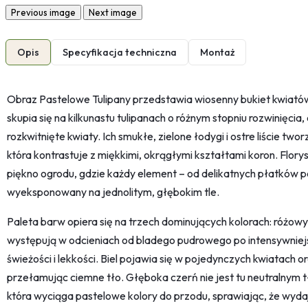
Previous image
Next image
Opis
Specyfikacja techniczna
Montaż
Obraz Pastelowe Tulipany przedstawia wiosenny bukiet kwiató
skupia się na kilkunastu tulipanach o różnym stopniu rozwinięci
rozkwitnięte kwiaty. Ich smukłe, zielone łodygi i ostre liście tw
która kontrastuje z miękkimi, okrągłymi kształtami koron. Flor
piękno ogrodu, gdzie każdy element – od delikatnych płatków po
wyeksponowany na jednolitym, głębokim tle.
Paleta barw opiera się na trzech dominujących kolorach: różowy
występują w odcieniach od bladego pudrowego po intensywniejs
świeżości i lekkości. Biel pojawia się w pojedynczych kwiatach o
przełamując ciemne tło. Głęboka czerń nie jest tu neutralnym 
która wyciąga pastelowe kolory do przodu, sprawiając, że wydają