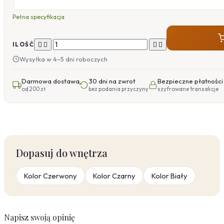
Pełna specyfikacja




ILOŚĆ
Wysyłka w 4–5 dni roboczych
Darmowa dostawa
30 dni na zwrot
Bezpieczne płatności
od 200 zł
bez podania przyczyny
szyfrowane transakcje
Dopasuj do wnętrza
Kolor Czerwony
Kolor Czarny
Kolor Biały
Napisz swoją opinię