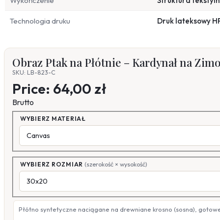
Wykończenie
Struktura tekstyl
Technologia druku
Druk lateksowy H
Obraz Ptak na Płótnie – Kardynał na Zim
SKU: LB-823-C
Price:
64,00 zł
Brutto
WYBIERZ MATERIAŁ
WYBIERZ ROZMIAR
(szerokość × wysokość)
Płótno syntetyczne naciągane na drewniane krosno (sosna), gotow