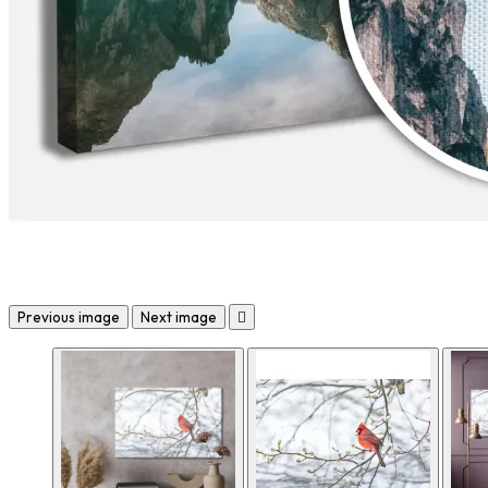
Previous image
Next image
