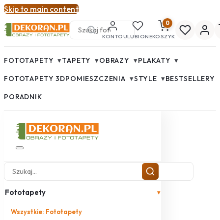
Skip to main content
0
KONTO
ULUBIONE
KOSZYK
▾
▾
▾
▾
FOTOTAPETY
TAPETY
OBRAZY
PLAKATY
▾
▾
FOTOTAPETY 3D
POMIESZCZENIA
STYLE
BESTSELLERY
PORADNIK
Fototapety
▾
Wszystkie: Fototapety