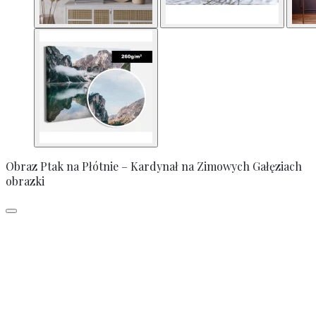
Obraz Ptak na Płótnie – Kardynał na Zimowych Gałęziach
obrazki