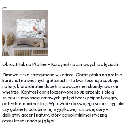
Obraz Ptak na Płótnie – Kardynał na Zimowych Gałęziach
Zimowa cisza zatrzymana w kadrze. Obraz ptaka na płótnie –
kardynał na śnieżnych gałęziach – to kwintesencja spokoju
natury, która idealnie dopełni nowoczesne i skandynawskie
wnętrze. Kontrast ognistoczerwonego upierzenia z bielą
śniegu i surowością zimowych gałęzi tworzy hipnotyzujący,
pełen harmonii nastrój. Wprowadź do swojego salonu, sypialni
czy gabinetu odrobinę tej wyjątkowej, zimowej aury –
delikatny akcent natury, który ociepli minimalistyczną
przestrzeń i nada jej głębi.