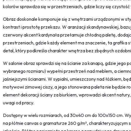
kolorów sprawdza się w przestrzeniach, gdzie liczy się czystość 
Obraz doskonale komponuje się z wnętrzami urządzonymi w sty
kontrast i prostotę przekazu. W aranżacji skandynawskiej, bazują
czerwony akcent kardynała przełamuje chłodną paletę, dodając
przestrzeniach, gdzie każdy element ma znaczenie, ta grafika 
detal, który podkreśla charakter wnętrza bez zbędnych ozdobn
W salonie obraz sprawdzi się na ścianie za kanapą, gdzie jego 
wybranego rozmiaru) wypełni przestrzeń nad meblem, a ciemna 
jaśniejszymi ścianami. W sypialni, umieszczony nad łóżkiem, będ
motywowi zimowej ciszy, a jego stonowana paleta nie będzie r
element dekoracji ściany za biurkiem, wprowadzi akcent natury, 
uwagi od pracy.
Dostępny w wielu rozmiarach, od 30x40 cm do 100x150 cm. Wy
na płótnie canvas o gramaturze 260 g/m², charakteryzującym się