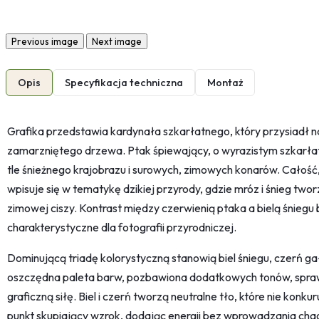
Previous image
Next image
Opis
Specyfikacja techniczna
Montaż
Grafika przedstawia kardynała szkarłatnego, który przysiadł n
zamarzniętego drzewa. Ptak śpiewający, o wyrazistym szkarłatn
tle śnieżnego krajobrazu i surowych, zimowych konarów. Całość,
wpisuje się w tematykę dzikiej przyrody, gdzie mróz i śnieg twor
zimowej ciszy. Kontrast między czerwienią ptaka a bielą śniegu 
charakterystyczne dla fotografii przyrodniczej.
Dominującą triadę kolorystyczną stanowią biel śniegu, czerń gał
oszczędna paleta barw, pozbawiona dodatkowych tonów, sprawia
graficzną siłę. Biel i czerń tworzą neutralne tło, które nie konk
punkt skupiający wzrok, dodając energii bez wprowadzania cha