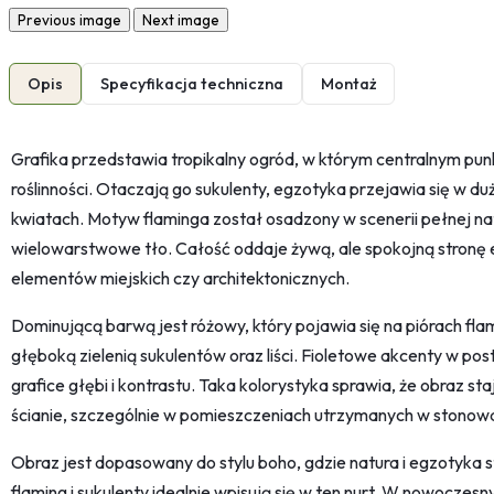
Previous image
Next image
Opis
Specyfikacja techniczna
Montaż
Grafika przedstawia tropikalny ogród, w którym centralnym pun
roślinności. Otaczają go sukulenty, egzotyka przejawia się w duż
kwiatach. Motyw flaminga został osadzony w scenerii pełnej nat
wielowarstwowe tło. Całość oddaje żywą, ale spokojną stronę
elementów miejskich czy architektonicznych.
Dominującą barwą jest różowy, który pojawia się na piórach fla
głęboką zielenią sukulentów oraz liści. Fioletowe akcenty w p
grafice głębi i kontrastu. Taka kolorystyka sprawia, że obraz st
ścianie, szczególnie w pomieszczeniach utrzymanych w stonowan
Obraz jest dopasowany do stylu boho, gdzie natura i egzotyka 
flaming i sukulenty idealnie wpisują się w ten nurt. W nowoczes