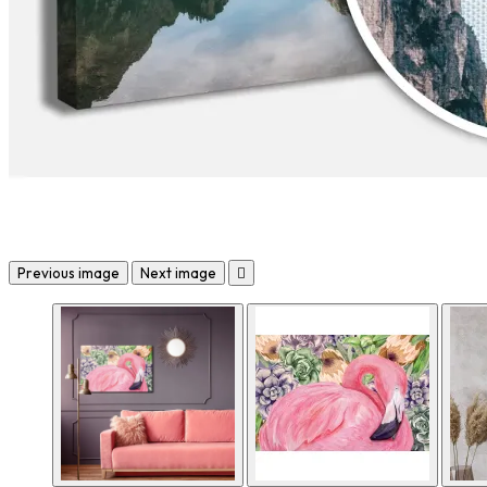
Previous image
Next image
