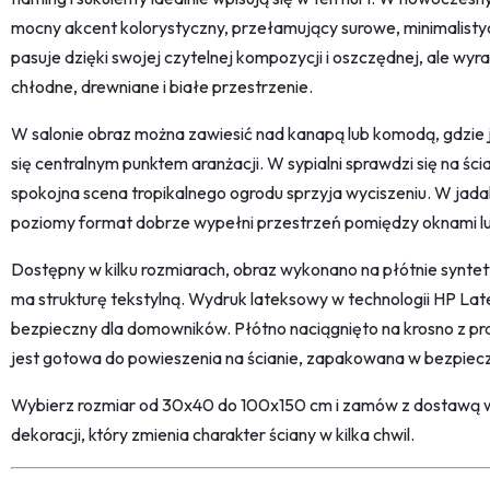
mocny akcent kolorystyczny, przełamujący surowe, minimalist
pasuje dzięki swojej czytelnej kompozycji i oszczędnej, ale wyra
chłodne, drewniane i białe przestrzenie.
W salonie obraz można zawiesić nad kanapą lub komodą, gdzie 
się centralnym punktem aranżacji. W sypialni sprawdzi się na ś
spokojna scena tropikalnego ogrodu sprzyja wyciszeniu. W jadalni
poziomy format dobrze wypełni przestrzeń pomiędzy oknami l
Dostępny w kilku rozmiarach, obraz wykonano na płótnie synte
ma strukturę tekstylną. Wydruk lateksowy w technologii HP Late
bezpieczny dla domowników. Płótno naciągnięto na krosno z 
jest gotowa do powieszenia na ścianie, zapakowana w bezpie
Wybierz rozmiar od 30x40 do 100x150 cm i zamów z dostawą w
dekoracji, który zmienia charakter ściany w kilka chwil.