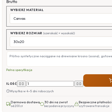
Brutto
WYBIERZ MATERIAŁ
WYBIERZ ROZMIAR
(szerokość × wysokość)
Płótno syntetyczne naciągane na drewniane krosno (sosna), gotow
Pełna specyfikacja




ILOŚĆ
Wysyłka w 4–5 dni roboczych
Darmowa dostawa
30 dni na zwrot
Bezpieczne płatności
od 200 zł
bez podania przyczyny
szyfrowane transakcje