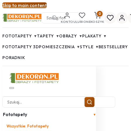
Skip to main content
0
KONTO
ULUBIONE
KOSZYK
▾
▾
▾
▾
FOTOTAPETY
TAPETY
OBRAZY
PLAKATY
▾
▾
FOTOTAPETY 3D
POMIESZCZENIA
STYLE
BESTSELLERY
PORADNIK
Fototapety
▾
Wszystkie: Fototapety