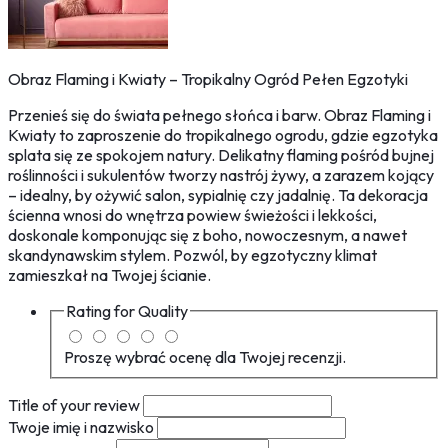
Obraz Flaming i Kwiaty – Tropikalny Ogród Pełen Egzotyki
Przenieś się do świata pełnego słońca i barw. Obraz Flaming i
Kwiaty to zaproszenie do tropikalnego ogrodu, gdzie egzotyka
splata się ze spokojem natury. Delikatny flaming pośród bujnej
roślinności i sukulentów tworzy nastrój żywy, a zarazem kojący
– idealny, by ożywić salon, sypialnię czy jadalnię. Ta dekoracja
ścienna wnosi do wnętrza powiew świeżości i lekkości,
doskonale komponując się z boho, nowoczesnym, a nawet
skandynawskim stylem. Pozwól, by egzotyczny klimat
zamieszkał na Twojej ścianie.
Rating for
Quality
Proszę wybrać ocenę dla Twojej recenzji.
Title of your review
Twoje imię i nazwisko