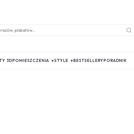
▾
▾
TY 3D
POMIESZCZENIA
STYLE
BESTSELLERY
PORADNIK