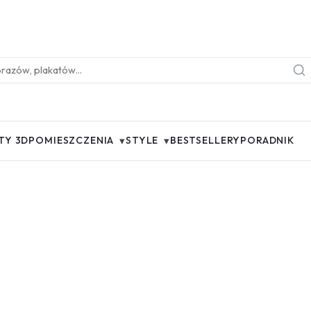
▾
▾
TY 3D
POMIESZCZENIA
STYLE
BESTSELLERY
PORADNIK