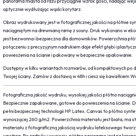
panorama miasta od razu przyciągnie wzrok gości, nadając wejś
optycznie wydłużając wąski korytarz.
Obraz wydrukowany jest w fotograficznej jakości na płótnie s
naciągniętym na drewnianą ramę z sosny. Druk wykonano w ekolo
jest bezwonna i bezpieczna dla domowników. Powierzchnia płót
połączeniu z precyzyjnym nadrukiem daje efekt głębi i plastycz
powieszenia na ścianie i pakowany w bezpieczne opakowanie.
Dostępny w kilku wariantach rozmiarów, od kompaktowych po du
Twojej ściany. Zamów z dostawą w 48h i ciesz się kawałkiem 
Fotograficzna jakość wydruku, wysokiej jakości płótno naciąg
Bezpiecznie zapakowane, gotowe do powieszenia na ścianie. D
pełni bezpiecznej technologii HP Latex. Canvas to płótno synt
wynoszącej 260 g/m2. Powierzchnia materiału jest biała, ma str
materiału z fotograficzną jakością wydruku lateksowego twor
wnętrza. Po zadruku i wycięciu, płótno naciągane jest na kro