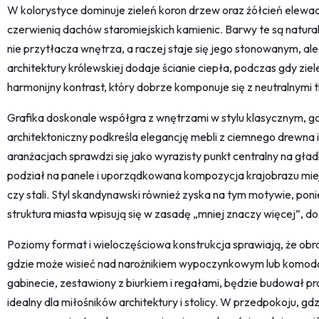
W kolorystyce dominuje zieleń koron drzew oraz żółcień elew
czerwienią dachów staromiejskich kamienic. Barwy te są naturaln
nie przytłacza wnętrza, a raczej staje się jego stonowanym, a
architektury królewskiej dodaje ścianie ciepła, podczas gdy ziel
harmonijny kontrast, który dobrze komponuje się z neutralnymi 
Grafika doskonale współgra z wnętrzami w stylu klasycznym, gd
architektoniczny podkreśla elegancję mebli z ciemnego drewna 
aranżacjach sprawdzi się jako wyrazisty punkt centralny na gład
podział na panele i uporządkowana kompozycja krajobrazu mi
czy stali. Styl skandynawski również zyska na tym motywie, po
struktura miasta wpisują się w zasadę „mniej znaczy więcej”, d
Poziomy format i wieloczęściowa konstrukcja sprawiają, że obraz
gdzie może wisieć nad narożnikiem wypoczynkowym lub komodą
gabinecie, zestawiony z biurkiem i regałami, będzie budował pr
idealny dla miłośników architektury i stolicy. W przedpokoju, gdz