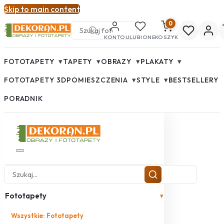
Skip to main content
0
KONTO
ULUBIONE
KOSZYK
▾
▾
▾
▾
FOTOTAPETY
TAPETY
OBRAZY
PLAKATY
▾
▾
FOTOTAPETY 3D
POMIESZCZENIA
STYLE
BESTSELLERY
PORADNIK
Fototapety
▾
Wszystkie: Fototapety