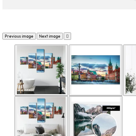
Previous image
Next image
