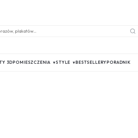
▾
▾
TY 3D
POMIESZCZENIA
STYLE
BESTSELLERY
PORADNIK