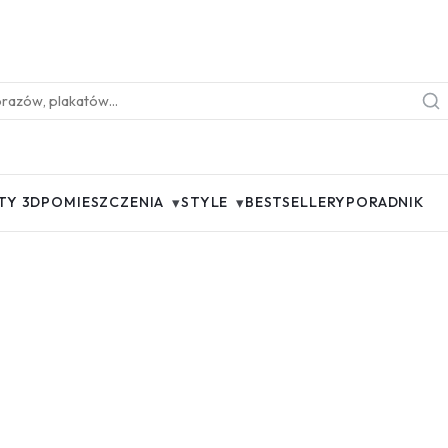
▾
▾
TY 3D
POMIESZCZENIA
STYLE
BESTSELLERY
PORADNIK