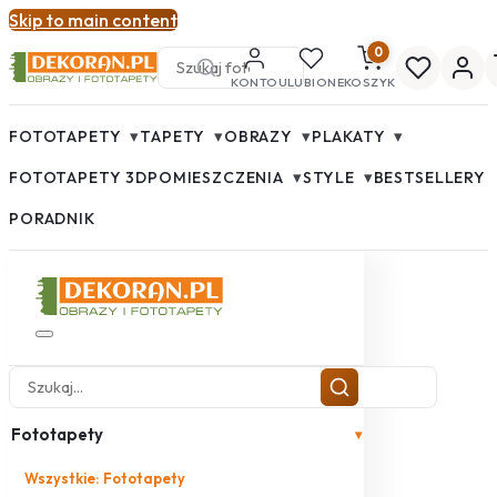
Skip to main content
0
KONTO
ULUBIONE
KOSZYK
▾
▾
▾
▾
FOTOTAPETY
TAPETY
OBRAZY
PLAKATY
▾
▾
FOTOTAPETY 3D
POMIESZCZENIA
STYLE
BESTSELLERY
PORADNIK
Fototapety
▾
Wszystkie: Fototapety