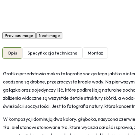
Previous image
Next image
Opis
Specyfikacja techniczna
Montaż
Grafika przedstawia makro fotografię soczystego jabłka o inte
osadzone są drobne, przezroczyste krople wody. Na pierwszym p
gałązka oraz pojedynczy liść, które podkreślają naturalne poc
zbliżenia widoczne są wszystkie detale struktury skórki, a woda
świeżości i soczystości. Jest to fotografia natury, która koncentr
W kompozycji dominują dwa kolory: głęboka, nasycona czerwień 
tła. Biel stanowi stonowane tło, które wycisza całość i sprawia, 