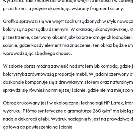
wyrazista. Taki zestaw barw dodaje wnętrzu lekkości i wizualnej
przestrzeni, a jedynie akcentując wybrany fragment ściany.
Grafika sprawdzi się we wnętrzach urządzonych w stylu nowocz
kolory są na porządku dziennym. W aranżacji skandynawskiej, kt
przestrzenie, czerwony akcent jabłka przełamuje chłodną biel
salonie, gdzie każdy element ma znaczenie, ten obraz będzie sta
wprowadzając zbędnego chaosu.
W salonie obraz można zawiesić nad stołem lub komodą, gdzie 
kolorystyka zrównoważą proporcje mebli. W jadalni czerwony o
doskonale komponuje się z drewnianym stołem oraz naturalnymi
sprawdzi się również na mniejszej ścianie, gdzie nie ma miejsc
Obraz drukowany jest w ekologicznej technologii HP Latex, któ
wydruku. Płótno syntetyczne o gramaturze 260 g/m² ma białą po
nadaje dekoracji głębi. Wydruk naciągnięty jest na prawdziwą d
gotowa do powieszenia na ścianie.