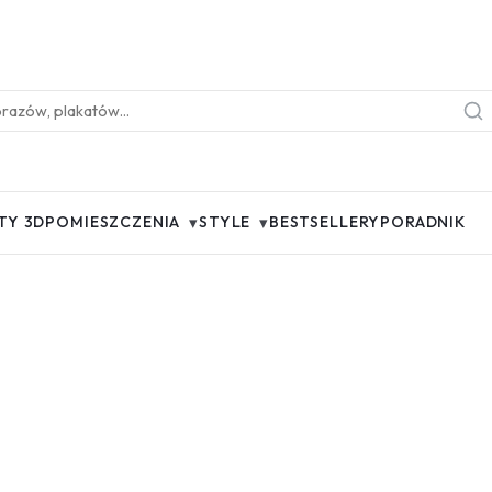
▾
▾
TY 3D
POMIESZCZENIA
STYLE
BESTSELLERY
PORADNIK