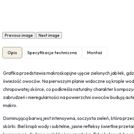
Previous image
Next image
Opis
Specyfikacja techniczna
Montaż
Grafika przedstawia makroskopijne ujęcie zielonych jabłek, gd
świeżość owoców. Na pierwszym planie widoczne są krople wody
chropowatej skórce, co podkreśla naturalny charakter kompozyc
zabrudzeń i nieregularności na powierzchni owoców budują auten
makro.
Dominującą barwą jest intensywna, soczysta zieleń, która przec
skórki. Biel kropli wody i subtelne, jasne refleksy świetlne pr