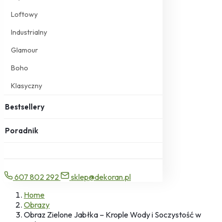
Loftowy
Industrialny
Glamour
Boho
Klasyczny
Bestsellery
Poradnik
607 802 292
sklep@dekoran.pl
Home
Obrazy
Obraz Zielone Jabłka – Krople Wody i Soczystość w