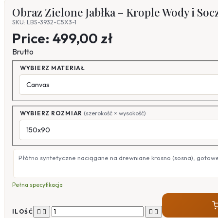
Obraz Zielone Jabłka – Krople Wody i Soc
SKU: LBS-3932-C5X3-1
Price:
499,00 zł
Brutto
WYBIERZ MATERIAŁ
WYBIERZ ROZMIAR
(szerokość × wysokość)
Płótno syntetyczne naciągane na drewniane krosno (sosna), gotow
Pełna specyfikacja




ILOŚĆ