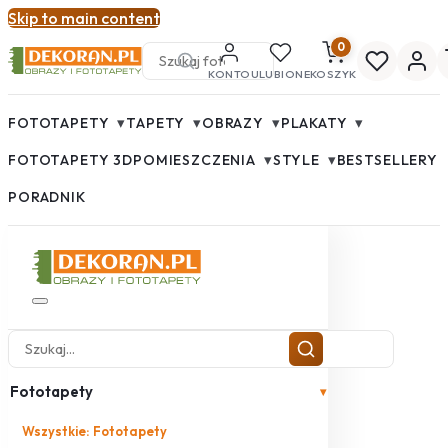
Skip to main content
0
KONTO
ULUBIONE
KOSZYK
▾
▾
▾
▾
FOTOTAPETY
TAPETY
OBRAZY
PLAKATY
▾
▾
FOTOTAPETY 3D
POMIESZCZENIA
STYLE
BESTSELLERY
PORADNIK
Fototapety
▾
Wszystkie: Fototapety