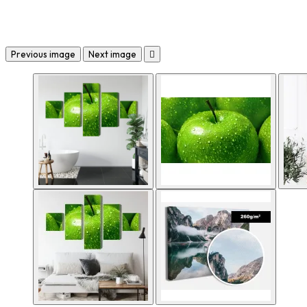
Previous image
Next image
