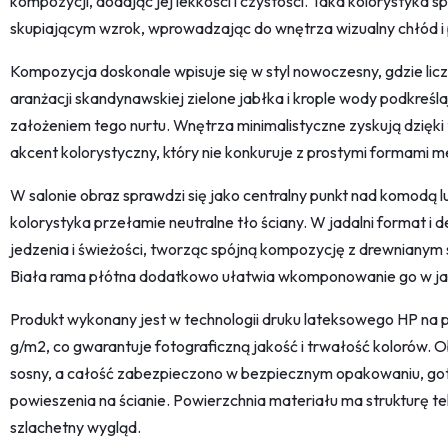
kompozycji, dodając jej lekkości i czystości. Taka kolorystyka s
skupiającym wzrok, wprowadzając do wnętrza wizualny chłód i
Kompozycja doskonale wpisuje się w styl nowoczesny, gdzie liczy
aranżacji skandynawskiej zielone jabłka i krople wody podkreśla
założeniem tego nurtu. Wnętrza minimalistyczne zyskują dzięki
akcent kolorystyczny, który nie konkuruje z prostymi formami me
W salonie obraz sprawdzi się jako centralny punkt nad komodą l
kolorystyka przełamie neutralne tło ściany. W jadalni format 
jedzenia i świeżości, tworząc spójną kompozycję z drewnianym s
Biała rama płótna dodatkowo ułatwia wkomponowanie go w jas
Produkt wykonany jest w technologii druku lateksowego HP na
g/m2, co gwarantuje fotograficzną jakość i trwałość kolorów. 
sosny, a całość zabezpieczono w bezpiecznym opakowaniu, 
powieszenia na ścianie. Powierzchnia materiału ma strukturę te
szlachetny wygląd.