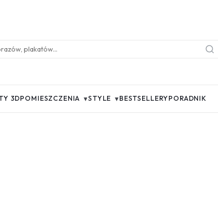
▾
▾
TY 3D
POMIESZCZENIA
STYLE
BESTSELLERY
PORADNIK