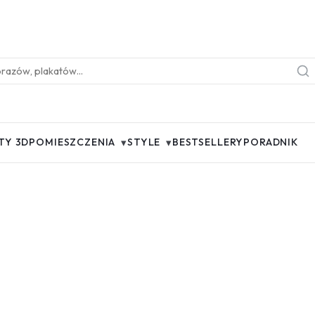
▾
▾
TY 3D
POMIESZCZENIA
STYLE
BESTSELLERY
PORADNIK